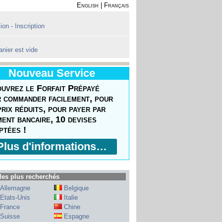
English
|
Français
on - Inscription
anier est vide
Nouveau Service
uvrez le Forfait Prépayé
 commander facilement, pour
prix réduits, pour payer par
ment bancaire, 10 devises
ptées !
Plus d'informations…
les plus recherchés
Allemagne
Belgique
Etats-Unis
Italie
France
Chine
Suisse
Espagne