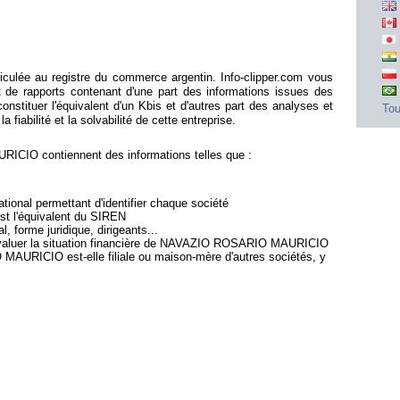
ée au registre du commerce argentin. Info-clipper.com vous
e rapports contenant d'une part des informations issues des
stituer l'équivalent d'un Kbis et d'autres part des analyses et
Tou
fiabilité et la solvabilité de cette entreprise.
IO contiennent des informations telles que :
ional permettant d'identifier chaque société
est l'équivalent du SIREN
l, forme juridique, dirigeants...
d'évaluer la situation financière de NAVAZIO ROSARIO MAURICIO
AURICIO est-elle filiale ou maison-mère d'autres sociétés, y