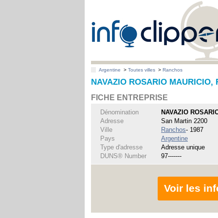
Argentine
>
Toutes villes
>
Ranchos
NAVAZIO ROSARIO MAURICIO, 
FICHE ENTREPRISE
Dénomination
NAVAZIO ROSARI
Adresse
San Martin 2200
Ville
Ranchos
- 1987
Pays
Argentine
Type d'adresse
Adresse unique
DUNS® Number
97-------
Voir les i