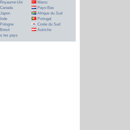
Royaume-Uni
Maroc
Canada
Pays-Bas
Japon
Afrique du Sud
Inde
Portugal
Pologne
Corée du Sud
Brésil
Autriche
s les pays