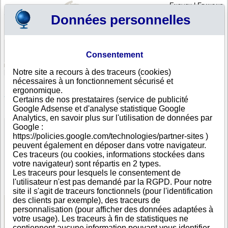
English
|
Français
Données personnelles
Profil
Panier
Consentement
Connexion - Inscription
Votre panier est vide
Notre site a recours à des traceurs (cookies)
Argentine
>
Toutes villes
>
San Ramón de la Nueva Orán
nécessaires à un fonctionnement sécurisé et
LARRAN FERNANDEZ GUADALUPE DEL ROSARIO,
ergonomique.
San Ramón de la Nueva...
Certains de nos prestataires (service de publicité
Google Adsense et d'analyse statistique Google
FICHE ENTREPRISE
Analytics, en savoir plus sur l'utilisation de données par
Dénomination
LARRAN FERNANDEZ GUADALUPE DEL ROSARIO
Google :
Adresse
PRINGLE 115
https://policies.google.com/technologies/partner-sites )
Ville
San Ramón de la Nueva Orán
- 4530
peuvent également en déposer dans votre navigateur.
Pays
Argentine
Ces traceurs (ou cookies, informations stockées dans
Type
Adresse unique
votre navigateur) sont répartis en 2 types.
d'adresse
Les traceurs pour lesquels le consentement de
DUNS®
95-------
l'utilisateur n'est pas demandé par la RGPD. Pour notre
Number
site il s'agit de traceurs fonctionnels (pour l'identification
des clients par exemple), des traceurs de
personnalisation (pour afficher des données adaptées à
Voir les informations disponibles
votre usage). Les traceurs à fin de statistiques ne
contiennent aucune information pouvant vous identifier