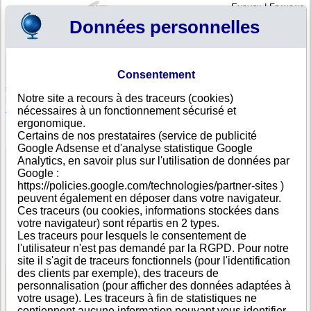
English
|
Français
Données personnelles
Profil
Panier
Consentement
Connexion - Inscription
Votre panier est vide
Notre site a recours à des traceurs (cookies)
Angola
>
Toutes villes
>
Lobito
nécessaires à un fonctionnement sécurisé et
TRIKADUR LDA, Lobito
ergonomique.
Certains de nos prestataires (service de publicité
FICHE ENTREPRISE
Google Adsense et d'analyse statistique Google
Dénomination
TRIKADUR LDA
Analytics, en savoir plus sur l'utilisation de données par
Adresse
Rua 28 Maio
Google :
Ville
Lobito
https://policies.google.com/technologies/partner-sites )
Pays
Angola
peuvent également en déposer dans votre navigateur.
Type
Adresse unique
Ces traceurs (ou cookies, informations stockées dans
d'adresse
votre navigateur) sont répartis en 2 types.
Téléphone
+244 27-------
Les traceurs pour lesquels le consentement de
DUNS®
85-------
l'utilisateur n'est pas demandé par la RGPD. Pour notre
Number
site il s'agit de traceurs fonctionnels (pour l'identification
des clients par exemple), des traceurs de
personnalisation (pour afficher des données adaptées à
Voir les informations disponibles
votre usage). Les traceurs à fin de statistiques ne
contiennent aucune information pouvant vous identifier