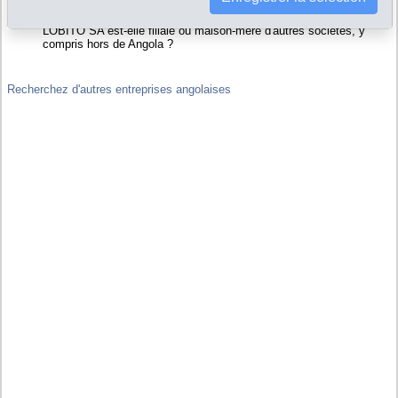
de SECIL - COMPANHIA DE CIMENTO DO LOBITO SA
Liens financiers : SECIL - COMPANHIA DE CIMENTO DO
LOBITO SA est-elle filiale ou maison-mère d'autres sociétés, y
compris hors de Angola ?
Recherchez d'autres entreprises angolaises