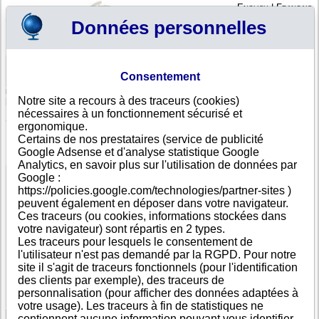
English
|
Français
Données personnelles
Profil
Panier
Consentement
Connexion - Inscription
Votre panier est vide
Notre site a recours à des traceurs (cookies)
Angola
>
Toutes villes
>
Lobito
nécessaires à un fonctionnement sécurisé et
SECIL - COMPANHIA DE CIMENTO DO LOBITO SA,
ergonomique.
Lobito
Certains de nos prestataires (service de publicité
Google Adsense et d'analyse statistique Google
FICHE ENTREPRISE
Analytics, en savoir plus sur l'utilisation de données par
Dénomination
SECIL - COMPANHIA DE CIMENTO DO LOBITO SA
Google :
Nom
SECIL-LOBITO
https://policies.google.com/technologies/partner-sites )
commercial
peuvent également en déposer dans votre navigateur.
Adresse
Morro De Quileva
Ces traceurs (ou cookies, informations stockées dans
Ville
Lobito
votre navigateur) sont répartis en 2 types.
Pays
Angola
Les traceurs pour lesquels le consentement de
Type
Adresse unique
l'utilisateur n'est pas demandé par la RGPD. Pour notre
d'adresse
site il s'agit de traceurs fonctionnels (pour l'identification
Téléphone
+244 27-------
des clients par exemple), des traceurs de
DUNS®
85-------
personnalisation (pour afficher des données adaptées à
Number
votre usage). Les traceurs à fin de statistiques ne
contiennent aucune information pouvant vous identifier