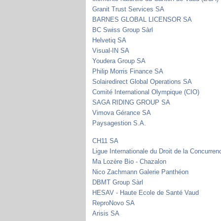
Granit Trust Services SA
BARNES GLOBAL LICENSOR SA
BC Swiss Group Sàrl
Helvetiq SA
Visual-IN SA
Youdera Group SA
Philip Morris Finance SA
Solairedirect Global Operations SA
Comité International Olympique (CIO)
SAGA RIDING GROUP SA
Vimova Gérance SA
Paysagestion S.A.
CH11 SA
Ligue Internationale du Droit de la Concurren
Ma Lozère Bio - Chazalon
Nico Zachmann Galerie Panthéon
DBMT Group Sàrl
HESAV - Haute Ecole de Santé Vaud
ReproNovo SA
Arisis SA