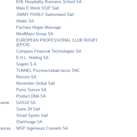
EHL Hospitality Business School SA
Mare E Monti SSIP Sàrl
JIMMY FAIRLY Switzerland Sàrl
Abalix SA
Pachara Hogan Massage
MindMaze Group SA
EUROPEAN PROFESSIONAL CLUB RUGBY
(EPCR)
Compass Financial Technologies SA
E.H.L. Holding SA
Sogeni S.A.
TUNNEL Pizzeria-kebab-tacos SNC
Revizto SA
Novembre Global Sàrl
Pyxis Suisse SA
Product DNA SA
usanne
GAS10 SA
Soins 24 Sàrl
Smart Sports Sàrl
OneVisage SA
rances
WSP Ingénieurs Conseils SA