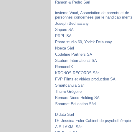
Ramon & Pedro Sàrl
insieme Vaud, Association de parents et de
personnes concernées par le handicap menta
Joseph Bechaalany
Saporo SA
PRPL SA
Photo studio 60, Yorick Delaunay
Noexa Sàrl
Codefine Partners SA
Scutum International SA
RomandIX
KRONOS RECORDS Sàrl
FVP Films et vidéos production SA
Smartcanula Sàrl
Thurre Grégoire
Bernard Nicod Holding SA
Sommet Education Sàrl
Didata Sàrl
Dr. Jessica Euler Cabinet de psychothérapie
A.S.LAXMI Sàrl