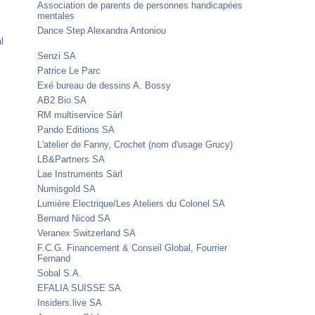
Association de parents de personnes handicapées
mentales
Dance Step Alexandra Antoniou
l
Senzi SA
Patrice Le Parc
Exé bureau de dessins A. Bossy
AB2 Bio SA
RM multiservice Sàrl
Pando Editions SA
L'atelier de Fanny, Crochet (nom d'usage Grucy)
LB&Partners SA
Lae Instruments Sàrl
Numisgold SA
Lumière Electrique/Les Ateliers du Colonel SA
Bernard Nicod SA
Veranex Switzerland SA
F.C.G. Financement & Conseil Global, Fourrier
Fernand
Sobal S.A.
EFALIA SUISSE SA
Insiders.live SA