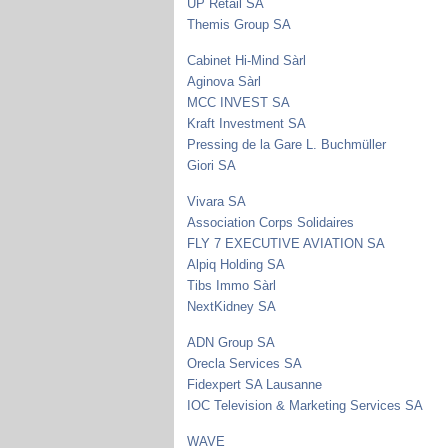
UP Retail SA
Themis Group SA
Cabinet Hi-Mind Sàrl
Aginova Sàrl
MCC INVEST SA
Kraft Investment SA
Pressing de la Gare L. Buchmüller
Giori SA
Vivara SA
Association Corps Solidaires
FLY 7 EXECUTIVE AVIATION SA
Alpiq Holding SA
Tibs Immo Sàrl
NextKidney SA
ADN Group SA
Orecla Services SA
Fidexpert SA Lausanne
IOC Television & Marketing Services SA
WAVE