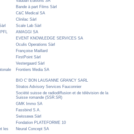
Vauban Editions SA
Bande à part Films Sàrl
C&C Medical SA
Clinilac Sàrl
Sàrl
Scale Lab Sàrl
 EPFL
AMAGGI SA
EVENT KNOWLEDGE SERVICES SA
Oculis Operations Sàrl
Françoise Maillard
FirstPoint Sàrl
Vestergaard Sàrl
ntonale
Frontiers Media SA
BIO C' BON LAUSANNE GRANCY SARL
Stratos Advisory Services Fauconnier
Société suisse de radiodiffusion et de télévision de la
Suisse romande (SSR.SR)
GMK Immo SA
Fassbind S.A.
Swissawa Sàrl
Fondation PLATEFORME 10
t les
Neural Concept SA