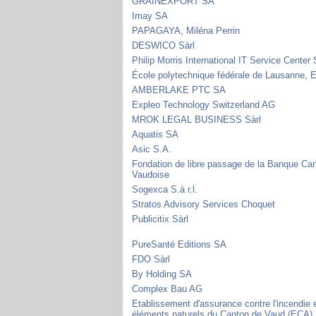
GRAINEXPORT SA
Imay SA
PAPAGAYA, Miléna Perrin
DESWICO Sàrl
Philip Morris International IT Service Center 
École polytechnique fédérale de Lausanne,
AMBERLAKE PTC SA
Expleo Technology Switzerland AG
MROK LEGAL BUSINESS Sàrl
Aquatis SA
Asic S.A.
Fondation de libre passage de la Banque Ca
Vaudoise
Sogexca S.à r.l.
Stratos Advisory Services Choquet
Publicitix Sàrl
PureSanté Editions SA
FDO Sàrl
By Holding SA
Complex Bau AG
Etablissement d'assurance contre l'incendie e
éléments naturels du Canton de Vaud (ECA)