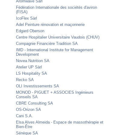
Aromwave Sàrl
Fédération Internationale des sociétés d'aviron
(FISA)
IcoFlex Sàrl
Adel Peinture rénovation et maçonnerie
Edgard Oberson
Centre Hospitalier Universitaire Vaudois (CHUV)
Compagnie Financière Tradition SA
IMD - International Institute for Management
Development
Novea Nutrition SA
Atelier UP Sàrl
LS Hospitality SA
Recko SA
OLI Investissements SA
MONOD - PIGUET + ASSOCIES Ingénieurs
Conseils SA
CBRE Consulting SA
OS-Orizon SA
Cani S.A.
Elsa Alves Almeida - Espace de massothérapie et
Bien-Être
Sénèque SA