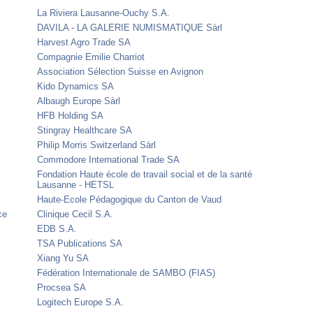
La Riviera Lausanne-Ouchy S.A.
DAVILA - LA GALERIE NUMISMATIQUE Sàrl
Harvest Agro Trade SA
Compagnie Emilie Charriot
Association Sélection Suisse en Avignon
Kido Dynamics SA
Albaugh Europe Sàrl
HFB Holding SA
Stingray Healthcare SA
Philip Morris Switzerland Sàrl
Commodore International Trade SA
Fondation Haute école de travail social et de la santé
Lausanne - HETSL
Haute-Ecole Pédagogique du Canton de Vaud
ce
Clinique Cecil S.A.
EDB S.A.
TSA Publications SA
Xiang Yu SA
Fédération Internationale de SAMBO (FIAS)
Procsea SA
Logitech Europe S.A.