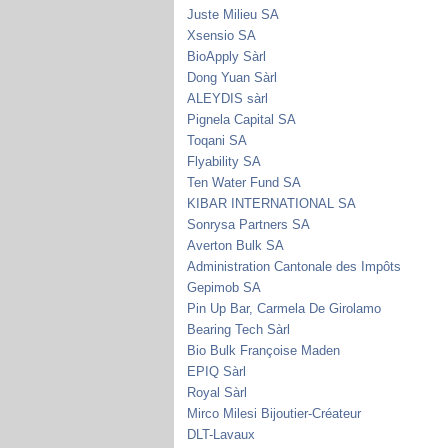
Juste Milieu SA
Xsensio SA
BioApply Sàrl
Dong Yuan Sàrl
ALEYDIS sàrl
Pignela Capital SA
Toqani SA
Flyability SA
Ten Water Fund SA
KIBAR INTERNATIONAL SA
Sonrysa Partners SA
Averton Bulk SA
Administration Cantonale des Impôts
Gepimob SA
Pin Up Bar, Carmela De Girolamo
Bearing Tech Sàrl
Bio Bulk Françoise Maden
EPIQ Sàrl
Royal Sàrl
Mirco Milesi Bijoutier-Créateur
DLT-Lavaux