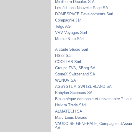
Minitherm-Dépalex S.A.
Les éditions Nouvelle Page SA
DOMESPACE Developments Sàrl
Compagnie J14
Telgo AG
VVV Voyages Sàrl
Meroje & co Sàrl
Altitude Studio Sàrl
HS22 Sàrl
COOLLAB Sàrl
Groupe TVA, SBorg SA
StoneX Switzerland SA
WENOV SA
ASSYSTEM SWITZERLAND SA
Babylon Sciences SA
Bibliothèque cantonale et universitaire ? La
Helvita Trade Sàrl
ALMATECH SA
Marc Louis Beraud
VAUDOISE GENERALE, Compagnie d'Assu
SA