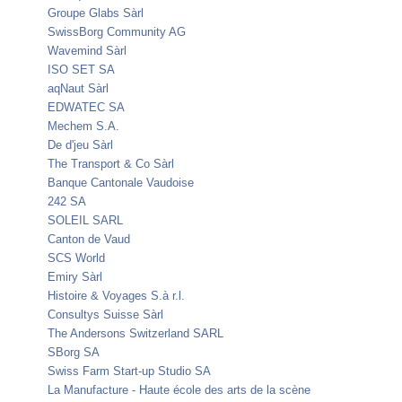
Groupe Glabs Sàrl
SwissBorg Community AG
Wavemind Sàrl
ISO SET SA
aqNaut Sàrl
EDWATEC SA
Mechem S.A.
De d'jeu Sàrl
The Transport & Co Sàrl
Banque Cantonale Vaudoise
242 SA
SOLEIL SARL
Canton de Vaud
SCS World
Emiry Sàrl
Histoire & Voyages S.à r.l.
Consultys Suisse Sàrl
The Andersons Switzerland SARL
SBorg SA
Swiss Farm Start-up Studio SA
La Manufacture - Haute école des arts de la scène