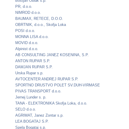
Bostjan Oblak s.p.
PR, d.o.o.
NIMROD d.o.o.
BAUMAX, RETECE, D.O.O.
OBRTNIK, d.o.o., Skofja Loka
POSI d.o.o.
MONNA LISA d.o.o.
MOVID d.o.o.
Alpinist d.o.o.
AB CONSULTING JANEZ KOSENINA, S.P.
ANTON RUPAR S.P.
DAMJAN RUPAR S.P.
Urska Rupar s.p.
AVTOCENTER ANDREJ RUPAR S.P.
SPORTNO DRUSTVO POLET SV.DUH-VIRMASE
PIVAS TRANSPORT d.o.o.
Jernej Lunder s. p.
TANA - ELEKTRONIKA Skofja Loka, d.o.o.
SELO d.o.o.
AGRIMAT, Janez Zontar s.p.
LEA BOGATAJ S.P.
Spela Bogataj s.p.