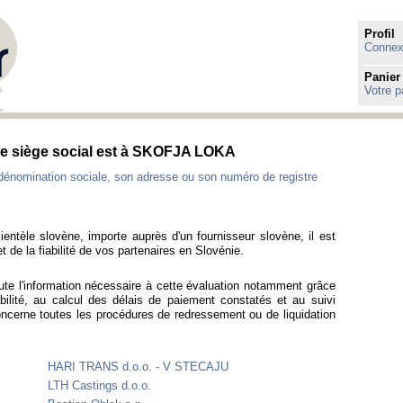
Profil
Connexi
Panier
Votre p
 le siège social est à SKOFJA LOKA
dénomination sociale, son adresse ou son numéro de registre
ientèle slovène, importe auprès d'un fournisseur slovène, il est
t de la fiabilité de vos partenaires en Slovénie.
ute l'information nécessaire à cette évaluation notamment grâce
bilité, au calcul des délais de paiement constatés et au suivi
oncerne toutes les procédures de redressement ou de liquidation
HARI TRANS d.o.o. - V STECAJU
LTH Castings d.o.o.