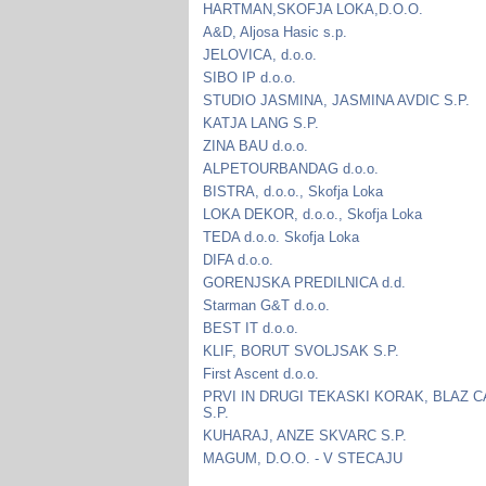
HARTMAN,SKOFJA LOKA,D.O.O.
A&D, Aljosa Hasic s.p.
JELOVICA, d.o.o.
SIBO IP d.o.o.
STUDIO JASMINA, JASMINA AVDIC S.P.
KATJA LANG S.P.
ZINA BAU d.o.o.
ALPETOURBANDAG d.o.o.
BISTRA, d.o.o., Skofja Loka
LOKA DEKOR, d.o.o., Skofja Loka
TEDA d.o.o. Skofja Loka
DIFA d.o.o.
GORENJSKA PREDILNICA d.d.
Starman G&T d.o.o.
BEST IT d.o.o.
KLIF, BORUT SVOLJSAK S.P.
First Ascent d.o.o.
PRVI IN DRUGI TEKASKI KORAK, BLAZ 
S.P.
KUHARAJ, ANZE SKVARC S.P.
MAGUM, D.O.O. - V STECAJU