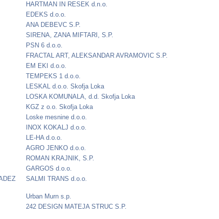
HARTMAN IN RESEK d.n.o.
EDEKS d.o.o.
ANA DEBEVC S.P.
SIRENA, ZANA MIFTARI, S.P.
PSN 6 d.o.o.
FRACTAL ART, ALEKSANDAR AVRAMOVIC S.P.
EM EKI d.o.o.
TEMPEKS 1 d.o.o.
LESKAL d.o.o. Skofja Loka
LOSKA KOMUNALA, d.d. Skofja Loka
KGZ z o.o. Skofja Loka
Loske mesnine d.o.o.
INOX KOKALJ d.o.o.
LE-HA d.o.o.
AGRO JENKO d.o.o.
ROMAN KRAJNIK, S.P.
GARGOS d.o.o.
CADEZ
SALMI TRANS d.o.o.
Urban Murn s.p.
242 DESIGN MATEJA STRUC S.P.