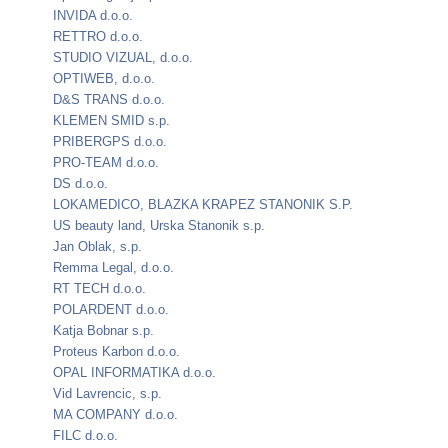
INVIDA d.o.o.
RETTRO d.o.o.
STUDIO VIZUAL, d.o.o.
OPTIWEB, d.o.o.
D&S TRANS d.o.o.
KLEMEN SMID s.p.
PRIBERGPS d.o.o.
PRO-TEAM d.o.o.
DS d.o.o.
LOKAMEDICO, BLAZKA KRAPEZ STANONIK S.P.
US beauty land, Urska Stanonik s.p.
Jan Oblak, s.p.
Remma Legal, d.o.o.
RT TECH d.o.o.
POLARDENT d.o.o.
Katja Bobnar s.p.
Proteus Karbon d.o.o.
OPAL INFORMATIKA d.o.o.
Vid Lavrencic, s.p.
MA COMPANY d.o.o.
FILC d.o.o.