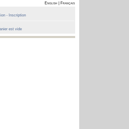
English
|
Français
on - Inscription
anier est vide