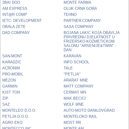
2BAI DOO
MONTE FARMA
AM EXPRESS
OLUK CRNA GORA
INT@R COMP
TEHNO
IETC- DEVELOPMENT
PARTNER COMPANY
OBALA ZETE
SASA COMPANY
DAD COMPANY
BOJANA LAKIC KOJA OBAVLJA
PRIVREDNU DJELATNOST U
FRIZERSKO-KOZMETICKOM
SALONU "ARSENIJE&TWIN" -
DAN
SAN-MONT
KARAVAN
KARADZIC
INFO SCHOOL
ACRONIM
TALE
PRO-MOBIL
"PETLJA"
MEZON
ARARAT MNE
GARMIN
MATT COMPANY
KIST TON
CERMAT MN
ZIP
MAK BECICI
SAZ
WOLF MNE
MONTELEO D.O.O.
AUTO-MOTO DANILOVGRAD
PETLJA D.O.O.
MONTELOKO RAIL
AGRO EKO
MOST RR
MONTECCO INC
MONTE AM