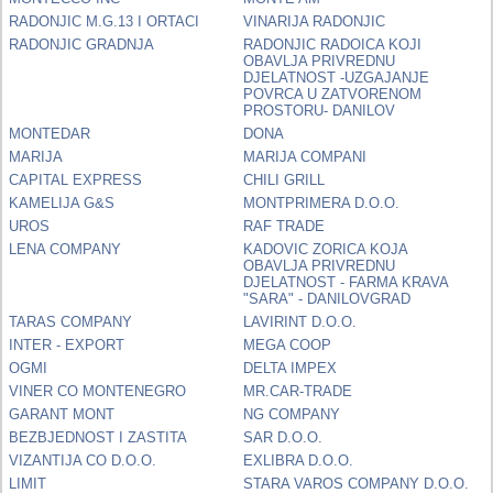
RADONJIC M.G.13 I ORTACI
VINARIJA RADONJIC
RADONJIC GRADNJA
RADONJIC RADOICA KOJI
OBAVLJA PRIVREDNU
DJELATNOST -UZGAJANJE
POVRCA U ZATVORENOM
PROSTORU- DANILOV
MONTEDAR
DONA
MARIJA
MARIJA COMPANI
CAPITAL EXPRESS
CHILI GRILL
KAMELIJA G&S
MONTPRIMERA D.O.O.
UROS
RAF TRADE
LENA COMPANY
KADOVIC ZORICA KOJA
OBAVLJA PRIVREDNU
DJELATNOST - FARMA KRAVA
"SARA" - DANILOVGRAD
TARAS COMPANY
LAVIRINT D.O.O.
INTER - EXPORT
MEGA COOP
OGMI
DELTA IMPEX
VINER CO MONTENEGRO
MR.CAR-TRADE
GARANT MONT
NG COMPANY
BEZBJEDNOST I ZASTITA
SAR D.O.O.
VIZANTIJA CO D.O.O.
EXLIBRA D.O.O.
LIMIT
STARA VAROS COMPANY D.O.O.