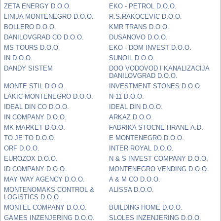
ZETA ENERGY D.O.O.
EKO - PETROL D.O.O.
LINIJA MONTENEGRO D.O.O.
R.S.RAKOCEVIC D.O.O.
BOLLERO D.O.O.
KMR TRANS D.O.O.
DANILOVGRAD CO D.O.O.
DUSANOVO D.O.O.
MS TOURS D.O.O.
EKO - DOM INVEST D.O.O.
IN D.O.O.
SUNOIL D.O.O.
DANDY SISTEM
DOO VODOVOD I KANALIZACIJA
DANILOVGRAD D.O.O.
MONTE STIL D.O.O.
INVESTMENT STONES D.O.O.
LAKIC-MONTENEGRO D.O.O.
N-11 D.O.O.
IDEAL DIN CO D.O.O.
IDEAL DIN D.O.O.
IN COMPANY D.O.O.
ARKAZ D.O.O.
MK MARKET D.O.O.
FABRIKA STOCNE HRANE A.D.
TO JE TO D.O.O.
E MONTENEGRO D.O.O.
ORF D.O.O.
INTER ROYAL D.O.O.
EUROZOX D.O.O.
N & S INVEST COMPANY D.O.O.
ID COMPANY D.O.O.
MONTENEGRO VENDING D.O.O.
MAY WAY AGENCY D.O.O.
A & M CO D.O.O.
MONTENOMAKS CONTROL &
ALISSA D.O.O.
LOGISTICS D.O.O.
MONTEL COMPANY D.O.O.
BUILDING HOME D.O.O.
GAMES INZENJERING D.O.O.
SLOLES INZENJERING D.O.O.