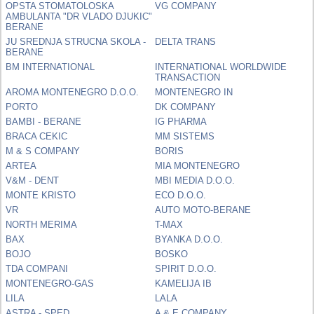
OPSTA STOMATOLOSKA
VG COMPANY
AMBULANTA "DR VLADO DJUKIC"
BERANE
JU SREDNJA STRUCNA SKOLA -
DELTA TRANS
BERANE
BM INTERNATIONAL
INTERNATIONAL WORLDWIDE
TRANSACTION
AROMA MONTENEGRO D.O.O.
MONTENEGRO IN
PORTO
DK COMPANY
BAMBI - BERANE
IG PHARMA
BRACA CEKIC
MM SISTEMS
M & S COMPANY
BORIS
ARTEA
MIA MONTENEGRO
V&M - DENT
MBI MEDIA D.O.O.
MONTE KRISTO
ECO D.O.O.
VR
AUTO MOTO-BERANE
NORTH MERIMA
T-MAX
BAX
BYANKA D.O.O.
BOJO
BOSKO
TDA COMPANI
SPIRIT D.O.O.
MONTENEGRO-GAS
KAMELIJA IB
LILA
LALA
ASTRA - SPED
A & E COMPANY