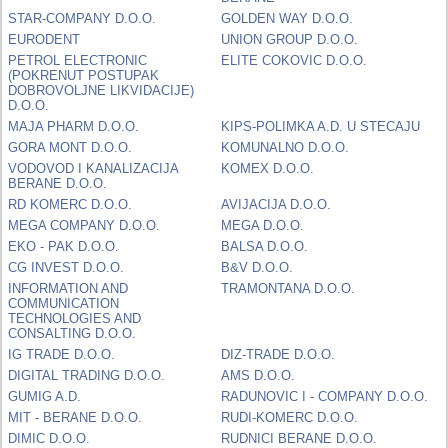
STAR-COMPANY D.O.O.
GOLDEN WAY D.O.O.
EURODENT
UNION GROUP D.O.O.
PETROL ELECTRONIC
ELITE COKOVIC D.O.O.
(POKRENUT POSTUPAK
DOBROVOLJNE LIKVIDACIJE)
D.O.O.
MAJA PHARM D.O.O.
KIPS-POLIMKA A.D. U STECAJU
GORA MONT D.O.O.
KOMUNALNO D.O.O.
VODOVOD I KANALIZACIJA
KOMEX D.O.O.
BERANE D.O.O.
RD KOMERC D.O.O.
AVIJACIJA D.O.O.
MEGA COMPANY D.O.O.
MEGA D.O.O.
EKO - PAK D.O.O.
BALSA D.O.O.
CG INVEST D.O.O.
B&V D.O.O.
INFORMATION AND
TRAMONTANA D.O.O.
COMMUNICATION
TECHNOLOGIES AND
CONSALTING D.O.O.
IG TRADE D.O.O.
DIZ-TRADE D.O.O.
DIGITAL TRADING D.O.O.
AMS D.O.O.
GUMIG A.D.
RADUNOVIC I - COMPANY D.O.O.
MIT - BERANE D.O.O.
RUDI-KOMERC D.O.O.
DIMIC D.O.O.
RUDNICI BERANE D.O.O.