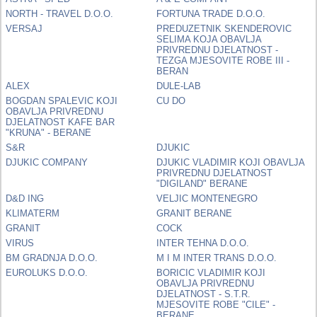
NORTH - TRAVEL D.O.O.
FORTUNA TRADE D.O.O.
VERSAJ
PREDUZETNIK SKENDEROVIC
SELIMA KOJA OBAVLJA
PRIVREDNU DJELATNOST -
TEZGA MJESOVITE ROBE III -
BERAN
ALEX
DULE-LAB
BOGDAN SPALEVIC KOJI
CU DO
OBAVLJA PRIVREDNU
DJELATNOST KAFE BAR
"KRUNA" - BERANE
S&R
DJUKIC
DJUKIC COMPANY
DJUKIC VLADIMIR KOJI OBAVLJA
PRIVREDNU DJELATNOST
"DIGILAND" BERANE
D&D ING
VELJIC MONTENEGRO
KLIMATERM
GRANIT BERANE
GRANIT
COCK
VIRUS
INTER TEHNA D.O.O.
BM GRADNJA D.O.O.
M I M INTER TRANS D.O.O.
EUROLUKS D.O.O.
BORICIC VLADIMIR KOJI
OBAVLJA PRIVREDNU
DJELATNOST - S.T.R.
MJESOVITE ROBE "CILE" -
BERANE