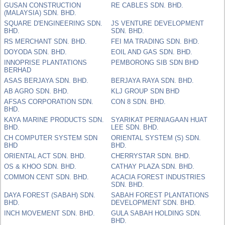
GUSAN CONSTRUCTION
RE CABLES SDN. BHD.
(MALAYSIA) SDN. BHD.
SQUARE D'ENGINEERING SDN.
JS VENTURE DEVELOPMENT
BHD.
SDN. BHD.
RS MERCHANT SDN. BHD.
FEI MA TRADING SDN. BHD.
DOYODA SDN. BHD.
EOIL AND GAS SDN. BHD.
INNOPRISE PLANTATIONS
PEMBORONG SIB SDN BHD
BERHAD
ASAS BERJAYA SDN. BHD.
BERJAYA RAYA SDN. BHD.
AB AGRO SDN. BHD.
KLJ GROUP SDN BHD
AFSAS CORPORATION SDN.
CON 8 SDN. BHD.
BHD.
KAYA MARINE PRODUCTS SDN.
SYARIKAT PERNIAGAAN HUAT
BHD.
LEE SDN. BHD.
CH COMPUTER SYSTEM SDN
ORIENTAL SYSTEM (S) SDN.
BHD
BHD.
ORIENTAL ACT SDN. BHD.
CHERRYSTAR SDN. BHD.
OS & KHOO SDN. BHD.
CATHAY PLAZA SDN. BHD.
COMMON CENT SDN. BHD.
ACACIA FOREST INDUSTRIES
SDN. BHD.
DAYA FOREST (SABAH) SDN.
SABAH FOREST PLANTATIONS
BHD.
DEVELOPMENT SDN. BHD.
INCH MOVEMENT SDN. BHD.
GULA SABAH HOLDING SDN.
BHD.