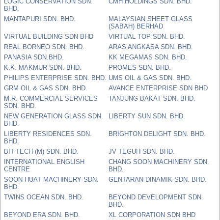
LOGIC CONSERVATION SDN.
CMH HOLDINGS SDN. BHD.
BHD.
MANTAPURI SDN. BHD.
MALAYSIAN SHEET GLASS
(SABAH) BERHAD
VIRTUAL BUILDING SDN BHD
VIRTUAL TOP SDN. BHD.
REAL BORNEO SDN. BHD.
ARAS ANGKASA SDN. BHD.
PANASIA SDN.BHD.
KK MEGAMAS SDN. BHD.
K.K. MAKMUR SDN. BHD.
PROMES SDN. BHD.
PHILIPS ENTERPRISE SDN. BHD.
UMS OIL & GAS SDN. BHD.
GRM OIL & GAS SDN. BHD.
AVANCE ENTERPRISE SDN BHD
M.R. COMMERCIAL SERVICES
TANJUNG BAKAT SDN. BHD.
SDN. BHD.
NEW GENERATION GLASS SDN.
LIBERTY SUN SDN. BHD.
BHD.
LIBERTY RESIDENCES SDN.
BRIGHTON DELIGHT SDN. BHD.
BHD.
BIT-TECH (M) SDN. BHD.
JV TEGUH SDN. BHD.
INTERNATIONAL ENGLISH
CHANG SOON MACHINERY SDN.
CENTRE
BHD.
SOON HUAT MACHINERY SDN.
GENTARAN DINAMIK SDN. BHD.
BHD.
TWINS OCEAN SDN. BHD.
BEYOND DEVELOPMENT SDN.
BHD.
BEYOND ERA SDN. BHD.
XL CORPORATION SDN BHD