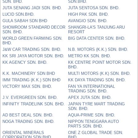
SDN. BHD.
SDN.BHD.
JUTA SENANG JADI SDN. BHD.
JUTA SENTOSA SDN. BHD.
LUCID SDN.BHD.
HIGH PAK SDN. BHD.
GULA SABAH SDN BHD
AVANGIO SDN. BHD.
SHOWROOM STANDARD DECOR
SHANGRI-LA'S TANJUNG ARU
SDN. BHD.
RESORT
WORLD GREEN FARMING SDN.
BIG DATA CENTER SDN. BHD.
BHD.
J&W CAR TRADING SDN. BHD.
N.B. MOTORS (K.K.) SDN. BHD.
KK SRI JAYA MOTOR SDN. BHD.
METRO KK SDN. BHD.
KK AGENCY SDN. BHD.
KK CENTRE POINT MOTOR SDN.
BHD.
K.K. MACHINERY SDN BHD
MULTI MOTORS (K.K) SDN. BHD.
IMM TRADING (K.K.) SDN BHD
KK DAYA TRADING SDN. BHD.
VICTORY MAX SDN. BHD.
FAN YA INTERNATIONAL
TRADING SDN. BHD.
J.V. EVERGREEN SDN. BHD.
APEX JUTA SDN. BHD.
INFINITY TRADELINK SDN. BHD.
JAPAN TYRE MART TRADING
SDN. BHD.
AD BEST DEAL SDN. BHD.
AQUA-PRIME SDN. BHD.
NOGA TRADING SDN. BHD.
NIPPON TENGGARA AUTO
PARTS SDN. BHD.
ORIENTAL MINERALS
ONE Z GLOBAL TRADE SDN.
CORPORATION SDN BHD
BHD.