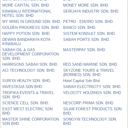
MORE CAPITAL SDN. BHD.
MONEY MORE SDN. BHD.
KINABALU INTERNATIONAL
SERIJAYA INDUSTRI SDN. BHD.
HOTEL SDN. BHD.
MY WING IN GROUND SDN. BHD.
PETRO - ENVIRO SDN. BHD.
GOLDEN PROGRESS SDN. BHD.
BANCO SDN. BHD.
HAPPY POTION SDN. BHD.
SISTEM KONSULT SDN. BHD.
DEWAN BANDARAYA KOTA
SABAH PORTS SDN. BHD.
KINABALU
SABAH OIL & GAS
MASTERPAY SDN. BHD.
DEVELOPMENT CORPORATION
SDN. BHD.
HARRISONS SABAH SDN. BHD.
RED SAND MARINE SDN. BHD.
ACI TECHNOLOGY SDN. BHD.
SKYZONE TOURS & TRAVEL
(BORNEO) SDN. BHD.
SURIYA HEALTH SDN. BHD.
Hotel Capital Sdn Bhd
INVESTASIA SDN BHD
SABAH ELECTRICITY SDN. BHD.
TROPIKA EVENTS & TRAVEL
VELOCITY HOLDINGS SDN. BHD.
SDN. BHD.
SCIENCE CELL SDN. BHD.
NESCORP PRIMA SDN. BHD.
EAST WEST ELECTRIC SDN.
SILAM FOREST PRODUCTS SDN.
BHD.
BHD.
MASTER SHINE CORPORATION
SONGYIN TECHNOLOGY SDN.
SDN BHD
BHD.