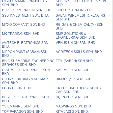
HIGHLY MARINE PRODUCTS
SUPER SPEED LOGISTICS SDN.
SDN. BHD.
BHD.
B. R. CORPORATION SDN. BHD.
FIDELITY TRADING PLT
SSB INVESTMENT SDN. BHD.
SABAH WIREMESH & FENCING
SDN BHD
MYXO COMPANY SDN BHD
RG GAS & CHEMICAL (M) SDN.
BHD.
MK TRADING SDN. BHD.
SMP SOLUTIONS &
ENGINEERING SDN. BHD.
AVITECH ELECTRONICS SDN.
VENUS UNION SDN. BHD.
BHD.
NIPPON PAINT (SABAH) SDN
AGRITECH SKILLS SDN. BHD.
BHD
BHIC SUBMARINE ENGINEERING
FFM (SABAH) SDN BHD
SERVICES SDN. BHD.
GIAT MAJU ENTERPRISE SDN.
SAS MAJU SDN. BHD.
BHD.
GLORY BUILDING MATERIALS
BIMBO QSR SDN. BHD.
SDN. BHD.
FOUR E SDN. BHD.
KK LEISURE TOUR & RENT A
CAR SDN. BHD.
BEST TOP ENTERPRISE SDN.
HQ PAPER SDN. BHD.
BHD.
YSK MARINE SDN. BHD.
MASWINGS SDN. BHD.
TOP PARAGON SDN. BHD.
KITA JADI SDN. BHD.