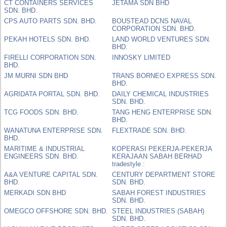
CT CONTAINERS SERVICES
JETAMA SDN BHD
SDN. BHD.
CPS AUTO PARTS SDN. BHD.
BOUSTEAD DCNS NAVAL
CORPORATION SDN. BHD.
PEKAH HOTELS SDN. BHD.
LAND WORLD VENTURES SDN.
BHD.
FIRELLI CORPORATION SDN.
INNOSKY LIMITED
BHD.
JM MURNI SDN BHD
TRANS BORNEO EXPRESS SDN.
BHD.
AGRIDATA PORTAL SDN. BHD.
DAILY CHEMICAL INDUSTRIES
SDN. BHD.
TCG FOODS SDN. BHD.
TANG HENG ENTERPRISE SDN.
BHD.
WANATUNA ENTERPRISE SDN.
FLEXTRADE SDN. BHD.
BHD.
MARITIME & INDUSTRIAL
KOPERASI PEKERJA-PEKERJA
ENGINEERS SDN. BHD.
KERAJAAN SABAH BERHAD
tradestyle :
A&A VENTURE CAPITAL SDN.
CENTURY DEPARTMENT STORE
BHD.
SDN. BHD.
MERKADI SDN BHD
SABAH FOREST INDUSTRIES
SDN. BHD.
OMEGCO OFFSHORE SDN. BHD.
STEEL INDUSTRIES (SABAH)
SDN. BHD.