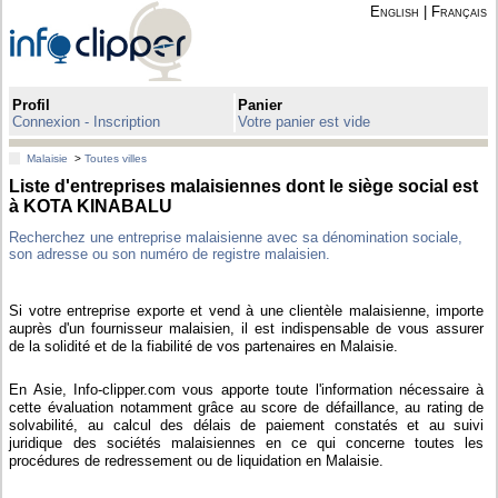
English
|
Français
Profil
Panier
Connexion - Inscription
Votre panier est vide
Malaisie
>
Toutes villes
Liste d'entreprises malaisiennes dont le siège social est
à KOTA KINABALU
Recherchez une entreprise malaisienne avec sa dénomination sociale,
son adresse ou son numéro de registre malaisien.
Si votre entreprise exporte et vend à une clientèle malaisienne, importe
auprès d'un fournisseur malaisien, il est indispensable de vous assurer
de la solidité et de la fiabilité de vos partenaires en Malaisie.
En Asie, Info-clipper.com vous apporte toute l'information nécessaire à
cette évaluation notamment grâce au score de défaillance, au rating de
solvabilité, au calcul des délais de paiement constatés et au suivi
juridique des sociétés malaisiennes en ce qui concerne toutes les
procédures de redressement ou de liquidation en Malaisie.