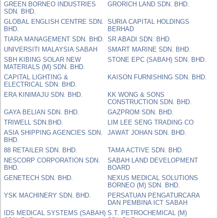
GREEN BORNEO INDUSTRIES
GRORICH LAND SDN. BHD.
SDN. BHD.
GLOBAL ENGLISH CENTRE SDN.
SURIA CAPITAL HOLDINGS
BHD.
BERHAD
TIARA MANAGEMENT SDN. BHD.
SR ABADI SDN. BHD.
UNIVERSITI MALAYSIA SABAH
SMART MARINE SDN. BHD.
SBH KIBING SOLAR NEW
STONE EPC (SABAH) SDN. BHD.
MATERIALS (M) SDN. BHD.
CAPITAL LIGHTING &
KAISON FURNISHING SDN. BHD.
ELECTRICAL SDN. BHD.
ERA KINIMAJU SDN. BHD.
KK WONG & SONS
CONSTRUCTION SDN. BHD.
GAYA BELIAN SDN. BHD.
GAZPROM SDN. BHD.
TRIWELL SDN.BHD.
LIM LEE SENG TRADING CO
ASIA SHIPPING AGENCIES SDN.
JAWAT JOHAN SDN. BHD.
BHD.
88 RETAILER SDN. BHD.
TAMA ACTIVE SDN. BHD.
NESCORP CORPORATION SDN.
SABAH LAND DEVELOPMENT
BHD.
BOARD
GENETECH SDN. BHD.
NEXUS MEDICAL SOLUTIONS
BORNEO (M) SDN. BHD.
YSK MACHINERY SDN. BHD.
PERSATUAN PENGATURCARA
DAN PEMBINA ICT SABAH
IDS MEDICAL SYSTEMS (SABAH)
S.T. PETROCHEMICAL (M)