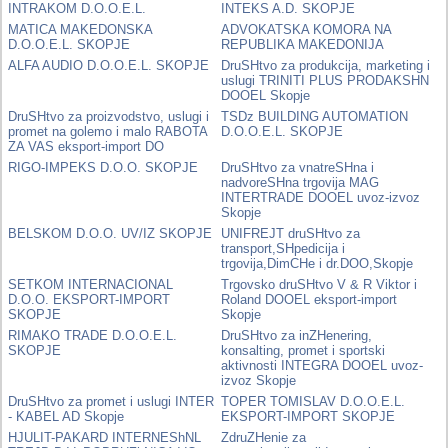
INTRAKOM D.O.O.E.L.
INTEKS A.D. SKOPJE
MATICA MAKEDONSKA
ADVOKATSKA KOMORA NA
D.O.O.E.L. SKOPJE
REPUBLIKA MAKEDONIJA
ALFA AUDIO D.O.O.E.L. SKOPJE
DruSHtvo za produkcija, marketing i
uslugi TRINITI PLUS PRODAKSHN
DOOEL Skopje
DruSHtvo za proizvodstvo, uslugi i
TSDz BUILDING AUTOMATION
promet na golemo i malo RABOTA
D.O.O.E.L. SKOPJE
ZA VAS eksport-import DO
RIGO-IMPEKS D.O.O. SKOPJE
DruSHtvo za vnatreSHna i
nadvoreSHna trgovija MAG
INTERTRADE DOOEL uvoz-izvoz
Skopje
BELSKOM D.O.O. UV/IZ SKOPJE
UNIFREJT druSHtvo za
transport,SHpedicija i
trgovija,DimCHe i dr.DOO,Skopje
SETKOM INTERNACIONAL
Trgovsko druSHtvo V & R Viktor i
D.O.O. EKSPORT-IMPORT
Roland DOOEL eksport-import
SKOPJE
Skopje
RIMAKO TRADE D.O.O.E.L.
DruSHtvo za inZHenering,
SKOPJE
konsalting, promet i sportski
aktivnosti INTEGRA DOOEL uvoz-
izvoz Skopje
DruSHtvo za promet i uslugi INTER
TOPER TOMISLAV D.O.O.E.L.
- KABEL AD Skopje
EKSPORT-IMPORT SKOPJE
HJULIT-PAKARD INTERNEShNL
ZdruZHenie za