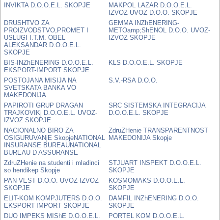
INVIKTA D.O.O.E.L. SKOPJE
MAKPOL LAZAR D.O.O.E.L.
IZVOZ-UVOZ D.O.O. SKOPJE
DRUSHTVO ZA
GEMMA INZhENERING-
PROIZVODSTVO,PROMET I
METOamp;ShENOL D.O.O. UVOZ-
USLUGI I.T.M. OBEL
IZVOZ SKOPJE
ALEKSANDAR D.O.O.E.L.
SKOPJE
BIS-INZhENERING D.O.O.E.L.
KLS D.O.O.E.L. SKOPJE
EKSPORT-IMPORT SKOPJE
POSTOJANA MISIJA NA
S.V.-RSA D.O.O.
SVETSKATA BANKA VO
MAKEDONIJA
PAPIROTI GRUP DRAGAN
SRC SISTEMSKA INTEGRACIJA
TRAJKOVIKj D.O.O.E.L. UVOZ-
D.O.O.E.L. SKOPJE
IZVOZ SKOPJE
NACIONALNO BIRO ZA
ZdruZHenie TRANSPARENTNOST
OSIGURUVANjE SkopjeNATIONAL
MAKEDONIJA Skopje
INSURANSE BUREAUNATIONAL
BUREAU D ASSURANSE
ZdruZHenie na studenti i mladinci
STJUART INSPEKT D.O.O.E.L.
so hendikep Skopje
SKOPJE
PAN-VEST D.O.O. UVOZ-IZVOZ
KOSMOMAKS D.O.O.E.L.
SKOPJE
SKOPJE
ELIT-KOM KOMPJUTERS D.O.O.
DAMFIL INZhENERING D.O.O.
EKSPORT-IMPORT SKOPJE
SKOPJE
DUO IMPEKS MIShE D.O.O.E.L.
PORTEL KOM D.O.O.E.L.