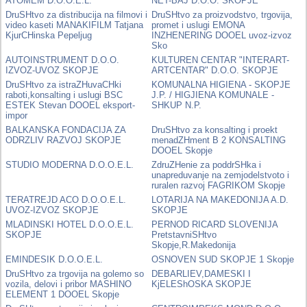
ATOMEM D.O.O.E.L.
NET-BAJ D.O.O. SKOPJE
DruSHtvo za distribucija na filmovi i
DruSHtvo za proizvodstvo, trgovija,
video kaseti MANAKIFILM Tatjana
promet i uslugi EMONA
KjurCHinska Pepeljug
INZHENERING DOOEL uvoz-izvoz
Sko
AUTOINSTRUMENT D.O.O.
KULTUREN CENTAR "INTERART-
IZVOZ-UVOZ SKOPJE
ARTCENTAR" D.O.O. SKOPJE
DruSHtvo za istraZHuvaCHki
KOMUNALNA HIGIENA - SKOPJE
raboti,konsalting i uslugi BSC
J.P. / HIGJIENA KOMUNALE -
ESTEK Stevan DOOEL eksport-
SHKUP N.P.
impor
BALKANSKA FONDACIJA ZA
DruSHtvo za konsalting i proekt
ODRZLIV RAZVOJ SKOPJE
menadZHment B 2 KONSALTING
DOOEL Skopje
STUDIO MODERNA D.O.O.E.L.
ZdruZHenie za poddrSHka i
unapreduvanje na zemjodelstvoto i
ruralen razvoj FAGRIKOM Skopje
TERATREJD ACO D.O.O.E.L.
LOTARIJA NA MAKEDONIJA A.D.
UVOZ-IZVOZ SKOPJE
SKOPJE
MLADINSKI HOTEL D.O.O.E.L.
PERNOD RICARD SLOVENIJA
SKOPJE
PretstavniSHtvo
Skopje,R.Makedonija
EMINDESIK D.O.O.E.L.
OSNOVEN SUD SKOPJE 1 Skopje
DruSHtvo za trgovija na golemo so
DEBARLIEV,DAMESKI I
vozila, delovi i pribor MASHINO
KjELEShOSKA SKOPJE
ELEMENT 1 DOOEL Skopje