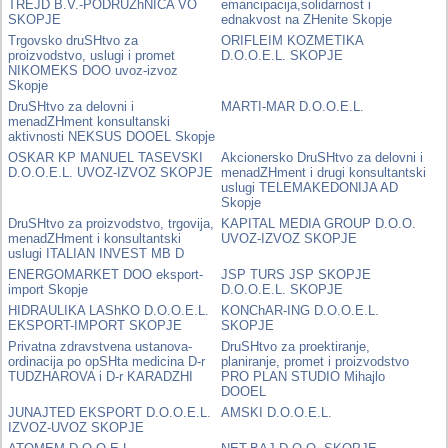
TREJD B.V.-PODRUZhNICA VO
emancipacija,solidarnost i
SKOPJE
ednakvost na ZHenite Skopje
Trgovsko druSHtvo za
ORIFLEIM KOZMETIKA
proizvodstvo, uslugi i promet
D.O.O.E.L. SKOPJE
NIKOMEKS DOO uvoz-izvoz
Skopje
DruSHtvo za delovni i
MARTI-MAR D.O.O.E.L.
menadZHment konsultanski
aktivnosti NEKSUS DOOEL Skopje
OSKAR KP MANUEL TASEVSKI
Akcionersko DruSHtvo za delovni i
D.O.O.E.L. UVOZ-IZVOZ SKOPJE
menadZHment i drugi konsultantski
uslugi TELEMAKEDONIJA AD
Skopje
DruSHtvo za proizvodstvo, trgovija,
KAPITAL MEDIA GROUP D.O.O.
menadZHment i konsultantski
UVOZ-IZVOZ SKOPJE
uslugi ITALIAN INVEST MB D
ENERGOMARKET DOO eksport-
JSP TURS JSP SKOPJE
import Skopje
D.O.O.E.L. SKOPJE
HIDRAULIKA LAShKO D.O.O.E.L.
KONChAR-ING D.O.O.E.L.
EKSPORT-IMPORT SKOPJE
SKOPJE
Privatna zdravstvena ustanova-
DruSHtvo za proektiranje,
ordinacija po opSHta medicina D-r
planiranje, promet i proizvodstvo
TUDZHAROVA i D-r KARADZHI
PRO PLAN STUDIO Mihajlo
DOOEL
JUNAJTED EKSPORT D.O.O.E.L.
AMSKI D.O.O.E.L.
IZVOZ-UVOZ SKOPJE