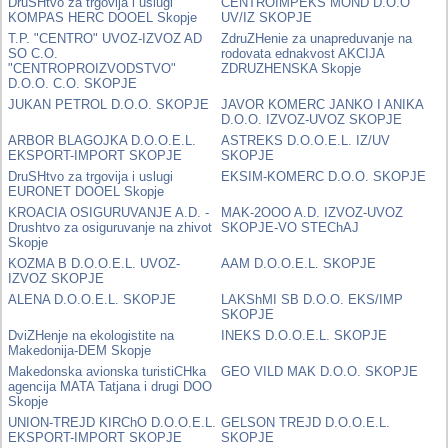
DruSHtvo za trgovija i uslugi
CENTROIMPEKS MOND D.O.O
KOMPAS HERC DOOEL Skopje
UV/IZ SKOPJE
T.P. "CENTRO" UVOZ-IZVOZ AD
ZdruZHenie za unapreduvanje na
SO C.O.
rodovata ednakvost AKCIJA
"CENTROPROIZVODSTVO"
ZDRUZHENSKA Skopje
D.O.O. C.O. SKOPJE
JUKAN PETROL D.O.O. SKOPJE
JAVOR KOMERC JANKO I ANIKA
D.O.O. IZVOZ-UVOZ SKOPJE
ARBOR BLAGOJKA D.O.O.E.L.
ASTREKS D.O.O.E.L. IZ/UV
EKSPORT-IMPORT SKOPJE
SKOPJE
DruSHtvo za trgovija i uslugi
EKSIM-KOMERC D.O.O. SKOPJE
EURONET DOOEL Skopje
KROACIA OSIGURUVANJE A.D. -
MAK-2OOO A.D. IZVOZ-UVOZ
Drushtvo za osiguruvanje na zhivot
SKOPJE-VO STEChAJ
Skopje
KOZMA B D.O.O.E.L. UVOZ-
AAM D.O.O.E.L. SKOPJE
IZVOZ SKOPJE
ALENA D.O.O.E.L. SKOPJE
LAKShMI SB D.O.O. EKS/IMP
SKOPJE
DviZHenje na ekologistite na
INEKS D.O.O.E.L. SKOPJE
Makedonija-DEM Skopje
Makedonska avionska turistiCHka
GEO VILD MAK D.O.O. SKOPJE
agencija MATA Tatjana i drugi DOO
Skopje
UNION-TREJD KIRChO D.O.O.E.L.
GELSON TREJD D.O.O.E.L.
EKSPORT-IMPORT SKOPJE
SKOPJE