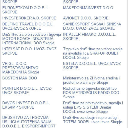
SKOPJE
SKOPJE
EURONETKOM D.O.O.E.L.
MAKEDONIJAINVEST D.O.O.
SKOPJE
INVESTBROKER A.D. SKOPJE
AVIONET D.O.O. SKOPJE
DELFINO TRAVEL D.O.O.E.L.
SANIEKSPORT SAShA I SINIShA
UVOZ-IZVOZ SKOPJE
D.O.O. UVOZ-IZVOZ SKOPJE
DruSHtvo za proizvodstvo i trgovija
INTAJLER FIMAKO D.O.O.E.L.
MOTOR KOACH INDUSTRIJA
SKOPJE
INTERNACIONAL DOO Skopje
INTELSAT D.O.O. UVOZ-IZVOZ
Trgovsko druSHtvo za vrabotuvanje
SKOPJE
na invalidni lica GRAFOPROMET
DOOEL Skopje
VRIGLI D.O.O.
ESTELA D.O.O.E.L. UVOZ-IZVOZ
PRETSTAVNISHTVO
SKOPJE
MAKEDONIJA Skopje
BOSTON MAK DOO
Ministerstvo za ZHivotna sredina i
prostorno planiranje Skopje
POINTER D.O.O.E.L. IZVOZ-
Radiodifuzno trgovsko druSHtvo
UVOZ SKOPJE
ROS METROPOLIS RADIO DOO
Skopje
DAVOS INVEST D.O.O.E.L.
DruSHtvo za proizvodstvo, trgovija i
EKS/IMP SKOPJE
uslugi EPS SISTEMI Dimitar
DOOEL uvoz-izvoz Skopje
DRUSHTVO ZA TRGOVIJA I
DruSHtvo za dizajn i repro uslugi
USLUGI AUTOTEHNA NAUM
TOTEM DOOEL uvoz-izvoz Skopje
D.O.O.E.L. EKSPORT-IMPORT