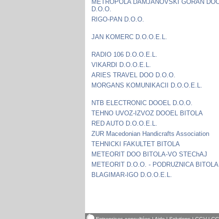
METROPOLA DAMJANOVSKI GORAN DO
D.O.O.
RIGO-PAN D.O.O.
JAN KOMERC D.O.O.E.L.
RADIO 106 D.O.O.E.L.
VIKARDI D.O.O.E.L.
ARIES TRAVEL DOO D.O.O.
MORGANS KOMUNIKACII D.O.O.E.L.
NTB ELECTRONIC DOOEL D.O.O.
TEHNO UVOZ-IZVOZ DOOEL BITOLA
RED AUTO D.O.O.E.L.
ZUR Macedonian Handicrafts Association
TEHNICKI FAKULTET BITOLA
METEORIT DOO BITOLA-VO STEChAJ
METEORIT D.O.O. - PODRUZNICA BITOLA
BLAGIMAR-IGO D.O.O.E.L.
Entreprises consultées
|
Aide
|
Solutions
|
CGV
|
C