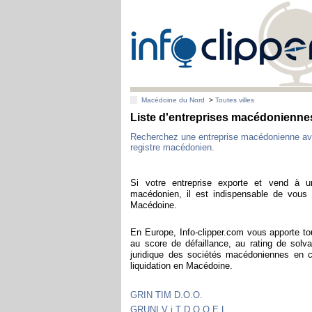
Macédoine du Nord
>
Toutes villes
Liste d'entreprises macédoniennes
Recherchez une entreprise macédonienne av
registre macédonien.
Si votre entreprise exporte et vend à u
macédonien, il est indispensable de vous a
Macédoine.
En Europe, Info-clipper.com vous apporte to
au score de défaillance, au rating de solva
juridique des sociétés macédoniennes en 
liquidation en Macédoine.
GRIN TIM D.O.O.
GRUNI V i T D.O.O.E.L.