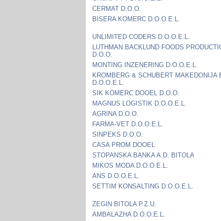
CERMAT D.O.O.
BISERA KOMERC D.O.O.E.L.
UNLIMITED CODERS D.O.O.E.L.
LUTHMAN BACKLUND FOODS PRODUCTI
D.O.O.
MONTING INZENERING D.O.O.E.L.
KROMBERG & SCHUBERT MAKEDONIJA 
D.O.O.E.L.
SIK KOMERC DOOEL D.O.O.
MAGNUS LOGISTIK D.O.O.E.L.
AGRINA D.O.O.
FARMA-VET D.O.O.E.L.
SINPEKS D.O.O.
CASA PROM DOOEL
STOPANSKA BANKA A.D. BITOLA
MIKOS MODA D.O.O.E.L.
ANS D.O.O.E.L.
SETTIM KONSALTING D.O.O.E.L.
ZEGIN BITOLA P.Z.U.
AMBALAZHA D.O.O.E.L.