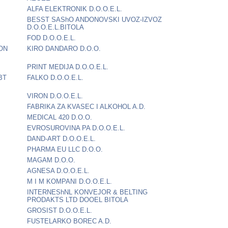
ALFA ELEKTRONIK D.O.O.E.L.
BESST SAShO ANDONOVSKI UVOZ-IZVOZ
D.O.O.E.L.BITOLA
FOD D.O.O.E.L.
ON
KIRO DANDARO D.O.O.
PRINT MEDIJA D.O.O.E.L.
BT
FALKO D.O.O.E.L.
VIRON D.O.O.E.L.
FABRIKA ZA KVASEC I ALKOHOL A.D.
MEDICAL 420 D.O.O.
EVROSUROVINA PA D.O.O.E.L.
DAND-ART D.O.O.E.L.
PHARMA EU LLC D.O.O.
MAGAM D.O.O.
AGNESA D.O.O.E.L.
M I M KOMPANI D.O.O.E.L.
INTERNEShNL KONVEJOR & BELTING
PRODAKTS LTD DOOEL BITOLA
GROSIST D.O.O.E.L.
FUSTELARKO BOREC A.D.