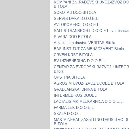
KOMPANI Zh. RADEVSKI UVOZ-IZVOZ D
BITOLA
SOKOTAB DOO BITOLA
SERVIS DAKA D.O.O.E.L.
AVTOKOMERC D.O.O.E.L.
SAITIS TRANSPORT D.O.O.E.L.-vo likvidac
PIVARA DOO BITOLA
Advokatsko drustvo VERITAS Bitola
BAS INSTITUT ZA MENADZMENT Bitola
CRVEN KRST BITOLA
BV INZHENERING D.O.O.E.L.
CENTAR ZA EVROPSKI RAZVOJ I INTEGR
Bitola
OPSTINA BITOLA
AGROSIM UVOZ-IZVOZ DOOEL BITOLA
GRADJANSKA IDNINA BITOLA
INTERMEDIKUS DOOEL
LACTALIS MK MLEKARNICA D.O.O.E.L.
FARMA LEK D.O.O.E.L.
SKALA D.O.O.
MAK MINERAL ZAShTITNO DRUShTVO D
BITOLA