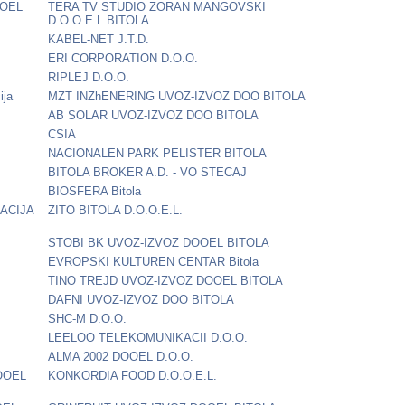
OOEL
TERA TV STUDIO ZORAN MANGOVSKI
D.O.O.E.L.BITOLA
KABEL-NET J.T.D.
ERI CORPORATION D.O.O.
RIPLEJ D.O.O.
ija
MZT INZhENERING UVOZ-IZVOZ DOO BITOLA
AB SOLAR UVOZ-IZVOZ DOO BITOLA
CSIA
NACIONALEN PARK PELISTER BITOLA
BITOLA BROKER A.D. - VO STECAJ
BIOSFERA Bitola
ACIJA
ZITO BITOLA D.O.O.E.L.
STOBI BK UVOZ-IZVOZ DOOEL BITOLA
EVROPSKI KULTUREN CENTAR Bitola
TINO TREJD UVOZ-IZVOZ DOOEL BITOLA
DAFNI UVOZ-IZVOZ DOO BITOLA
SHC-M D.O.O.
LEELOO TELEKOMUNIKACII D.O.O.
ALMA 2002 DOOEL D.O.O.
OOEL
KONKORDIA FOOD D.O.O.E.L.