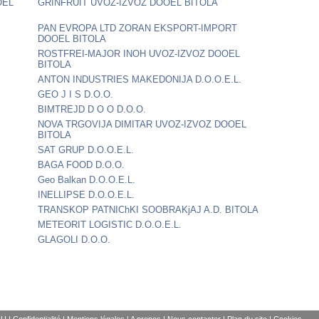
OEL
GRINFRUIT UVOZ-IZVOZ DOOEL BITOLA
PAN EVROPA LTD ZORAN EKSPORT-IMPORT
DOOEL BITOLA
ROSTFREI-MAJOR INOH UVOZ-IZVOZ DOOEL
BITOLA
ANTON INDUSTRIES MAKEDONIJA D.O.O.E.L.
GEO J I S D.O.O.
BIMTREJD D O O D.O.O.
NOVA TRGOVIJA DIMITAR UVOZ-IZVOZ DOOEL
BITOLA
SAT GRUP D.O.O.E.L.
BAGA FOOD D.O.O.
Geo Balkan D.O.O.E.L.
INELLIPSE D.O.O.E.L.
TRANSKOP PATNIChKI SOOBRAKjAJ A.D. BITOLA
METEORIT LOGISTIC D.O.O.E.L.
GLAGOLI D.O.O.
GU
|
Confidentialité
|
Mentions légales
|
A propos
|
Nous contacter
|
Plan du site
|
Cookies