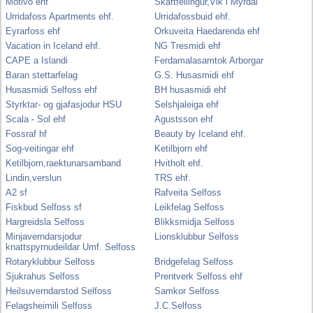
Motivo ehf
Skaftfellingur,Vik i Myrdal
Urridafoss Apartments ehf.
Urridafossbuid ehf.
Eyrarfoss ehf
Orkuveita Haedarenda ehf
Vacation in Iceland ehf.
NG Tresmidi ehf
CAPE a Islandi
Ferdamalasamtok Arborgar
Baran stettarfelag
G.S. Husasmidi ehf
Husasmidi Selfoss ehf
BH husasmidi ehf
Styrktar- og gjafasjodur HSU
Selshjaleiga ehf
Scala - Sol ehf
Agustsson ehf
Fossraf hf
Beauty by Iceland ehf.
Sog-veitingar ehf
Ketilbjorn ehf
Ketilbjorn,raektunarsamband
Hvitholt ehf.
Lindin,verslun
TRS ehf.
A2 sf
Rafveita Selfoss
Fiskbud Selfoss sf
Leikfelag Selfoss
Hargreidsla Selfoss
Blikksmidja Selfoss
Minjaverndarsjodur
Lionsklubbur Selfoss
knattspyrnudeildar Umf. Selfoss
Rotaryklubbur Selfoss
Bridgefelag Selfoss
Sjukrahus Selfoss
Prentverk Selfoss ehf
Heilsuverndarstod Selfoss
Samkor Selfoss
Felagsheimili Selfoss
J.C.Selfoss