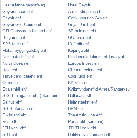
Hestur,landeigendafelag
Hotel Geysir
Geysir shops ehf
Arctic shopping ehf.
Geysir ehf
Golfklubburinn Geysir
Geysir Golf Course ehf
Geysir Golf ehf.
GTI Gateway to Iceland ehf
SP holdings ehf
Borgaros ehf
GO ferdir ehf
SPS-ferdir ehf.
ID-ferdir ehf
Flekar byggingafelag ehf.
Kapinga ehf.
Neistastadir 1 ehf.
Landsbanki Islands hf,Tryggvat.
North Ocean ehf
Europa Invest ehf
Reid ehf.
Offroad Iceland ehf
Travelcard Iceland ehf.
Cool Kids ehf
Orion ehf
KK Verk ehf.
Edalsmidi ehf
Kvikmyndanefnd Arnes/Rangarvsy
S.G. Einingahus ehf ( Samruni )
Helludalur slf
Selhus ehf
Heimstaekni ehf
SG Stefansson ehf.
BRM ehf
E - Island ehf.
The Arctic Line ehf.
Rest slf.
Portal ehf (samruni)
JTH-verk ehf
JTHTH-verk ehf
SUT ehf
Baldvin Kristjansson slf