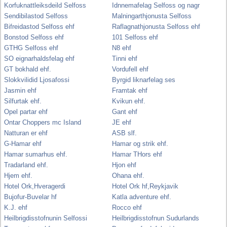
Korfuknattleiksdeild Selfoss
Idnnemafelag Selfoss og nagr
Sendibilastod Selfoss
Malningarthjonusta Selfoss
Bifreidastod Selfoss ehf
Raflagnathjonusta Selfoss ehf
Bonstod Selfoss ehf
101 Selfoss ehf
GTHG Selfoss ehf
N8 ehf
SO eignarhaldsfelag ehf
Tinni ehf
GT bokhald ehf.
Vordufell ehf
Slokkvilidid Ljosafossi
Byrgid liknarfelag ses
Jasmin ehf
Framtak ehf
Silfurtak ehf.
Kvikun ehf.
Opel partar ehf
Gant ehf
Ontar Choppers mc Island
JE ehf
Natturan er ehf
ASB slf.
G-Hamar ehf
Hamar og strik ehf.
Hamar sumarhus ehf.
Hamar THors ehf
Tradarland ehf.
Hjon ehf
Hjem ehf.
Ohana ehf.
Hotel Ork,Hveragerdi
Hotel Ork hf,Reykjavik
Bujofur-Buvelar hf
Katla adventure ehf.
K.J. ehf
Rocco ehf
Heilbrigdisstofnunin Selfossi
Heilbrigdisstofnun Sudurlands