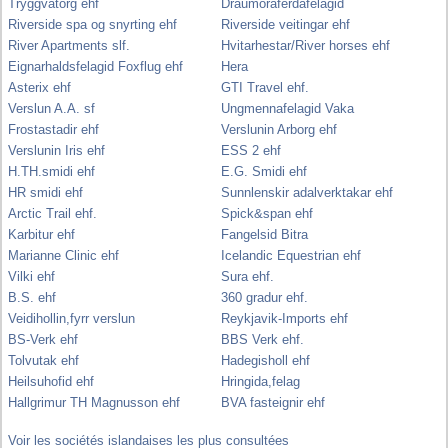
Tryggvatorg ehf
Draumoraferdafelagid
Riverside spa og snyrting ehf
Riverside veitingar ehf
River Apartments slf.
Hvitarhestar/River horses ehf
Eignarhaldsfelagid Foxflug ehf
Hera
Asterix ehf
GTI Travel ehf.
Verslun A.A. sf
Ungmennafelagid Vaka
Frostastadir ehf
Verslunin Arborg ehf
Verslunin Iris ehf
ESS 2 ehf
H.TH.smidi ehf
E.G. Smidi ehf
HR smidi ehf
Sunnlenskir adalverktakar ehf
Arctic Trail ehf.
Spick&span ehf
Karbitur ehf
Fangelsid Bitra
Marianne Clinic ehf
Icelandic Equestrian ehf
Vilki ehf
Sura ehf.
B.S. ehf
360 gradur ehf.
Veidihollin,fyrr verslun
Reykjavik-Imports ehf
BS-Verk ehf
BBS Verk ehf.
Tolvutak ehf
Hadegisholl ehf
Heilsuhofid ehf
Hringida,felag
Hallgrimur TH Magnusson ehf
BVA fasteignir ehf
Voir les sociétés islandaises les plus consultées