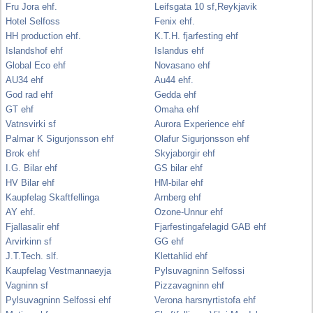
Fru Jora ehf.
Leifsgata 10 sf,Reykjavik
Hotel Selfoss
Fenix ehf.
HH production ehf.
K.T.H. fjarfesting ehf
Islandshof ehf
Islandus ehf
Global Eco ehf
Novasano ehf
AU34 ehf
Au44 ehf.
God rad ehf
Gedda ehf
GT ehf
Omaha ehf
Vatnsvirki sf
Aurora Experience ehf
Palmar K Sigurjonsson ehf
Olafur Sigurjonsson ehf
Brok ehf
Skyjaborgir ehf
I.G. Bilar ehf
GS bilar ehf
HV Bilar ehf
HM-bilar ehf
Kaupfelag Skaftfellinga
Arnberg ehf
AY ehf.
Ozone-Unnur ehf
Fjallasalir ehf
Fjarfestingafelagid GAB ehf
Arvirkinn sf
GG ehf
J.T.Tech. slf.
Klettahlid ehf
Kaupfelag Vestmannaeyja
Pylsuvagninn Selfossi
Vagninn sf
Pizzavagninn ehf
Pylsuvagninn Selfossi ehf
Verona harsnyrtistofa ehf