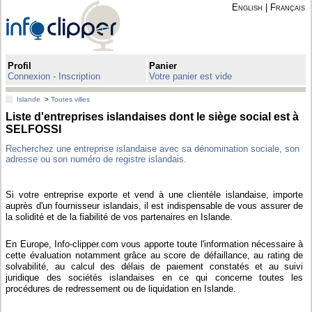
English
|
Français
Profil
Panier
Connexion - Inscription
Votre panier est vide
Islande
>
Toutes villes
Liste d'entreprises islandaises dont le siège social est à
SELFOSSI
Recherchez une entreprise islandaise avec sa dénomination sociale, son
adresse ou son numéro de registre islandais.
Si votre entreprise exporte et vend à une clientèle islandaise, importe
auprès d'un fournisseur islandais, il est indispensable de vous assurer de
la solidité et de la fiabilité de vos partenaires en Islande.
En Europe, Info-clipper.com vous apporte toute l'information nécessaire à
cette évaluation notamment grâce au score de défaillance, au rating de
solvabilité, au calcul des délais de paiement constatés et au suivi
juridique des sociétés islandaises en ce qui concerne toutes les
procédures de redressement ou de liquidation en Islande.