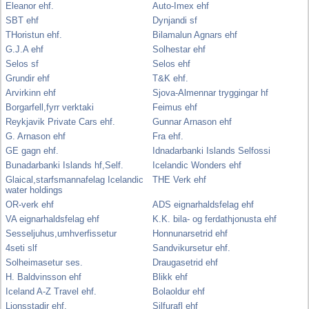
Eleanor ehf.
Auto-Imex ehf
SBT ehf
Dynjandi sf
THoristun ehf.
Bilamalun Agnars ehf
G.J.A ehf
Solhestar ehf
Selos sf
Selos ehf
Grundir ehf
T&K ehf.
Arvirkinn ehf
Sjova-Almennar tryggingar hf
Borgarfell,fyrr verktaki
Feimus ehf
Reykjavik Private Cars ehf.
Gunnar Arnason ehf
G. Arnason ehf
Fra ehf.
GE gagn ehf.
Idnadarbanki Islands Selfossi
Bunadarbanki Islands hf,Self.
Icelandic Wonders ehf
Glaical,starfsmannafelag Icelandic
THE Verk ehf
water holdings
OR-verk ehf
ADS eignarhaldsfelag ehf
VA eignarhaldsfelag ehf
K.K. bila- og ferdathjonusta ehf
Sesseljuhus,umhverfissetur
Honnunarsetrid ehf
4seti slf
Sandvikursetur ehf.
Solheimasetur ses.
Draugasetrid ehf
H. Baldvinsson ehf
Blikk ehf
Iceland A-Z Travel ehf.
Bolaoldur ehf
Ljonsstadir ehf.
Silfurafl ehf