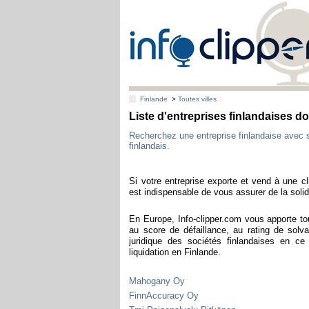
Finlande
>
Toutes villes
Liste d'entreprises finlandaises d
Recherchez une entreprise finlandaise avec 
finlandais.
Si votre entreprise exporte et vend à une cli
est indispensable de vous assurer de la solidi
En Europe, Info-clipper.com vous apporte to
au score de défaillance, au rating de solva
juridique des sociétés finlandaises en c
liquidation en Finlande.
Mahogany Oy
FinnAccuracy Oy