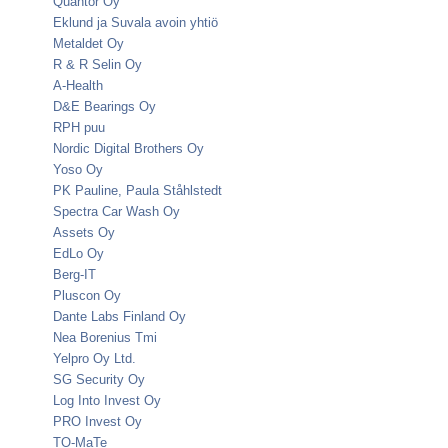
Quantor Oy
Eklund ja Suvala avoin yhtiö
Metaldet Oy
R & R Selin Oy
A-Health
D&E Bearings Oy
RPH puu
Nordic Digital Brothers Oy
Yoso Oy
PK Pauline, Paula Ståhlstedt
Spectra Car Wash Oy
Assets Oy
EdLo Oy
Berg-IT
Pluscon Oy
Dante Labs Finland Oy
Nea Borenius Tmi
Yelpro Oy Ltd.
SG Security Oy
Log Into Invest Oy
PRO Invest Oy
TO-MaTe