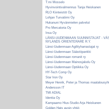
T:mi Mosselo
Hyvinvointivalmennus Tanja Heiskanen
RLO Kiinteistöt Oy
Lohjan Turvatiimi Oy
Hukanuni Hyvänmielen palvelut
Pro Mercatoria Oy
Insa Oy
LÄNSI-UUDENMAAN SUUNNISTAJAT - VÄ
NYLANDS ORIENTERARE R.Y.
Länsi-Uudenmaan Agilityharrastajat ry
Länsi-Uudenmaan Säästöpankki
Länsi-Uudenmaan romanit ry
Länsi-Uudenmaan Mainosjakelu Oy
Länsi-Uudenmaan Optiikka Oy
HY-Tech Comp Oy
Star Iron Oy
Meyer Henrik, Peter ja Thomas maatalousy
Andersson IT
TMI ADIAL
Identia Oy
Kampaamo Hius-Studio Arja Heiskanen
Golden Hats avoin yhtiö