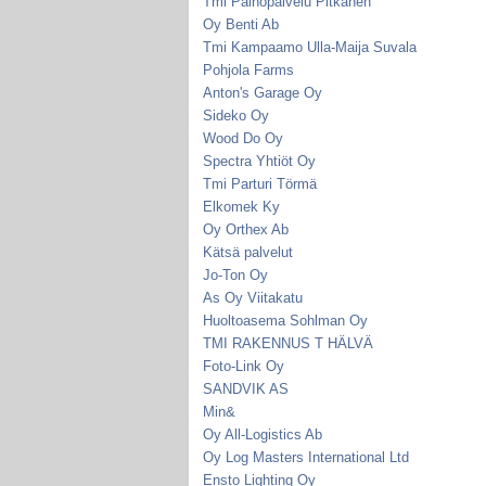
Tmi Painopalvelu Pitkänen
Oy Benti Ab
Tmi Kampaamo Ulla-Maija Suvala
Pohjola Farms
Anton's Garage Oy
Sideko Oy
Wood Do Oy
Spectra Yhtiöt Oy
Tmi Parturi Törmä
Elkomek Ky
Oy Orthex Ab
Kätsä palvelut
Jo-Ton Oy
As Oy Viitakatu
Huoltoasema Sohlman Oy
TMI RAKENNUS T HÄLVÄ
Foto-Link Oy
SANDVIK AS
Min&
Oy All-Logistics Ab
Oy Log Masters International Ltd
Ensto Lighting Oy