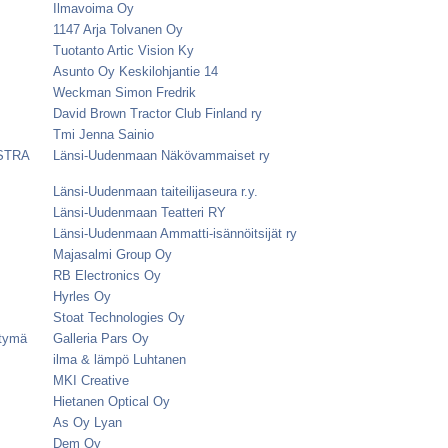
Ilmavoima Oy
1147 Arja Tolvanen Oy
Tuotanto Artic Vision Ky
Asunto Oy Keskilohjantie 14
Weckman Simon Fredrik
David Brown Tractor Club Finland ry
Tmi Jenna Sainio
STRA
Länsi-Uudenmaan Näkövammaiset ry
Länsi-Uudenmaan taiteilijaseura r.y.
Länsi-Uudenmaan Teatteri RY
Länsi-Uudenmaan Ammatti-isännöitsijät ry
Majasalmi Group Oy
RB Electronics Oy
Hyrles Oy
Stoat Technologies Oy
htymä
Galleria Pars Oy
ilma & lämpö Luhtanen
MKI Creative
Hietanen Optical Oy
As Oy Lyan
Dem Oy