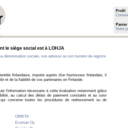
Profil
Connexi
Panier
Votre p
ont le siège social est à LOHJA
sa dénomination sociale, son adresse ou son numéro de registre
entèle finlandaise, importe auprès d'un fournisseur finlandais, il
té et de la fiabilité de vos partenaires en Finlande.
ute l'information nécessaire à cette évaluation notamment grâce
bilité, au calcul des délais de paiement constatés et au suivi
e qui concerne toutes les procédures de redressement ou de
ORBITA
Ecoman Oy