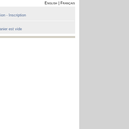
English
|
Français
on - Inscription
anier est vide