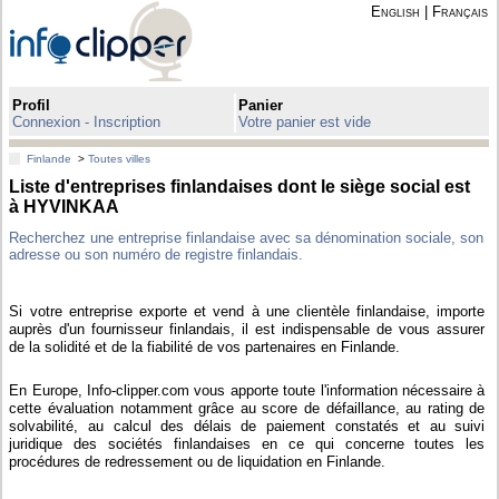
English
|
Français
Profil
Panier
Connexion - Inscription
Votre panier est vide
Finlande
>
Toutes villes
Liste d'entreprises finlandaises dont le siège social est
à HYVINKAA
Recherchez une entreprise finlandaise avec sa dénomination sociale, son
adresse ou son numéro de registre finlandais.
Si votre entreprise exporte et vend à une clientèle finlandaise, importe
auprès d'un fournisseur finlandais, il est indispensable de vous assurer
de la solidité et de la fiabilité de vos partenaires en Finlande.
En Europe, Info-clipper.com vous apporte toute l'information nécessaire à
cette évaluation notamment grâce au score de défaillance, au rating de
solvabilité, au calcul des délais de paiement constatés et au suivi
juridique des sociétés finlandaises en ce qui concerne toutes les
procédures de redressement ou de liquidation en Finlande.