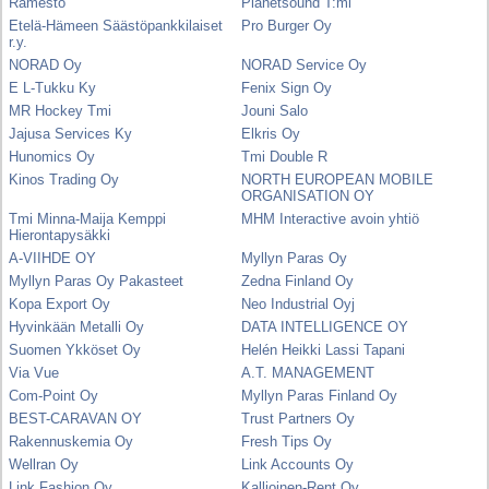
Ramesto
Planetsound T:mi
Etelä-Hämeen Säästöpankkilaiset
Pro Burger Oy
r.y.
NORAD Oy
NORAD Service Oy
E L-Tukku Ky
Fenix Sign Oy
MR Hockey Tmi
Jouni Salo
Jajusa Services Ky
Elkris Oy
Hunomics Oy
Tmi Double R
Kinos Trading Oy
NORTH EUROPEAN MOBILE
ORGANISATION OY
Tmi Minna-Maija Kemppi
MHM Interactive avoin yhtiö
Hierontapysäkki
A-VIIHDE OY
Myllyn Paras Oy
Myllyn Paras Oy Pakasteet
Zedna Finland Oy
Kopa Export Oy
Neo Industrial Oyj
Hyvinkään Metalli Oy
DATA INTELLIGENCE OY
Suomen Ykköset Oy
Helén Heikki Lassi Tapani
Via Vue
A.T. MANAGEMENT
Com-Point Oy
Myllyn Paras Finland Oy
BEST-CARAVAN OY
Trust Partners Oy
Rakennuskemia Oy
Fresh Tips Oy
Wellran Oy
Link Accounts Oy
Link Fashion Oy
Kallioinen-Rent Oy