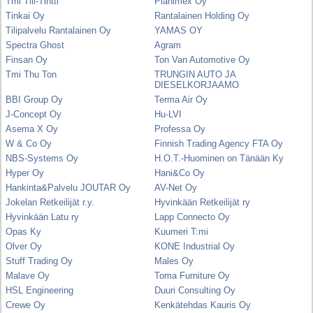
Tmi Tili-Tintti
Planimex Oy
Tinkai Oy
Rantalainen Holding Oy
Tilipalvelu Rantalainen Oy
YAMAS OY
Spectra Ghost
Agram
Finsan Oy
Ton Van Automotive Oy
Tmi Thu Ton
TRUNGIN AUTO JA
DIESELKORJAAMO
BBI Group Oy
Terma Air Oy
J-Concept Oy
Hu-LVI
Asema X Oy
Professa Oy
W & Co Oy
Finnish Trading Agency FTA Oy
NBS-Systems Oy
H.O.T.-Huominen on Tänään Ky
Hyper Oy
Hani&Co Oy
Hankinta&Palvelu JOUTAR Oy
AV-Net Oy
Jokelan Retkeilijät r.y.
Hyvinkään Retkeilijät ry
Hyvinkään Latu ry
Lapp Connecto Oy
Opas Ky
Kuumeri T:mi
Olver Oy
KONE Industrial Oy
Stuff Trading Oy
Males Oy
Malave Oy
Toma Furniture Oy
HSL Engineering
Duuri Consulting Oy
Crewe Oy
Kenkätehdas Kauris Oy