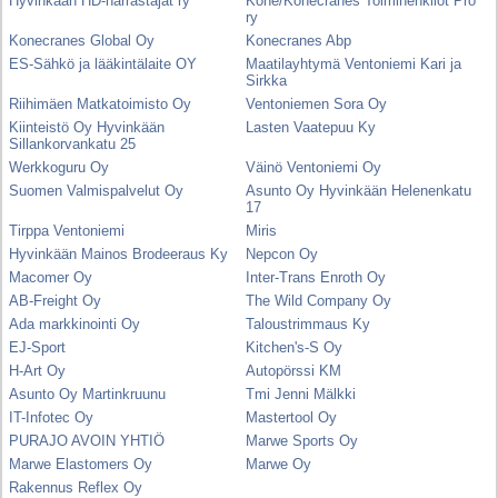
Hyvinkään HD-harrastajat ry
Kone/Konecranes Toimihenkilöt Pro
ry
Konecranes Global Oy
Konecranes Abp
ES-Sähkö ja lääkintälaite OY
Maatilayhtymä Ventoniemi Kari ja
Sirkka
Riihimäen Matkatoimisto Oy
Ventoniemen Sora Oy
Kiinteistö Oy Hyvinkään
Lasten Vaatepuu Ky
Sillankorvankatu 25
Werkkoguru Oy
Väinö Ventoniemi Oy
Suomen Valmispalvelut Oy
Asunto Oy Hyvinkään Helenenkatu
17
Tirppa Ventoniemi
Miris
Hyvinkään Mainos Brodeeraus Ky
Nepcon Oy
Macomer Oy
Inter-Trans Enroth Oy
AB-Freight Oy
The Wild Company Oy
Ada markkinointi Oy
Taloustrimmaus Ky
EJ-Sport
Kitchen's-S Oy
H-Art Oy
Autopörssi KM
Asunto Oy Martinkruunu
Tmi Jenni Mälkki
IT-Infotec Oy
Mastertool Oy
PURAJO AVOIN YHTIÖ
Marwe Sports Oy
Marwe Elastomers Oy
Marwe Oy
Rakennus Reflex Oy