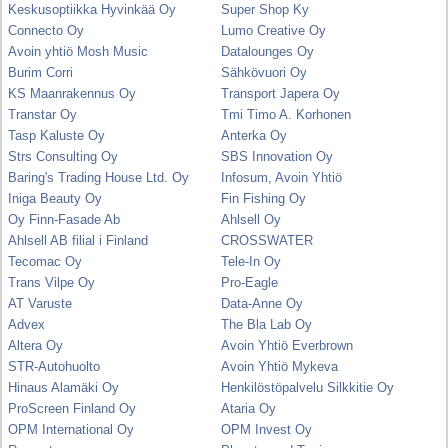
Keskusoptiikka Hyvinkää Oy
Super Shop Ky
Connecto Oy
Lumo Creative Oy
Avoin yhtiö Mosh Music
Datalounges Oy
Burim Corri
Sähkövuori Oy
KS Maanrakennus Oy
Transport Japera Oy
Transtar Oy
Tmi Timo A. Korhonen
Tasp Kaluste Oy
Anterka Oy
Strs Consulting Oy
SBS Innovation Oy
Baring's Trading House Ltd. Oy
Infosum, Avoin Yhtiö
Iniga Beauty Oy
Fin Fishing Oy
Oy Finn-Fasade Ab
Ahlsell Oy
Ahlsell AB filial i Finland
CROSSWATER
Tecomac Oy
Tele-In Oy
Trans Vilpe Oy
Pro-Eagle
AT Varuste
Data-Anne Oy
Advex
The Bla Lab Oy
Altera Oy
Avoin Yhtiö Everbrown
STR-Autohuolto
Avoin Yhtiö Mykeva
Hinaus Alamäki Oy
Henkilöstöpalvelu Silkkitie Oy
ProScreen Finland Oy
Ataria Oy
OPM International Oy
OPM Invest Oy