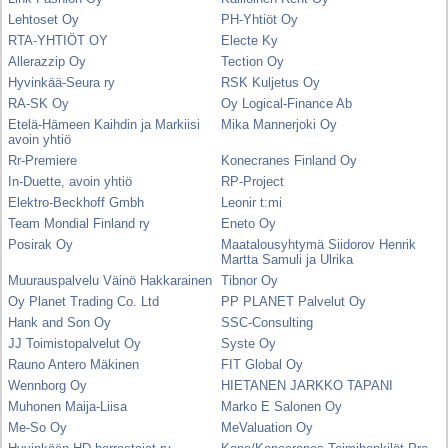
Lehtoset Oy
PH-Yhtiöt Oy
RTA-YHTIÖT OY
Electe Ky
Allerazzip Oy
Tection Oy
Hyvinkää-Seura ry
RSK Kuljetus Oy
RA-SK Oy
Oy Logical-Finance Ab
Etelä-Hämeen Kaihdin ja Markiisi
Mika Mannerjoki Oy
avoin yhtiö
Rr-Premiere
Konecranes Finland Oy
In-Duette, avoin yhtiö
RP-Project
Elektro-Beckhoff Gmbh
Leonir t:mi
Team Mondial Finland ry
Eneto Oy
Posirak Oy
Maatalousyhtymä Siidorov Henrik
Martta Samuli ja Ulrika
Muurauspalvelu Väinö Hakkarainen
Tibnor Oy
Oy Planet Trading Co. Ltd
PP PLANET Palvelut Oy
Hank and Son Oy
SSC-Consulting
JJ Toimistopalvelut Oy
Syste Oy
Rauno Antero Mäkinen
FIT Global Oy
Wennborg Oy
HIETANEN JARKKO TAPANI
Muhonen Maija-Liisa
Marko E Salonen Oy
Me-So Oy
MeValuation Oy