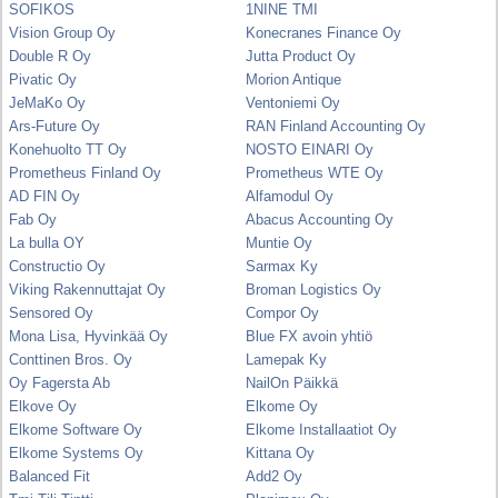
SOFIKOS
1NINE TMI
Vision Group Oy
Konecranes Finance Oy
Double R Oy
Jutta Product Oy
Pivatic Oy
Morion Antique
JeMaKo Oy
Ventoniemi Oy
Ars-Future Oy
RAN Finland Accounting Oy
Konehuolto TT Oy
NOSTO EINARI Oy
Prometheus Finland Oy
Prometheus WTE Oy
AD FIN Oy
Alfamodul Oy
Fab Oy
Abacus Accounting Oy
La bulla OY
Muntie Oy
Constructio Oy
Sarmax Ky
Viking Rakennuttajat Oy
Broman Logistics Oy
Sensored Oy
Compor Oy
Mona Lisa, Hyvinkää Oy
Blue FX avoin yhtiö
Conttinen Bros. Oy
Lamepak Ky
Oy Fagersta Ab
NailOn Päikkä
Elkove Oy
Elkome Oy
Elkome Software Oy
Elkome Installaatiot Oy
Elkome Systems Oy
Kittana Oy
Balanced Fit
Add2 Oy