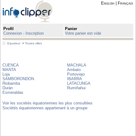
English
|
Français
Profil
Panier
Connexion - Inscription
Votre panier est vide
Equateur
>
Toutes villes
CUENCA
MACHALA
MANTA
Ambato
Loja
Portoviejo
SAMBORONDON
IBARRA
Riobamba
LATACUNGA
Durán
Rumiñahui
Esmeraldas
Voir les sociétés équatoriennes les plus consultées
Sociétés équatoriennes appartenant à un groupe