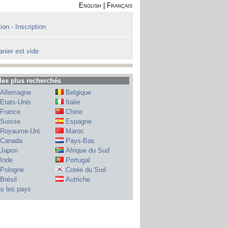
English
|
Français
on - Inscription
anier est vide
les plus recherchés
Allemagne
Belgique
Etats-Unis
Italie
France
Chine
Suisse
Espagne
Royaume-Uni
Maroc
Canada
Pays-Bas
Japon
Afrique du Sud
Inde
Portugal
Pologne
Corée du Sud
Brésil
Autriche
s les pays