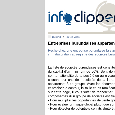
Burundi
>
Toutes villes
Entreprises burundaises apparten
Recherchez une entreprise burundaise faisant
immatriculation au registre des sociétés buru
La liste de sociétés burundaises est constitué
du capital d'un minimum de 50%. Sont donc
soit la nationalité de la société ou au nivea
cliquant sur une des sociétés de la liste
appartenant à ce groupe. Avec les documen
et préciser le contour, la taille et les ramif
sur cette page, il vous suffit de rechercher
composantes d'un groupe de sociétés est très 
- Pour multiplier les opportunités de vente g
- Pour évaluer un risque global plutôt que su
- Pour détecter de potentiels conflits d'intérêt