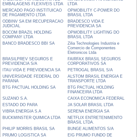
EMBALAGENS FLEXIVEIS LTDA
LTDA
MERCADO PAGO INSTITUICAO
OPMOBILITY C-POWER DO
DE PAGAMENTO LTDA
BRASIL LTDA
ODBINV SA EM RECUPERACAO
BRADESCO VIDA E
JUDICIAL
PREVIDENCIA SA
BOCOM BRAZIL HOLDING
OPMOBILITY LIGHTING DO
COMPANY LTDA
BRASIL LTDA
BANCO BRADESCO BBI SA
Zilia Technologies Industria e
Comercio de Componentes
Eletronicos Ltda
BRASILPREV SEGUROS E
FAIRFAX BRASIL SEGUROS
PREVIDENCIA S/A
CORPORATIVOS SA
ITAU VIDA E PREVIDENCIA SA
PETROGAL BRASIL S/A
UNIVERSIDADE FEDERAL DO
ALSTOM BRASIL ENERGIA E
PARANA
TRANSPORTE LTDA
BTG PACTUAL HOLDING SA
BTG PACTUAL HOLDING
FINANCEIRA LTDA
SUZANO S.A.
CAIXA ECONOMICA FEDERAL
ESTADO DO PARA
JA SOLAR BRASIL LTDA
VIBRA ENERGIA S.A
SERENA ENERGIA SA
BUCKMINSTER QUIMICA LTDA
NETFLIX ENTRETENIMENTO
BRASIL LTDA.
PHILIP MORRIS BRASIL SA
BUNGE ALIMENTOS S/A
PRUMO LOGISTICA SA
EIG PRUMO FUNDO DE