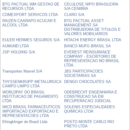
BTG PACTUAL WM GESTAO DE
CELULOSE NIPO BRASILEIRA
RECURSOS LTDA.
S/A CENIBRA
COMEXPORT SERVICOS LTDA
CLARO S/A
RAIZEN CAARAPO ACUCAR E
BTG PACTUAL ASSET
ALCOOL LTDA
MANAGEMENT SA
DISTRIBUIDORA DE TITULOS E
VALORES MOBILIARIOS
EULER HERMES SEGUROS S/A
HITACHI ENERGY BRASIL LTDA
AUMUND LTDA
BANCO MUFG BRASIL SA
JSP HOLDING S/A
EVEREST REINSURANCE
COMPANY - ESCRITORIO DE
REPRESENTACAO NO BRASIL
LTDA.
Transportes Marvel S/A
JBS PARTICIPACOES
SOCIETARIAS SA
THYSSENKRUPP METALURGICA
DENGO CHOCOLATES SA
CAMPO LIMPO LTDA
WORLDPAY DO BRASIL
ODEBRECHT ENGENHARIA E
INSTITUICAO DE PAGAMENTO
CONSTRUCAO SA EM
LTDA
RECUPERACAO JUDICIAL
IMCD BRASIL FARMACEUTICOS
SOLENIS ESPECIALIDADES
IMPORTACAO EXPORTACAO E
QUIMICAS LTDA
REPRESENTACOES LTDA
Elringklinger do Brasil Ltda
POSTO MONTE CARLO RIO
PRETO LTDA