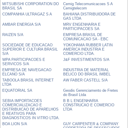
MITSUBISHI CORPORATION DO
Cemig Telecomunicacoes S A
BRASIL SA
Cemigtelecom
COMPANHIA ULTRAGAZ S A
BAHIANA DISTRIBUIDORA DE
GAS LTDA
AMBAR ENERGIA S/A
MRV ENGENHARIA E
PARTICIPACOES SA
RAIZEN S/A
EMPRESA BRASIL DE
COMUNICACAO SA - EBC
SOCIEDADE DE EDUCACAO
YOKOHAMA RUBBER LATIN
SUPERIOR E CULTURA BRASIL
AMERICA INDUSTRIA E
S/A
COMERCIO LTDA.
WPA PARTICIPACOES E
J&F INVESTIMENTOS S/A
SERVICOS S/A
EMPRESA DE NAVEGACAO
INDUSTRIA DE MATERIAL
ELCANO S/A
BELICO DO BRASIL IMBEL
TABOOLA BRASIL INTERNET
AW FABER CASTELL S/A
LTDA
EQUATORIAL SA
Geodis Gerenciamento de Fretes
do Brasil Ltda
SEBIA IMPORTACOES
B B L ENGENHARIA
COMERCIALIZACAO E
CONSTRUCAO E COMERCIO
DISTRIBUICAO DE APARELHOS
LTDA
E REATIVOS PARA
DIAGNOSTICOS IN VITRO LTDA.
BOA LION S/A
GUY CARPENTER & COMPANY