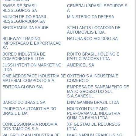
SWISS RE BRASIL
GENERALI BRASIL SEGUROS S
RESSEGUROS SA
A
MUNICH RE DO BRASIL
MINISTERIO DA DEFESA
RESSEGURADORA SA
SECRETARIA DA SAUDE
STELLANTIS LOCADORA DE
AUTOMOVEIS LTDA.
BLUEWAY TRADING
NATURA &CO HOLDING SA
IMPORTACAO E EXPORTACAO
SA
BOREO INDUSTRIA DE
ROHTO BRASIL HOLDING E
COMPONENTES LTDA
PARTICIPACOES LTDA
JUSSI INTENTION MARKETING
AMERICEL SA
LTDA.
GME AEROSPACE INDUSTRIA DE
OXITENO S A INDUSTRIA E
MATERIAL COMPOSTO S.A.
COMERCIO
EDITORA GLOBO S/A
EMPRESA DE SANEAMENTO DE
MATO GROSSO DO SUL
S.A.SANESUL
BANCO DO BRASIL SA
LNW GAMING BRAZIL LTDA
FAURECIA AUTOMOTIVE DO
NOURYON PULP AND
BRASIL LTDA
PERFORMANCE INDUSTRIA
QUIMICA BAHIA LTDA
CONCESSIONARIA RODOVIA
XP GESTAO DE RECURSOS
DOS TAMOIOS S.A.
LTDA
VALGROUP AM INDUSTRIA DE
IMAGINARIUM FRANCHISING