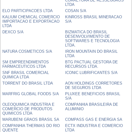
CORRETORA DE RESSEGUROS
LTDA
ELO PARTICIPACOES LTDA
COSAN S/A
KALIUM CHEMICAL COMERCIO
KINROSS BRASIL MINERACAO
IMPORTACAO E EXPORTACAO
S/A
LTDA
DEXCO S/A
BIZMATICA DO BRASIL
DESENVOLVIMENTO DE
SOFTWARES E TECNOLOGIA
LTDA.
NATURA COSMETICOS S/A
IRON MOUNTAIN DO BRASIL
LTDA
SM EMPREENDIMENTOS
BTG PACTUAL GESTORA DE
FARMACEUTICOS LTDA
RECURSOS LTDA.
SNF BRASIL COMERCIAL
ICONIC LUBRIFICANTES S/A
QUIMICA LTDA
TORRENT DO BRASIL LTDA
AON HOLDINGS CORRETORES
DE SEGUROS LTDA
MARFRIG GLOBAL FOODS S/A
PLUXEE BENEFICIOS BRASIL
S/A
OLEOQUIMICA INDUSTRIA E
COMPANHIA BRASILEIRA DE
COMERCIO DE PRODUTOS
ALUMINIO
QUIMICOS LTDA
MARUBENI GRAOS BRASIL SA
COMPASS GAS E ENERGIA SA
COMPANHIA THERMAS DO RIO
ECTX INDUSTRIA E COMERCIO
QUENTE
LTDA