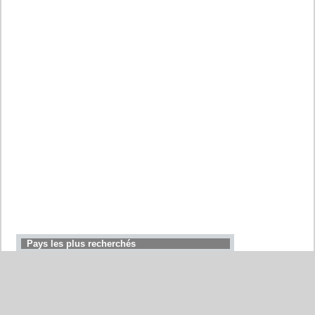
Pays les plus recherchés
Allemagne
Belgique
Etats-Unis
Italie
France
Chine
Suisse
Espagne
Royaume-Uni
Maroc