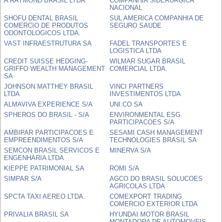
A RAYMOND BRASIL LTDA
COMPANHIA SIDERURGICA
NACIONAL
SHOFU DENTAL BRASIL
SUL AMERICA COMPANHIA DE
COMERCIO DE PRODUTOS
SEGURO SAUDE
ODONTOLOGICOS LTDA.
VAST INFRAESTRUTURA SA
FADEL TRANSPORTES E
LOGISTICA LTDA
CREDIT SUISSE HEDGING-
WILMAR SUGAR BRASIL
GRIFFO WEALTH MANAGEMENT
COMERCIAL LTDA.
SA
JOHNSON MATTHEY BRASIL
VINCI PARTNERS
LTDA
INVESTIMENTOS LTDA
ALMAVIVA EXPERIENCE S/A
UNI.CO SA
SPHEROS DO BRASIL - S/A
ENVIRONMENTAL ESG
PARTICIPACOES S/A
AMBIPAR PARTICIPACOES E
SESAMI CASH MANAGEMENT
EMPREENDIMENTOS S/A
TECHNOLOGIES BRASIL SA
SEMCON BRASIL SERVICOS E
MINERVA S/A
ENGENHARIA LTDA
KIEPPE PATRIMONIAL SA
ROMI S/A
SIMPAR S/A
AGCO DO BRASIL SOLUCOES
AGRICOLAS LTDA
SPCTA TAXI AEREO LTDA.
COMEXPORT TRADING
COMERCIO EXTERIOR LTDA
PRIVALIA BRASIL SA
HYUNDAI MOTOR BRASIL
MONTADORA DE AUTOMOVEIS