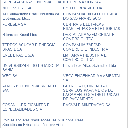
SUPERGASBRAS ENERGIA LTDA
IOCHPE MAXION S/A
NEO INVEST SA
BYD DO BRASIL LTDA
Te Connectivity Brasil Indústria de
COMPANHIA HIDRO ELETRICA
Eletrônicos Ltda.
DO SAO FRANCISCO
FORESEA SA
CENTRAIS ELETRICAS
BRASILEIRAS SA ELETROBRAS
Niterra do Brasil Ltda
DASTA2 ARMAZEM GERAL E
COMERCIO LTDA
TEREOS ACUCAR E ENERGIA
COMPANHIA ZAFFARI
BRASIL SA
COMERCIO E INDUSTRIA
ENEL BRASIL S/A
LM FARMA INDUSTRIA E
COMERCIO LTDA
UNIVERSIDADE DO ESTADO DA
Elevadores Atlas Schindler Ltda
BAHIA
WEG SA
VEGA ENGENHARIA AMBIENTAL
SA
ATVOS BIOENERGIA BRENCO
GETNET ADQUIRENCIA E
S/A
SERVICOS PARA MEIOS DE
PAGAMENTO S/A INSTITUICAO
DE PAGAMENTO
COSAN LUBRIFICANTES E
BAOVALE MINERACAO SA
ESPECIALIDADES S/A
Voir les sociétés brésiliennes les plus consultées
Sociétés au Brésil classées par villes