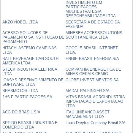
INVESTIMENTO EM
PARTICIPACOES
MULTIESTRATEGIA
RESPONSABILIDADE LTDA
AKZO NOBEL LTDA
SECRETARIA DE ESTADO DA
FAZENDA
ACESSO SOLUCOES DE
MINEBEA ACCESSSOLUTIONS
PAGAMENTO SA INSTITUCAO DE
SOUTH AMERICA LTDA
PAGAMENTO
HITACHI ASTEMO CAMPINAS
GOOGLE BRASIL INTERNET
LTDA
LTDA.
BALL BEVERAGE CAN SOUTH
ENGIE BRASIL ENERGIA S/A
AMERICA LTDA
STECK INDUSTRIA ELETRICA
COMPANHIA ENERGETICA DE
LTDA
MINAS GERAIS CEMIG
IOASYS DESENVOLVIMENTO DE
GLOBE INVESTIMENTOS SA
SOFTWARE LTDA
BRASMOTOR LTDA
MADAL PALFINGER S/A
JHS F PARTICIPACOES SA
VITAS BRASIL AGROINDUSTRIA
IMPORTACAO E EXPORTACAO
LTDA
ACG DO BRASIL S/A
ITAU UNIBANCO ASSET
MANAGEMENT LTDA
SPF DO BRASIL INDUSTRIA E
Louis Dreyfus Company Brasil S/A
COMERCIO LTDA