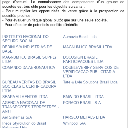
page d'accueil. La connaissance des composantes d'un groupe de
sociétés est très utile pour les objectifs suivants :
- Pour multiplier les opportunités de vente grâce à la prospection de
sociétés proches,
- Pour évaluer un risque global plutôt que sur une seule société,
- Pour détecter de potentiels conflits d'intérêts.
INSTITUTO NACIONAL DO
Aumovio Brazil Ltda
SEGURO SOCIAL
DEDINI S/A INDUSTRIAS DE
MAGNUM ICC BRASIL LTDA
BASE
MAGNUM ICC BRASIL SUPPLY
DOCUSIGN BRASIL
LTDA.
PARTICIPACOES LTDA.
COMANDO DA AERONAUTICA
DOUBLEVERIFY SERVICOS DE
VERIFICACAO PUBLICITARIA
LTDA
BUREAU VERITAS DO BRASIL
Tate & Lyle Solutions Brasil Ltda
SOC CLAS E CERTIFICADORA
LTDA
SEARA ALIMENTOS LTDA
BMW DO BRASIL LTDA
AGENCIA NACIONAL DE
FORACO BRASIL S.A.
TRANSPORTES TERRESTRES -
ANTT
Ael Sistemas S/A
HARSCO METALS LTDA
Ineos Styrolution do Brasil
Whirlpool S/A
Polimeros Ltda