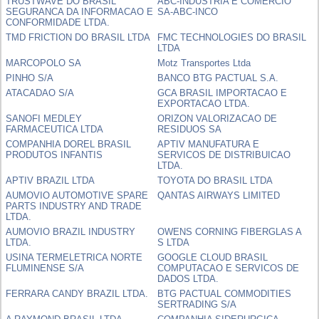
TRUSTWAVE DO BRASIL
ABC-INDUSTRIA E COMERCIO
SEGURANCA DA INFORMACAO E
SA-ABC-INCO
CONFORMIDADE LTDA.
TMD FRICTION DO BRASIL LTDA
FMC TECHNOLOGIES DO BRASIL
LTDA
MARCOPOLO SA
Motz Transportes Ltda
PINHO S/A
BANCO BTG PACTUAL S.A.
ATACADAO S/A
GCA BRASIL IMPORTACAO E
EXPORTACAO LTDA.
SANOFI MEDLEY
ORIZON VALORIZACAO DE
FARMACEUTICA LTDA
RESIDUOS SA
COMPANHIA DOREL BRASIL
APTIV MANUFATURA E
PRODUTOS INFANTIS
SERVICOS DE DISTRIBUICAO
LTDA.
APTIV BRAZIL LTDA
TOYOTA DO BRASIL LTDA
AUMOVIO AUTOMOTIVE SPARE
QANTAS AIRWAYS LIMITED
PARTS INDUSTRY AND TRADE
LTDA.
AUMOVIO BRAZIL INDUSTRY
OWENS CORNING FIBERGLAS A
LTDA.
S LTDA
USINA TERMELETRICA NORTE
GOOGLE CLOUD BRASIL
FLUMINENSE S/A
COMPUTACAO E SERVICOS DE
DADOS LTDA.
FERRARA CANDY BRAZIL LTDA.
BTG PACTUAL COMMODITIES
SERTRADING S/A