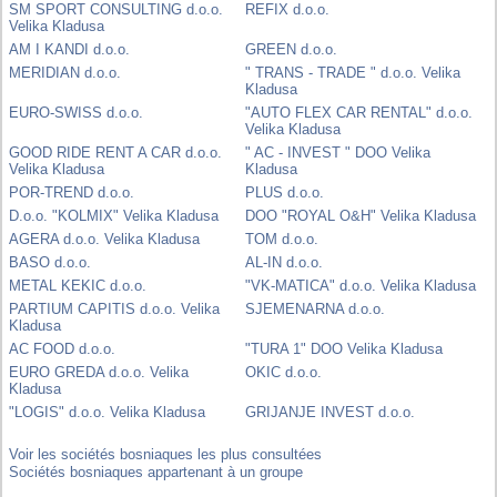
SM SPORT CONSULTING d.o.o.
REFIX d.o.o.
Velika Kladusa
AM I KANDI d.o.o.
GREEN d.o.o.
MERIDIAN d.o.o.
" TRANS - TRADE " d.o.o. Velika
Kladusa
EURO-SWISS d.o.o.
"AUTO FLEX CAR RENTAL" d.o.o.
Velika Kladusa
GOOD RIDE RENT A CAR d.o.o.
" AC - INVEST " DOO Velika
Velika Kladusa
Kladusa
POR-TREND d.o.o.
PLUS d.o.o.
D.o.o. "KOLMIX" Velika Kladusa
DOO "ROYAL O&H" Velika Kladusa
AGERA d.o.o. Velika Kladusa
TOM d.o.o.
BASO d.o.o.
AL-IN d.o.o.
METAL KEKIC d.o.o.
"VK-MATICA" d.o.o. Velika Kladusa
PARTIUM CAPITIS d.o.o. Velika
SJEMENARNA d.o.o.
Kladusa
AC FOOD d.o.o.
"TURA 1" DOO Velika Kladusa
EURO GREDA d.o.o. Velika
OKIC d.o.o.
Kladusa
"LOGIS" d.o.o. Velika Kladusa
GRIJANJE INVEST d.o.o.
Voir les sociétés bosniaques les plus consultées
Sociétés bosniaques appartenant à un groupe