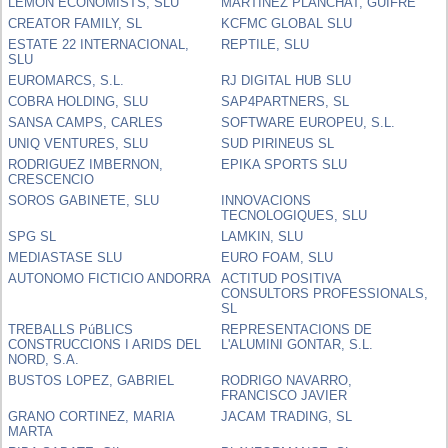
LEMON ECONOMISTS, SLU
MARTINEZ PLANCHAT, GUIFRE
CREATOR FAMILY, SL
KCFMC GLOBAL SLU
ESTATE 22 INTERNACIONAL,
REPTILE, SLU
SLU
EUROMARCS, S.L.
RJ DIGITAL HUB SLU
COBRA HOLDING, SLU
SAP4PARTNERS, SL
SANSA CAMPS, CARLES
SOFTWARE EUROPEU, S.L.
UNIQ VENTURES, SLU
SUD PIRINEUS SL
RODRIGUEZ IMBERNON,
EPIKA SPORTS SLU
CRESCENCIO
SOROS GABINETE, SLU
INNOVACIONS
TECNOLOGIQUES, SLU
SPG SL
LAMKIN, SLU
MEDIASTASE SLU
EURO FOAM, SLU
AUTONOMO FICTICIO ANDORRA
ACTITUD POSITIVA
CONSULTORS PROFESSIONALS,
SL
TREBALLS PúBLICS
REPRESENTACIONS DE
CONSTRUCCIONS I ARIDS DEL
L'ALUMINI GONTAR, S.L.
NORD, S.A.
BUSTOS LOPEZ, GABRIEL
RODRIGO NAVARRO,
FRANCISCO JAVIER
GRANO CORTINEZ, MARIA
JACAM TRADING, SL
MARTA