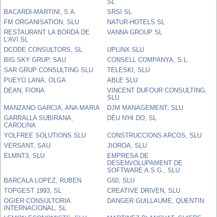
SL
BACARDI-MARTINI, S.A.
SRSI SL
FM ORGANISATION, SLU
NATUR-HOTELS SL
RESTAURANT LA BORDA DE
VANNA GROUP SL
L'AVI SL
DCODE CONSULTORS, SL
UPLINX SLU
BIG SKY GRUP, SAU
CONSELL COMPANYA, S.L.
SAR GRUP CONSULTING SLU
TELESKI, SLU
PUEYO LANA, OLGA
ABLE SLU
DEAN, FIONA
VINCENT DUFOUR CONSULTING,
SLU
MANZANO GARCIA, ANA MARIA
DJM MANAGEMENT, SLU
GARRALLA SUBIRANA,
DÉU N'HI DO, SL
CAROLINA
YOLFREE SOLUTIONS SLU
CONSTRUCCIONS ARCOS, SLU
VERSANT, SAU
JIOROA, SLU
ELMNT3, SLU
EMPRESA DE
DESENVOLUPAMENT DE
SOFTWARE A.S.G., SLU
BARCALA LOPEZ, RUBEN
G50, SLU
TOPGEST 1993, SL
CREATIVE DRIVEN, SLU
OGIER CONSULTORIA
DANGER GUILLAUME, QUENTIN
INTERNACIONAL, SL