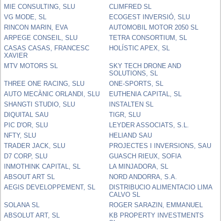
MIE CONSULTING, SLU
CLIMFRED SL
VG MODE, SL
ECOGEST INVERSIÓ, SLU
RINCON MARIN, EVA
AUTOMOBIL MOTOR 2050 SL
ARPEGE CONSEIL, SLU
TETRA CONSORTIUM, SL
CASAS CASAS, FRANCESC
HOLÍSTIC APEX, SL
XAVIER
MTV MOTORS SL
SKY TECH DRONE AND
SOLUTIONS, SL
THREE ONE RACING, SLU
ONE-SPORTS, SL
AUTO MECÀNIC ORLANDI, SLU
EUTHENIA CAPITAL, SL
SHANGTI STUDIO, SLU
INSTALTEN SL
DIQUITAL SAU
TIGR, SLU
PIC D'OR, SLU
LEYDER ASSOCIATS, S.L.
NFTY, SLU
HELIAND SAU
TRADER JACK, SLU
PROJECTES I INVERSIONS, SAU
D7 CORP, SLU
GUASCH RIEUX, SOFIA
INMOTHINK CAPITAL, SL
LA MINJADORA, SL
ABSOUT ART SL
NORD ANDORRA, S.A.
AEGIS DEVELOPPEMENT, SL
DISTRIBUCIO ALIMENTACIO LIMA
CALVO SL
SOLANA SL
ROGER SARAZIN, EMMANUEL
ABSOLUT ART, SL
KB PROPERTY INVESTMENTS