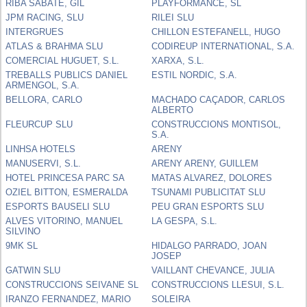
RIBA SABATE, GIL
PLAYFORMANCE, SL
JPM RACING, SLU
RILEI SLU
INTERGRUES
CHILLON ESTEFANELL, HUGO
ATLAS & BRAHMA SLU
CODIREUP INTERNATIONAL, S.A.
COMERCIAL HUGUET, S.L.
XARXA, S.L.
TREBALLS PUBLICS DANIEL
ESTIL NORDIC, S.A.
ARMENGOL, S.A.
BELLORA, CARLO
MACHADO CAÇADOR, CARLOS
ALBERTO
FLEURCUP SLU
CONSTRUCCIONS MONTISOL,
S.A.
LINHSA HOTELS
ARENY
MANUSERVI, S.L.
ARENY ARENY, GUILLEM
HOTEL PRINCESA PARC SA
MATAS ALVAREZ, DOLORES
OZIEL BITTON, ESMERALDA
TSUNAMI PUBLICITAT SLU
ESPORTS BAUSELI SLU
PEU GRAN ESPORTS SLU
ALVES VITORINO, MANUEL
LA GESPA, S.L.
SILVINO
9MK SL
HIDALGO PARRADO, JOAN
JOSEP
GATWIN SLU
VAILLANT CHEVANCE, JULIA
CONSTRUCCIONS SEIVANE SL
CONSTRUCCIONS LLESUI, S.L.
IRANZO FERNANDEZ, MARIO
SOLEIRA