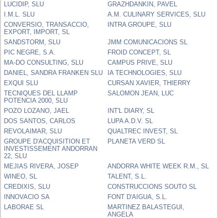
LUCIDIP, SLU
GRAZHDANKIN, PAVEL
I.M.L. SLU
A.M. CULINARY SERVICES, SLU
CONVERSIO, TRANSACCIO,
INTRA GROUPE, SLU
EXPORT, IMPORT, SL
SANDSTORM, SLU
JMM COMUNICACIONS SL
PIC NEGRE, S.A.
FROID CONCEPT, SL
MA-DO CONSULTING, SLU
CAMPUS PRIVE, SLU
DANIEL, SANDRA FRANKEN SLU
IA TECHNOLOGIES, SLU
EXQUI SLU
CURSAN XAVIER, THIERRY
TECNIQUES DEL LLAMP
SALOMON JEAN, LUC
POTENCIA 2000, SLU
POZO LOZANO, JAEL
INT'L DIARY, SL
DOS SANTOS, CARLOS
LUPA A.D.V. SL
REVOLAIMAR, SLU
QUALTREC INVEST, SL
GROUPE D'ACQUISITION ET
PLANETA VERD SL
INVESTISSEMENT ANDORRAN
22, SLU
MEJIAS RIVERA, JOSEP
ANDORRA WHITE WEEK R.M., SL
WINEO, SL
TALENT, S.L.
CREDIXIS, SLU
CONSTRUCCIONS SOUTO SL
INNOVACIO SA
FONT D'AIGUA, S.L.
LABORAE SL
MARTINEZ BALASTEGUI,
ANGELA