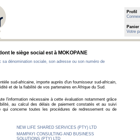
Profil
Connexi
Panier
Votre p
s dont le siège social est à MOKOPANE
ec sa dénomination sociale, son adresse ou son numéro de
ntèle sud-africaine, importe auprès d'un fournisseur sud-africain,
idité et de la fiabilité de vos partenaires en Afrique du Sud.
ute l'information nécessaire à cette évaluation notamment grâce
bilité, au calcul des délais de paiement constatés et au suivi
ce qui concerne toutes les procédures de redressement ou de
NEW LIFE SHARED SERVICES (PTY) LTD
MAMPAYI CONSULTING AND BUSINESS
SOLUTIONS (PTY) LTD