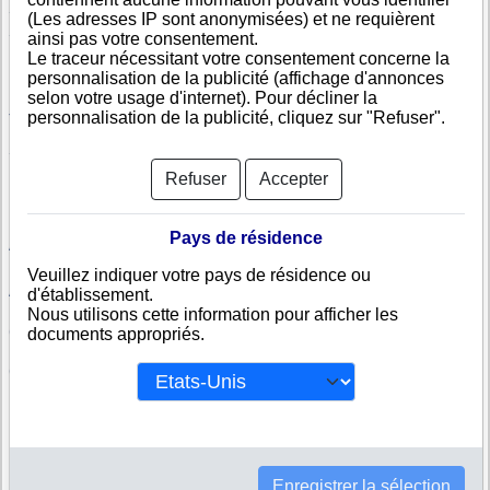
SALIM SPICE PALACE (PTY) LTD
A RAMA TRADING (PTY) LTD
(Les adresses IP sont anonymisées) et ne requièrent
SONS OF AFRICA FUEL (PTY)
PEMICO PANELBEATERS
ainsi pas votre consentement.
LTD
Le traceur nécessitant votre consentement concerne la
FRIENDS
THABELO AND SONS
personnalisation de la publicité (affichage d'annonces
CONSTRUCTIONS (PTY) LTD
selon votre usage d'internet). Pour décliner la
JAPAN AUTO PARTS DREA CC
MY HOUSE CONSTRUCTION
personnalisation de la publicité, cliquez sur "Refuser".
(PTY) LTD
SEJOBE TRADING AND
GLO MEGA EXPORTS AND
PROJECTS CC
IMPORTS (PTY) LTD
Refuser
Accepter
NORTHERN MOTORS (PTY) LTD
AHMED ASVAT INVESTMENTS
(PTY) LTD
F G NGWENYA CONSTRUCTION
SHINING FUTURE TRADING AND
Pays de résidence
AND PLANT HIRE CC
PROJECTS 377 CC
MURATHO EEZIE MAKERS CC
RAMAC HOLDINGS (PTY) LTD
Veuillez indiquer votre pays de résidence ou
ADAPT ENTERPRISE (PTY) LTD
BASANI50 (PTY) LTD
d'établissement.
Nous utilisons cette information pour afficher les
MY PERFECT GENERAL DEALER
TSHIPISE GARAGE (PTY) LTD
(PTY) LTD
documents appropriés.
MAJESTIC SILVER TRADING 197
KAMAROSSI 7 CC
(PTY) LTD
RIO SUPERMARKET
MT PLEASANT JNR ACADEMY
(PTY) LTD
BRAVO
ELIM BUTCHERY CC
LUIS GROUP (PTY) LTD
LE DESIGNER (PTY) LTD
NNE SOLUTIONS (PTY) LTD
BLOUBERG CONSORTIUM (PTY)
Enregistrer la sélection