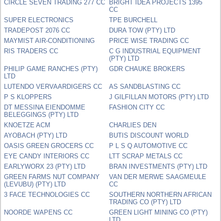
CIRCLE SEVEN TRADING 277 CC
BRIGHT IDEA PROJECTS 1395
CC
SUPER ELECTRONICS
TPE BURCHELL
TRADEPOST 2076 CC
DURA TOW (PTY) LTD
MAYMIST AIR-CONDITIONING
PRICE WISE TRADING CC
RIS TRADERS CC
C G INDUSTRIAL EQUIPMENT
(PTY) LTD
PHILIP GAME RANCHES (PTY)
GDR CHAUKE BROKERS
LTD
LUTENDO VERVAARDIGERS CC
AS SANDBLASTING CC
P S KLOPPERS
J GILFILLAN MOTORS (PTY) LTD
DT MESSINA EIENDOMME
FASHION CITY CC
BELEGGINGS (PTY) LTD
KNOETZE ACM
CHARLIES DEN
AYOBACH (PTY) LTD
BUTIS DISCOUNT WORLD
OASIS GREEN GROCERS CC
P L S Q AUTOMOTIVE CC
EYE CANDY INTERIORS CC
LTT SCRAP METALS CC
EARLYWORX 23 (PTY) LTD
BRAN INVESTMENTS (PTY) LTD
GREEN FARMS NUT COMPANY
VAN DER MERWE SAAGMEULE
(LEVUBU) (PTY) LTD
CC
3 FACE TECHNOLOGIES CC
SOUTHERN NORTHERN AFRICAN
TRADING CO (PTY) LTD
NOORDE WAPENS CC
GREEN LIGHT MINING CO (PTY)
LTD