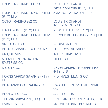
LOUIS TRICHARDT FORD
LOUIS TRICHARDT
WHOLESALERS (PTY) LTD
LOUIS TRICHARDT NYWERHEDE
AMADWALA TRADING 10 CC
(PTY) LTD
OCTO TRADING 252 CC
LOUIS TRICHARDT
INVESTMENTS CC
F A J CRONJE (PTY) LTD
NEW HEIGHTS 21 (PTY) LTD
LOUIS TRICHARDT FURNISHERS
PEROLD BELEGGINGS (PTY) LTD
(PTY) LTD
ANDLUIGEE CC
RADIATOR DEN
PETRUS VISAGIE BOERDERY
THE CRYSTAL SALT CC
UNIQUE ADS
INTER CHRISTIAN
MUDZULI INFORMATION
MULTIPAK
SYSTEMS CC
D C UYS CC
DEVELOPMENT PROPERTIES
(PTY) LTD
HORNS AFRICA SAFARIS (PTY)
NID INVESTMENTS CC
LTD
PEACANWOOD TRADING CC
HWALI BUSINESS ENTERPRICE
CC
PHOTOTECH CC
SAFETY FIRST
THE ZIMBABWEAN (PTY) LTD
PIN-POINT HOLDINGS (PTY) LTD
FARMZEST CC
MOUNT STUART BOERDERY