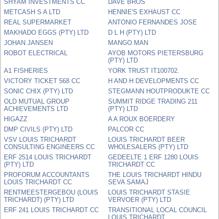
SHYAM INVESTMENTS CC
DAVE BROS
METCASH S A LTD
HENNIE'S EXHAUST CC
REAL SUPERMARKET
ANTONIO FERNANDES JOSE
MAKHADO EGGS (PTY) LTD
D L H (PTY) LTD
JOHAN JANSEN
MANGO MAN
ROBOT ELECTRICAL
AYOB MOTORS PIETERSBURG
(PTY) LTD
A1 FISHERIES
YORK TRUST IT100702.
VICTORY TICKET 568 CC
H AND H DEVELOPMENTS CC
SONIC CHIX (PTY) LTD
STEGMANN HOUTPRODUKTE CC
OLD MUTUAL GROUP
SUMMIT RIDGE TRADING 211
ACHIEVEMENTS LTD
(PTY) LTD
HIGAZZ
A A ROUX BOERDERY
DMP CIVILS (PTY) LTD
PALCOR CC
VSV LOUIS TRICHARDT
LOUIS TRICHARDT BEER
CONSULTING ENGINEERS CC
WHOLESALERS (PTY) LTD
ERF 2514 LOUIS TRICHARDT
GEDEELTE 1 ERF 1280 LOUIS
(PTY) LTD
TRICHARDT CC
PROFORUM ACCOUNTANTS
THE LOUIS TRICHARDT HINDU
LOUIS TRICHARDT CC
SEVA SAMAJ
RENTMEESTERGEBOU (LOUIS
LOUIS TRICHARDT STASIE
TRICHARDT) (PTY) LTD
VERVOER (PTY) LTD
ERF 241 LOUIS TRICHARDT CC
TRANSITIONAL LOCAL COUNCIL
LOUIS TRICHARDT