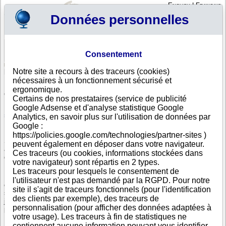
English
|
Français
Données personnelles
Profil
Panier
Consentement
Connexion - Inscription
Votre panier est vide
Notre site a recours à des traceurs (cookies)
Afrique du Sud
>
Toutes villes
nécessaires à un fonctionnement sécurisé et
Liste d'entreprises sud-africaines dont le siège social
ergonomique.
est à LOUIS TRICHARDT
Certains de nos prestataires (service de publicité
Google Adsense et d'analyse statistique Google
Recherchez une entreprise sud-africaine avec sa dénomination sociale,
son adresse ou son numéro de registre sud-africain.
Analytics, en savoir plus sur l'utilisation de données par
Google :
https://policies.google.com/technologies/partner-sites )
Si votre entreprise exporte et vend à une clientèle sud-africaine, importe
peuvent également en déposer dans votre navigateur.
auprès d'un fournisseur sud-africain, il est indispensable de vous assurer
Ces traceurs (ou cookies, informations stockées dans
de la solidité et de la fiabilité de vos partenaires en Afrique du Sud.
votre navigateur) sont répartis en 2 types.
Les traceurs pour lesquels le consentement de
En Afrique, Info-clipper.com vous apporte toute l'information nécessaire à
l'utilisateur n'est pas demandé par la RGPD. Pour notre
cette évaluation notamment grâce au score de défaillance, au rating de
site il s'agit de traceurs fonctionnels (pour l'identification
solvabilité, au calcul des délais de paiement constatés et au suivi
des clients par exemple), des traceurs de
juridique des sociétés sud-africaines en ce qui concerne toutes les
personnalisation (pour afficher des données adaptées à
procédures de redressement ou de liquidation en Afrique du Sud.
votre usage). Les traceurs à fin de statistiques ne
contiennent aucune information pouvant vous identifier