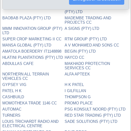
LTD
PALM MOTORS
JUST APPLES EIENDOMME
(PTY) LTD
BAOBAB PLAZA (PTY) LTD
MADEMBE TRADING AND
PROJECTS CC
MMM INNOVATION GROUP (PTY)
A SIGNS (PTY) LTD
LTD
SUPER CROP MARKETING II CC
RTM GROUP (PTY) LTD
MANSA GLOBAL (PTY) LTD
A V MOHAMED AND SONS CC
AMATOLA BOERDERY IT1148898
BEGIN (PTY) LTD
HLATINI PLANTATIONS (PTY) LTD
HAYCO CC
ABDULLAS CAFE
MAKHADO PROTECTION
SERVICES CC
NORTHERN ALL TERRAIN
ALFA APTEEK
VEHICLES CC
GYPSEY VIG
H K PATEL
PATEL H K
I GILFILLAN
CASHBUILD
THOMPSON G
MOMOTHEKA TRADE 1146 CC
PROMO PLACE
AUTOMAC
PSG KONSULT NOORD (PTY) LTD
TURNERS
RED STAR TRADING (PTY) LTD
LOUIS TRICHARDT RADIO AND
SADE SOLUTIONS (PTY) LTD
ELECTRICAL CENTRE