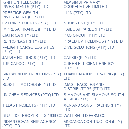
IGNITION TELECOMS
MLASIMBI PRIMARY
INVESTMENTS (PTY) LTD
COOPERATIVE LIMITED
PRESTIGE WEALTH
LLJN (PTY) LTD
INVESTMENT (PTY) LTD
C20 INVESTMENTS (PTY) LTD
NUMBIZEST (PTY) LTD
IMPRESA FINANCE (PTY) LTD
HAIBO APPAREL (PTY) LTD
CIAFRICA (PTY) LTD
PKG GROUP (PTY) LTD
REPROPLAST (PTY) LTD
PRAEDIUM HOLDINGS (PTY) LTD
FREIGHT CARGO LOGISTICS
DIVE SOLUTIONS (PTY) LTD
(PTY) LTD
JARVIE HOLDINGS (PTY) LTD
CARBID (PTY) LTD
1UP CARGO (PTY) LTD
GREEN EFFICIENT ENERGY
(PTY) LTD
SIKHWENI DISTRIBUTORS (PTY)
THANDOMAJOBE TRADING (PTY)
LTD
LTD
RUSSELL MOTORS (PTY) LTD
IMAGE PACKERS AND
DISTRIBUTORS (PTY) LTD
UNICHEM SERVICES (PTY) LTD
SIMMONS AND SIMMONS SOUTH
AFRICA (PTY) LTD
TILLAS PROJECTS (PTY) LTD
XCN AND SONS TRADING (PTY)
LTD
BLUE DOT PROPERTIES 1938 CC
WATERFIELD FARM CC
INDIAN OCEAN SHIP AGENCY
MNGANGA CONTRUCTION (PTY)
(PTY) LTD
LTD