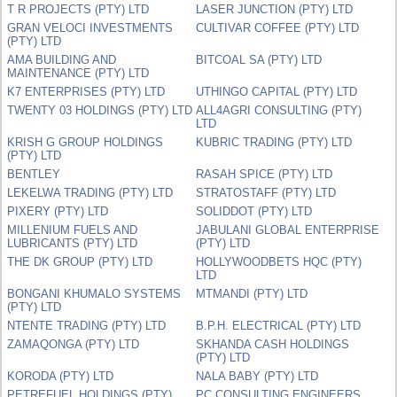
T R PROJECTS (PTY) LTD
LASER JUNCTION (PTY) LTD
GRAN VELOCI INVESTMENTS
CULTIVAR COFFEE (PTY) LTD
(PTY) LTD
AMA BUILDING AND
BITCOAL SA (PTY) LTD
MAINTENANCE (PTY) LTD
K7 ENTERPRISES (PTY) LTD
UTHINGO CAPITAL (PTY) LTD
TWENTY 03 HOLDINGS (PTY) LTD
ALL4AGRI CONSULTING (PTY)
LTD
KRISH G GROUP HOLDINGS
KUBRIC TRADING (PTY) LTD
(PTY) LTD
BENTLEY
RASAH SPICE (PTY) LTD
LEKELWA TRADING (PTY) LTD
STRATOSTAFF (PTY) LTD
PIXERY (PTY) LTD
SOLIDDOT (PTY) LTD
MILLENIUM FUELS AND
JABULANI GLOBAL ENTERPRISE
LUBRICANTS (PTY) LTD
(PTY) LTD
THE DK GROUP (PTY) LTD
HOLLYWOODBETS HQC (PTY)
LTD
BONGANI KHUMALO SYSTEMS
MTMANDI (PTY) LTD
(PTY) LTD
NTENTE TRADING (PTY) LTD
B.P.H. ELECTRICAL (PTY) LTD
ZAMAQONGA (PTY) LTD
SKHANDA CASH HOLDINGS
(PTY) LTD
KORODA (PTY) LTD
NALA BABY (PTY) LTD
PETREFUEL HOLDINGS (PTY)
PC CONSULTING ENGINEERS