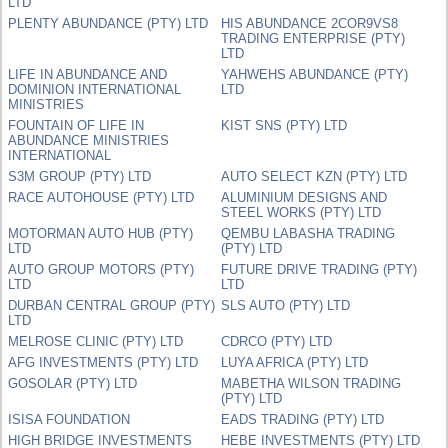
LTD
PLENTY ABUNDANCE (PTY) LTD
HIS ABUNDANCE 2COR9VS8
TRADING ENTERPRISE (PTY)
LTD
LIFE IN ABUNDANCE AND
YAHWEHS ABUNDANCE (PTY)
DOMINION INTERNATIONAL
LTD
MINISTRIES
FOUNTAIN OF LIFE IN
KIST SNS (PTY) LTD
ABUNDANCE MINISTRIES
INTERNATIONAL
S3M GROUP (PTY) LTD
AUTO SELECT KZN (PTY) LTD
RACE AUTOHOUSE (PTY) LTD
ALUMINIUM DESIGNS AND
STEEL WORKS (PTY) LTD
MOTORMAN AUTO HUB (PTY)
QEMBU LABASHA TRADING
LTD
(PTY) LTD
AUTO GROUP MOTORS (PTY)
FUTURE DRIVE TRADING (PTY)
LTD
LTD
DURBAN CENTRAL GROUP (PTY)
SLS AUTO (PTY) LTD
LTD
MELROSE CLINIC (PTY) LTD
CDRCO (PTY) LTD
AFG INVESTMENTS (PTY) LTD
LUYA AFRICA (PTY) LTD
GOSOLAR (PTY) LTD
MABETHA WILSON TRADING
(PTY) LTD
ISISA FOUNDATION
EADS TRADING (PTY) LTD
HIGH BRIDGE INVESTMENTS
HEBE INVESTMENTS (PTY) LTD