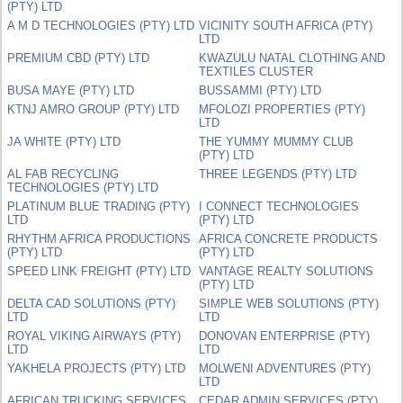
(PTY) LTD
A M D TECHNOLOGIES (PTY) LTD
VICINITY SOUTH AFRICA (PTY)
LTD
PREMIUM CBD (PTY) LTD
KWAZULU NATAL CLOTHING AND
TEXTILES CLUSTER
BUSA MAYE (PTY) LTD
BUSSAMMI (PTY) LTD
KTNJ AMRO GROUP (PTY) LTD
MFOLOZI PROPERTIES (PTY)
LTD
JA WHITE (PTY) LTD
THE YUMMY MUMMY CLUB
(PTY) LTD
AL FAB RECYCLING
THREE LEGENDS (PTY) LTD
TECHNOLOGIES (PTY) LTD
PLATINUM BLUE TRADING (PTY)
I CONNECT TECHNOLOGIES
LTD
(PTY) LTD
RHYTHM AFRICA PRODUCTIONS
AFRICA CONCRETE PRODUCTS
(PTY) LTD
(PTY) LTD
SPEED LINK FREIGHT (PTY) LTD
VANTAGE REALTY SOLUTIONS
(PTY) LTD
DELTA CAD SOLUTIONS (PTY)
SIMPLE WEB SOLUTIONS (PTY)
LTD
LTD
ROYAL VIKING AIRWAYS (PTY)
DONOVAN ENTERPRISE (PTY)
LTD
LTD
YAKHELA PROJECTS (PTY) LTD
MOLWENI ADVENTURES (PTY)
LTD
AFRICAN TRUCKING SERVICES
CEDAR ADMIN SERVICES (PTY)