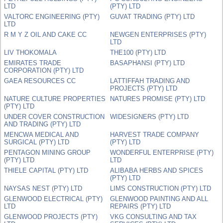
LTD
(PTY) LTD
VALTORC ENGINEERING (PTY)
GUVAT TRADING (PTY) LTD
LTD
R M Y Z OIL AND CAKE CC
NEWGEN ENTERPRISES (PTY)
LTD
LIV THOKOMALA
THE100 (PTY) LTD
EMIRATES TRADE
BASAPHANSI (PTY) LTD
CORPORATION (PTY) LTD
GAEA RESOURCES CC
LATTIFFAH TRADING AND
PROJECTS (PTY) LTD
NATURE CULTURE PROPERTIES
NATURES PROMISE (PTY) LTD
(PTY) LTD
UNDER COVER CONSTRUCTION
WIDESIGNERS (PTY) LTD
AND TRADING (PTY) LTD
MENCWA MEDICAL AND
HARVEST TRADE COMPANY
SURGICAL (PTY) LTD
(PTY) LTD
PENTAGON MINING GROUP
WONDERFUL ENTERPRISE (PTY)
(PTY) LTD
LTD
THIELE CAPITAL (PTY) LTD
ALIBABA HERBS AND SPICES
(PTY) LTD
NAYSAS NEST (PTY) LTD
LIMS CONSTRUCTION (PTY) LTD
GLENWOOD ELECTRICAL (PTY)
GLENWOOD PAINTING AND ALL
LTD
REPAIRS (PTY) LTD
GLENWOOD PROJECTS (PTY)
VKG CONSULTING AND TAX