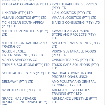
KHOZA AND COMPANY (PTY) LTD
KZN THERAPEUTIC SERVICES
(PTY) LTD
LINK2FISH (PTY) LTD
LIAN LOGISTICS (PTY) LTD
VUMANI LOGISTICS (PTY) LTD
VIMAAN LOGISTICS (PTY) LTD
T-C-N SOLAR SOUTH AFRICA
B AND G CONSULTING (PTY) LTD
(PTY) LTD
MTHUTHU SN PROJECTS (PTY)
KWAMATHANGA TRADING
LTD
STORE AND PROJECTS (PTY)
LTD
MTHUTHU CONTRACTING AND
APEX ONE INVESTMENTS (PTY)
TRADING CC
LTD
GOLDEN EAGLE
VISION SUSTAINABLE FOODS
ENTERTAINMENT (PTY) LTD
(PTY) LTD
A AND S SEAFOODS CC
CVISION TRADING (PTY) LTD
TRIPLE B SOLUTIONS (PTY) LTD
TRUCK CARE SOLUTIONS (PTY)
LTD
SOUTH AUTO SPARES (PTY) LTD
NATIONAL ADMINISTRATIVE
PROFESSIONALS UNION
DELTAWAY (PTY) LTD
AMO POULTRY AND GENERAL
FARMING (PTY) LTD
N2 MOTOR CITY (PTY) LTD
ABUNDANCE SECURITIES
TRAINING (PTY) LTD
GRACE IN ABUNDANCE
ABUNDANCE LIFESTYLE (PTY)
BUSINESS ENTERPRISE (PTY)
LTD