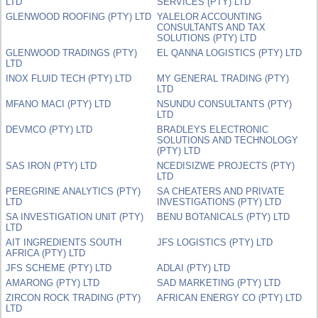
LTD
SERVICES (PTY) LTD
GLENWOOD ROOFING (PTY) LTD
YALELOR ACCOUNTING
CONSULTANTS AND TAX
SOLUTIONS (PTY) LTD
GLENWOOD TRADINGS (PTY)
EL QANNA LOGISTICS (PTY) LTD
LTD
INOX FLUID TECH (PTY) LTD
MY GENERAL TRADING (PTY)
LTD
MFANO MACI (PTY) LTD
NSUNDU CONSULTANTS (PTY)
LTD
DEVMCO (PTY) LTD
BRADLEYS ELECTRONIC
SOLUTIONS AND TECHNOLOGY
(PTY) LTD
SAS IRON (PTY) LTD
NCEDISIZWE PROJECTS (PTY)
LTD
PEREGRINE ANALYTICS (PTY)
SA CHEATERS AND PRIVATE
LTD
INVESTIGATIONS (PTY) LTD
SA INVESTIGATION UNIT (PTY)
BENU BOTANICALS (PTY) LTD
LTD
AIT INGREDIENTS SOUTH
JFS LOGISTICS (PTY) LTD
AFRICA (PTY) LTD
JFS SCHEME (PTY) LTD
ADLAI (PTY) LTD
AMARONG (PTY) LTD
SAD MARKETING (PTY) LTD
ZIRCON ROCK TRADING (PTY)
AFRICAN ENERGY CO (PTY) LTD
LTD