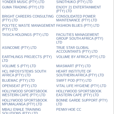
YONDER MUSIC (PTY) LTD
SINOTHUKO (PTY) LTD
GUMA TRADING (PTY) LTD
ENJOY 21 ENTERTAINMENT
(PTY) LTD
BRIGHT CAREERS CONSULTING
CONSOLIDATED POWER
(PTY) LTD
MAINTENANCE (PTY) LTD
POLYTEC WASTE MANAGEMENT
FASHION BLUES (PTY) LTD
(PTY) LTD
TASICA HOLDINGS (PTY) LTD
FACILITIES MANAGEMENT
GROUP SOUTH AFRICA (PTY)
LTD
ASINCOME (PTY) LTD
TRUE STAR GLOBAL
ACCOUNTANTS (PTY) LTD
EARTHLINGS PROJECTS (PTY)
VOLUME BY AFRICA (PTY) LTD
LTD
VOLUME S (PTY) LTD
MIASMART (PTY) LTD
HCL INFOSYSTEMS SOUTH
HEART INSTITUTE OF
AFRICA (PTY) LTD
SOUTHERN AFRICA (PTY) LTD
BLUEMAC (PTY) LTD
SWIFT POD (PTY) LTD
OPENSEAT (PTY) LTD
VITAL LIFE HYGIENE (PTY) LTD
HOLLYWOOD SPORTSBOOK
HOLLYWOOD SPORTSBOOK
WESTERN CAPE (PTY) LTD
EASTERN CAPE (PTY) LTD
HOLLYWOOD SPORTSBOOK
BONNE GARDE SUPPORT (PTY)
MPUMALANGA (PTY) LTD
LTD
MBALI ENHLE TRAINING
PENNY-HOE CC
SOLUTIONS (PTY) LTD