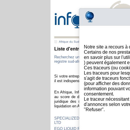
Afrique du Sud
>
Toutes villes
Notre site a recours à
Liste d'entreprises sud-africaine
Certains de nos presta
Recherchez une entreprise sud-africaine av
en savoir plus sur l'ut
registre sud-africain.
) peuvent également e
Ces traceurs (ou cooki
Les traceurs pour lesq
Si votre entreprise exporte et vend à une clie
s'agit de traceurs fonc
il est indispensable de vous assurer de la sol
(pour afficher des don
information pouvant vo
En Afrique, Info-clipper.com vous apporte to
consentement.
au score de défaillance, au rating de solva
Le traceur nécessitant
juridique des sociétés sud-africaines en 
d'annonces selon votre 
liquidation en Afrique du Sud.
"Refuser".
SPECIALIZED PROTECTION PRODUCTS (
LTD
EGO LIQUID RUBBER (PTY) LTD