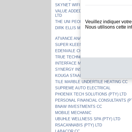
SKYNET WIFI (PTY) LTD
VALUE ADDED LIFE HEALTH PRODUCTS (
LTD
Veuillez indiquer votr
THE UNI PEOPLE (PTY) LTD
Nous utilisons cette i
DIRK ELLIS MOTOR GROUP (PTY) LTD
ATVANCE ANALYTICA (PTY) LTD
SUPER KLEEN CAR WASH AND VALET (PT
EDENVALE CHIROPRACTORS (PTY) LTD
TRUE TECHNOLOGIES CC
INTERFACE MANAGEMENT (PTY) LTD
SYNERGY INSTALLERS (PTY) LTD
KOUGA STAAL CC
TILE MARBLE UNDERTILE HEATING CC
SUPREME AUTO ELECTRICAL
PHOENIX TECH SOLUTIONS (PTY) LTD
PERSONAL FINANCIAL CONSULTANTS (PT
BNAW INVESTMENTS CC
MOBILE MECHANIC
UBUHLE WELLNESS SPA (PTY) LTD
RSACANNABIS (PTY) LTD
LABACOR CC