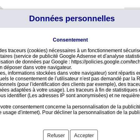
Profil
Données personnelles
Connexi
Panier
Votre p
Consentement
 des traceurs (cookies) nécessaires à un fonctionnement sécuri
s dont le siège social est à JEFFREYS BAY
taires (service de publicité Google Adsense et d'analyse statist
ec sa dénomination sociale, son adresse ou son numéro de
ilisation de données par Google : https://policies.google.com/tec
n déposer dans votre navigateur.
es, informations stockées dans votre navigateur) sont répartis e
uels le consentement de l'utilisateur n'est pas demandé par la R
ntèle sud-africaine, importe auprès d'un fournisseur sud-africain,
tionnels (pour l'identification des clients par exemple), des trac
idité et de la fiabilité de vos partenaires en Afrique du Sud.
nées adaptées à votre usage). Les traceurs à fin de statistique
us identifier (Les adresses IP sont anonymisées) et ne requièren
ute l'information nécessaire à cette évaluation notamment grâce
bilité, au calcul des délais de paiement constatés et au suivi
 votre consentement concerne la personnalisation de la publicit
ce qui concerne toutes les procédures de redressement ou de
usage d'internet). Pour décliner la personnalisation de la public
PTY)
UNITY THREE GROUP (PTY) LTD
Refuser
Accepter
FALCODOR 191 CC