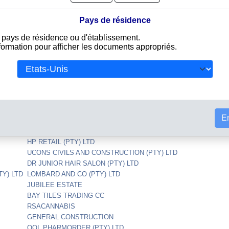
FIFTH WAVE COFFEE (PTY) LTD
PTY)
SCORPION RISK PROTECTION SERVICES CC
Pays de résidence
e pays de résidence ou d'établissement.
GLOBAL VILLAGE DEVELOPMENT (PTY) LTD
nformation pour afficher les documents appropriés.
ABERSALIE COMMUNITY ECONOMIC
EMPOWERMENT FOUNDATION 41
SONLIA SESTIEN CC
Y) LTD
ANTON OOSTHUIZEN
SOLAR TWO THOUSAND (PTY) LTD
CRYSTAL WEB (PTY) LTD
MANDISA KONA CONSTRUCTION CC
En
PURE DESIGN ARCHITECTS (PTY) LTD
REBEL MOUNTAIN (PTY) LTD
HP RETAIL (PTY) LTD
UCONS CIVILS AND CONSTRUCTION (PTY) LTD
DR JUNIOR HAIR SALON (PTY) LTD
Y) LTD
LOMBARD AND CO (PTY) LTD
JUBILEE ESTATE
BAY TILES TRADING CC
RSACANNABIS
GENERAL CONSTRUCTION
OOL PHARMORDER (PTY) LTD