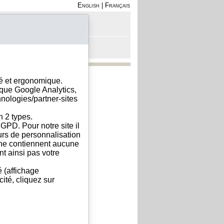
English
|
Français
on - Inscription
anier est vide
sé et ergonomique.
ique Google Analytics,
hnologies/partner-sites
n 2 types.
GPD. Pour notre site il
eurs de personnalisation
s ne contiennent aucune
t ainsi pas votre
é (affichage
ité, cliquez sur