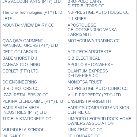
JAS ACCOUNTANTS (PTY) LTD
BRO-POLO DAIRY
DISTRIBUTORS CC
The One Technologies (PTY) LTD
NU-PRESTIGE AUTO HOUSE CC
JETS
J J SPIES
MOUNTAINVIEW DAIRY CC
APOSTOLIESE
GELOOFSENDING VANSA
HARRISMITH
QWA QWA GARMENT
MOTHODUWA TRADING CC
MANUFACTURERS (PTY) LTD
DEPT OF LABOUR
AFRITECH ARGITEKTE
BADENHORST D J
C B ELECTRICAL
CANVAS CLOTHING
APOLLO BETONWERKE
GERLET (PTY) LTD
QUANTUM EXPRESS
DELIVERIES CC
DC ENGINEERING
MONOTSA TRUST
B R D MOTORS CC
NU-PRESTIGE AUTO CLINIC CC
IZAZI RETAILERS 20 CC
V L P PROPERTY (PTY) LTD
PEKINA EIENDOMME (PTY) LTD
ENSLINS HARRISMITH
HARRISMITH METAL
HARRY'S COMPUTOR AND SIGN
INDUSTRIES (PTY) LTD
CENTRE CC
TUGELA STATIONERY CC
LIMPOPO LEOPARD ROCK HOME
OWNERS ASSOCIATION
VULINDLELA SCHOOL
LINK FENCING CC
WILSAK CC
JE LOMBARD CC