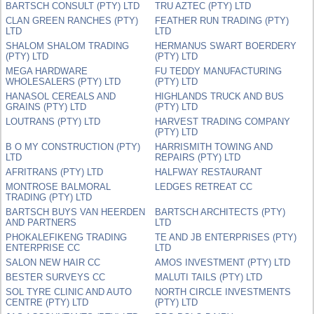
BARTSCH CONSULT (PTY) LTD
TRU AZTEC (PTY) LTD
CLAN GREEN RANCHES (PTY)
FEATHER RUN TRADING (PTY)
LTD
LTD
SHALOM SHALOM TRADING
HERMANUS SWART BOERDERY
(PTY) LTD
(PTY) LTD
MEGA HARDWARE
FU TEDDY MANUFACTURING
WHOLESALERS (PTY) LTD
(PTY) LTD
HANASOL CEREALS AND
HIGHLANDS TRUCK AND BUS
GRAINS (PTY) LTD
(PTY) LTD
LOUTRANS (PTY) LTD
HARVEST TRADING COMPANY
(PTY) LTD
B O MY CONSTRUCTION (PTY)
HARRISMITH TOWING AND
LTD
REPAIRS (PTY) LTD
AFRITRANS (PTY) LTD
HALFWAY RESTAURANT
MONTROSE BALMORAL
LEDGES RETREAT CC
TRADING (PTY) LTD
BARTSCH BUYS VAN HEERDEN
BARTSCH ARCHITECTS (PTY)
AND PARTNERS
LTD
PHOKALEFIKENG TRADING
TE AND JB ENTERPRISES (PTY)
ENTERPRISE CC
LTD
SALON NEW HAIR CC
AMOS INVESTMENT (PTY) LTD
BESTER SURVEYS CC
MALUTI TAILS (PTY) LTD
SOL TYRE CLINIC AND AUTO
NORTH CIRCLE INVESTMENTS
CENTRE (PTY) LTD
(PTY) LTD