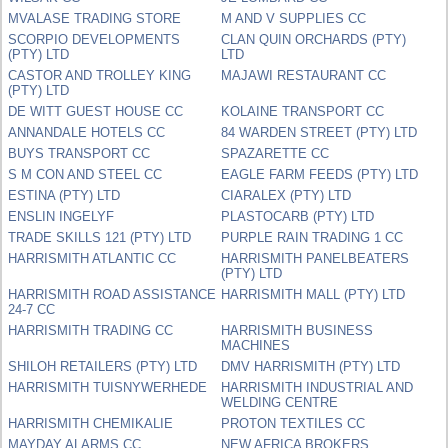
MVALASE TRADING STORE
M AND V SUPPLIES CC
SCORPIO DEVELOPMENTS
CLAN QUIN ORCHARDS (PTY)
(PTY) LTD
LTD
CASTOR AND TROLLEY KING
MAJAWI RESTAURANT CC
(PTY) LTD
DE WITT GUEST HOUSE CC
KOLAINE TRANSPORT CC
ANNANDALE HOTELS CC
84 WARDEN STREET (PTY) LTD
BUYS TRANSPORT CC
SPAZARETTE CC
S M CON AND STEEL CC
EAGLE FARM FEEDS (PTY) LTD
ESTINA (PTY) LTD
CIARALEX (PTY) LTD
ENSLIN INGELYF
PLASTOCARB (PTY) LTD
TRADE SKILLS 121 (PTY) LTD
PURPLE RAIN TRADING 1 CC
HARRISMITH ATLANTIC CC
HARRISMITH PANELBEATERS
(PTY) LTD
HARRISMITH ROAD ASSISTANCE
HARRISMITH MALL (PTY) LTD
24-7 CC
HARRISMITH TRADING CC
HARRISMITH BUSINESS
MACHINES
SHILOH RETAILERS (PTY) LTD
DMV HARRISMITH (PTY) LTD
HARRISMITH TUISNYWERHEDE
HARRISMITH INDUSTRIAL AND
WELDING CENTRE
HARRISMITH CHEMIKALIE
PROTON TEXTILES CC
MAYDAY ALARMS CC
NEW AFRICA BROKERS