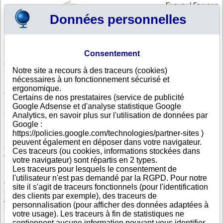
English
|
Français
Données personnelles
Profil
Panier
Consentement
Connexion - Inscription
Votre panier est vide
Notre site a recours à des traceurs (cookies)
Afrique du Sud
>
Toutes villes
nécessaires à un fonctionnement sécurisé et
Liste d'entreprises sud-africaines dont le siège social
ergonomique.
est à ERMELO
Certains de nos prestataires (service de publicité
Google Adsense et d'analyse statistique Google
Recherchez une entreprise sud-africaine avec sa dénomination sociale,
son adresse ou son numéro de registre sud-africain.
Analytics, en savoir plus sur l'utilisation de données par
Google :
https://policies.google.com/technologies/partner-sites )
Si votre entreprise exporte et vend à une clientèle sud-africaine, importe
peuvent également en déposer dans votre navigateur.
auprès d'un fournisseur sud-africain, il est indispensable de vous assurer
Ces traceurs (ou cookies, informations stockées dans
de la solidité et de la fiabilité de vos partenaires en Afrique du Sud.
votre navigateur) sont répartis en 2 types.
Les traceurs pour lesquels le consentement de
En Afrique, Info-clipper.com vous apporte toute l'information nécessaire à
l'utilisateur n'est pas demandé par la RGPD. Pour notre
cette évaluation notamment grâce au score de défaillance, au rating de
site il s'agit de traceurs fonctionnels (pour l'identification
solvabilité, au calcul des délais de paiement constatés et au suivi
des clients par exemple), des traceurs de
juridique des sociétés sud-africaines en ce qui concerne toutes les
personnalisation (pour afficher des données adaptées à
procédures de redressement ou de liquidation en Afrique du Sud.
votre usage). Les traceurs à fin de statistiques ne
contiennent aucune information pouvant vous identifier