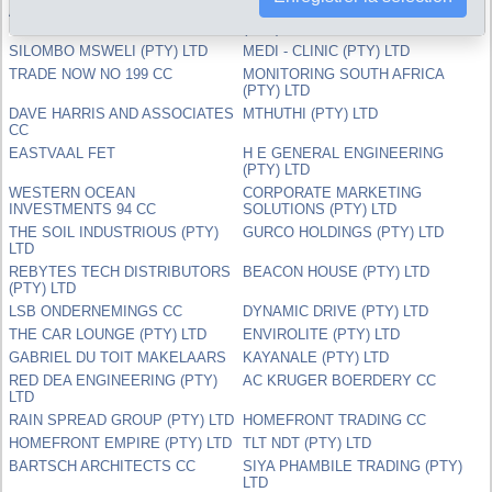
A L S DOZER HIRE RF (PTY) LTD
LA COURONNE INVESTMENTS
(PTY) LTD
SILOMBO MSWELI (PTY) LTD
MEDI - CLINIC (PTY) LTD
TRADE NOW NO 199 CC
MONITORING SOUTH AFRICA
(PTY) LTD
DAVE HARRIS AND ASSOCIATES
MTHUTHI (PTY) LTD
CC
EASTVAAL FET
H E GENERAL ENGINEERING
(PTY) LTD
WESTERN OCEAN
CORPORATE MARKETING
INVESTMENTS 94 CC
SOLUTIONS (PTY) LTD
THE SOIL INDUSTRIOUS (PTY)
GURCO HOLDINGS (PTY) LTD
LTD
REBYTES TECH DISTRIBUTORS
BEACON HOUSE (PTY) LTD
(PTY) LTD
LSB ONDERNEMINGS CC
DYNAMIC DRIVE (PTY) LTD
THE CAR LOUNGE (PTY) LTD
ENVIROLITE (PTY) LTD
GABRIEL DU TOIT MAKELAARS
KAYANALE (PTY) LTD
RED DEA ENGINEERING (PTY)
AC KRUGER BOERDERY CC
LTD
RAIN SPREAD GROUP (PTY) LTD
HOMEFRONT TRADING CC
HOMEFRONT EMPIRE (PTY) LTD
TLT NDT (PTY) LTD
BARTSCH ARCHITECTS CC
SIYA PHAMBILE TRADING (PTY)
LTD