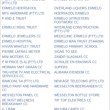
(PTY) LTD
ERMELO HOERSKOOL
OVERLAND LIQUORS ERMELO
MFS HARDWARE (PTY) LTD
HOERSKOOL ERMELO
P AND E TRUST
ERMELO UITRUSTERS
FOOTWORX CC
ERMELO INSIG TRUST
INTERLAND CONSTRUCTION
(PTY) LTD
ERMELO JEWELLERS CC
MEDICLINIC ERMELO (PTY) LTD
ERMELO HOSPITAL
ERMELO MAN TRUST (IT444304)
VIVIAN WHATLEY TRUST
ERMELO PRIMARY SCHOOL
PIERRE LAFRAS MEYER
SIGNS TO SEE
MINI MOTORS CC
ZANDO SLAGHUIS CC
P M PRICE (S A) (PTY) LTD
SCHULZE EN ERASMUS CC
HERMAN SMIT GRAAN CC
SUPERS
TRU-VIEW TV AND ELECTRICAL
ALIBAMA EIENDOM CC
SERVICES CC
RAMCOAL SA (PTY) LTD
NEW AGE TELECOMS (PTY) LTD
DIRLO PAINT AND HARDWARE
WESSELTON BEERGARDEN CC
CC
WESSELTON PANEL CC
WESSELTON BOTTLE STORE
DE RUST WELLNESS
TIP TOP ELEKTRIES CC
BREAKAWAY CC
G J BAM
MAJUBA CANDY CC