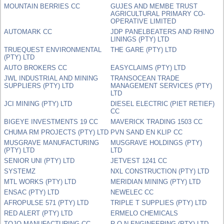
MOUNTAIN BERRIES CC
GUJES AND MEMBE TRUST
AGRICULTURAL PRIMARY CO-
OPERATIVE LIMITED
AUTOMARK CC
JDP PANELBEATERS AND RHINO
LININGS (PTY) LTD
TRUEQUEST ENVIRONMENTAL
THE GARE (PTY) LTD
(PTY) LTD
AUTO BROKERS CC
EASYCLAIMS (PTY) LTD
JWL INDUSTRIAL AND MINING
TRANSOCEAN TRADE
SUPPLIERS (PTY) LTD
MANAGEMENT SERVICES (PTY)
LTD
JCI MINING (PTY) LTD
DIESEL ELECTRIC (PIET RETIEF)
CC
BIGEYE INVESTMENTS 19 CC
MAVERICK TRADING 1503 CC
CHUMA RM PROJECTS (PTY) LTD
PVN SAND EN KLIP CC
MUSGRAVE MANUFACTURING
MUSGRAVE HOLDINGS (PTY)
(PTY) LTD
LTD
SENIOR UNI (PTY) LTD
JETVEST 1241 CC
SYSTEMZ
NXL CONSTRUCTION (PTY) LTD
MTL WORKS (PTY) LTD
MERIDIAN MINING (PTY) LTD
ENSAC (PTY) LTD
NEWELEC CC
AFROPULSE 571 (PTY) LTD
TRIPLE T SUPPLIES (PTY) LTD
RED ALERT (PTY) LTD
ERMELO CHEMICALS
TOJO MANUFACTURING CC
R O N ENGINEERING (PTY) LTD