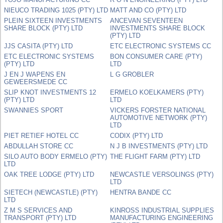
NIEUCO TRADING 1025 (PTY) LTD
MATT AND CO (PTY) LTD
PLEIN SIXTEEN INVESTMENTS
ANCEVAN SEVENTEEN
SHARE BLOCK (PTY) LTD
INVESTMENTS SHARE BLOCK
(PTY) LTD
JJS CASITA (PTY) LTD
ETC ELECTRONIC SYSTEMS CC
ETC ELECTRONIC SYSTEMS
BON CONSUMER CARE (PTY)
(PTY) LTD
LTD
J EN J WAPENS EN
L G GROBLER
GEWEERSMEDE CC
SLIP KNOT INVESTMENTS 12
ERMELO KOELKAMERS (PTY)
(PTY) LTD
LTD
SWANNIES SPORT
VICKERS FORSTER NATIONAL
AUTOMOTIVE NETWORK (PTY)
LTD
PIET RETIEF HOTEL CC
CODIX (PTY) LTD
ABDULLAH STORE CC
N J B INVESTMENTS (PTY) LTD
SILO AUTO BODY ERMELO (PTY)
THE FLIGHT FARM (PTY) LTD
LTD
OAK TREE LODGE (PTY) LTD
NEWCASTLE VERSOLINGS (PTY)
LTD
SIETECH (NEWCASTLE) (PTY)
HENTRA BANDE CC
LTD
Z M S SERVICES AND
KINROSS INDUSTRIAL SUPPLIES
TRANSPORT (PTY) LTD
MANUFACTURING ENGINEERING