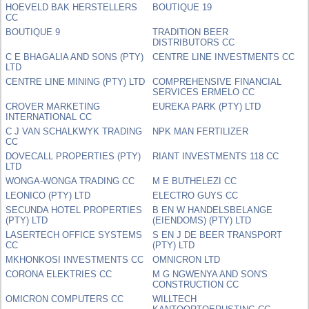
HOEVELD BAK HERSTELLERS
BOUTIQUE 19
CC
BOUTIQUE 9
TRADITION BEER
DISTRIBUTORS CC
C E BHAGALIA AND SONS (PTY)
CENTRE LINE INVESTMENTS CC
LTD
CENTRE LINE MINING (PTY) LTD
COMPREHENSIVE FINANCIAL
SERVICES ERMELO CC
CROVER MARKETING
EUREKA PARK (PTY) LTD
INTERNATIONAL CC
C J VAN SCHALKWYK TRADING
NPK MAN FERTILIZER
CC
DOVECALL PROPERTIES (PTY)
RIANT INVESTMENTS 118 CC
LTD
WONGA-WONGA TRADING CC
M E BUTHELEZI CC
LEONICO (PTY) LTD
ELECTRO GUYS CC
SECUNDA HOTEL PROPERTIES
B EN W HANDELSBELANGE
(PTY) LTD
(EIENDOMS) (PTY) LTD
LASERTECH OFFICE SYSTEMS
S EN J DE BEER TRANSPORT
CC
(PTY) LTD
MKHONKOSI INVESTMENTS CC
OMNICRON LTD
CORONA ELEKTRIES CC
M G NGWENYA AND SON'S
CONSTRUCTION CC
OMICRON COMPUTERS CC
WILLTECH