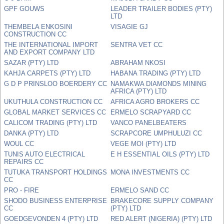
GPF GOUWS
LEADER TRAILER BODIES (PTY)
LTD
THEMBELA ENKOSINI
VISAGIE GJ
CONSTRUCTION CC
THE INTERNATIONAL IMPORT
SENTRA VET CC
AND EXPORT COMPANY LTD
SAZAR (PTY) LTD
ABRAHAM NKOSI
KAHJA CARPETS (PTY) LTD
HABANA TRADING (PTY) LTD
G D P PRINSLOO BOERDERY CC
NAMAKWA DIAMONDS MINING
AFRICA (PTY) LTD
UKUTHULA CONSTRUCTION CC
AFRICA AGRO BROKERS CC
GLOBAL MARKET SERVICES CC
ERMELO SCRAPYARD CC
CALICOM TRADING (PTY) LTD
VANCO PANELBEATERS
DANKA (PTY) LTD
SCRAPCORE UMPHULUZI CC
WOUL CC
VEGE MOI (PTY) LTD
TUNIS AUTO ELECTRICAL
E H ESSENTIAL OILS (PTY) LTD
REPAIRS CC
TUTUKA TRANSPORT HOLDINGS
MONA INVESTMENTS CC
CC
PRO - FIRE
ERMELO SAND CC
SHODO BUSINESS ENTERPRISE
BRAKECORE SUPPLY COMPANY
CC
(PTY) LTD
GOEDGEVONDEN 4 (PTY) LTD
RED ALERT (NIGERIA) (PTY) LTD