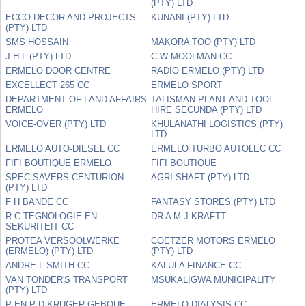
(PTY) LTD
ECCO DECOR AND PROJECTS
KUNANI (PTY) LTD
(PTY) LTD
SMS HOSSAIN
MAKORA TOO (PTY) LTD
J H L (PTY) LTD
C W MOOLMAN CC
ERMELO DOOR CENTRE
RADIO ERMELO (PTY) LTD
EXCELLECT 265 CC
ERMELO SPORT
DEPARTMENT OF LAND AFFAIRS
TALISMAN PLANT AND TOOL
ERMELO
HIRE SECUNDA (PTY) LTD
VOICE-OVER (PTY) LTD
KHULANATHI LOGISTICS (PTY)
LTD
ERMELO AUTO-DIESEL CC
ERMELO TURBO AUTOLEC CC
FIFI BOUTIQUE ERMELO
FIFI BOUTIQUE
SPEC-SAVERS CENTURION
AGRI SHAFT (PTY) LTD
(PTY) LTD
F H BANDE CC
FANTASY STORES (PTY) LTD
R C TEGNOLOGIE EN
DR A M J KRAFTT
SEKURITEIT CC
PROTEA VERSOOLWERKE
COETZER MOTORS ERMELO
(ERMELO) (PTY) LTD
(PTY) LTD
ANDRE L SMITH CC
KALULA FINANCE CC
VAN TONDER'S TRANSPORT
MSUKALIGWA MUNICIPALITY
(PTY) LTD
P EN P D KRUGER GEBOUE
ERMELO DIALYSIS CC