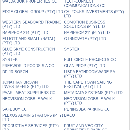
WALDA BOK PROPERTIES CC
TECH-CONNECT
COMMUNICATIONS CC
EDGE GLOBAL GROUP (PTY) LTD
CALFOUKS INVESTMENTS (PTY)
LTD
WESTERN SEABOARD TRADING
COMOTION BUSINESS
(PTY) LTD
SOLUTIONS (PTY) LTD
RAPIPROP 214 (PTY) LTD
RAPIPROP 211 (PTY) LTD
ELLIOTT AND SMALL (NATAL)
G INNOVATE (PTY) LTD
(PTY) LTD
BLUE SKYE CONSTRUCTION
SYSTEX
(PTY) LTD
SYSTEK
FULL CIRCLE PROJECTS CC
FREEWORLD FOODS S A CC
GLAN PROP (PTY) LTD
DR JR BOSCH
LIBRA BATHROOMWARE SA
(PTY) LTD
JONATHAN BROWN
THE CAPE TOWN SAILING
INVESTMENTS (PTY) LTD
FESTIVAL (PTY) LTD
PAARL MEAT SUPPLIERS CC
METADATA SYSTEMS (PTY) LTD
NEOVISION COBBLE WALK
NEO-VISION COBBLE WALK
(PTY) LTD
SAFEBUY CC
PENINSULA PARKING CC
PLEXUS ADMINISTRATORS (PTY)
BACO
LTD
PRODUCTIVE SERVICES (PTY)
FRUIT AND VEG CITY