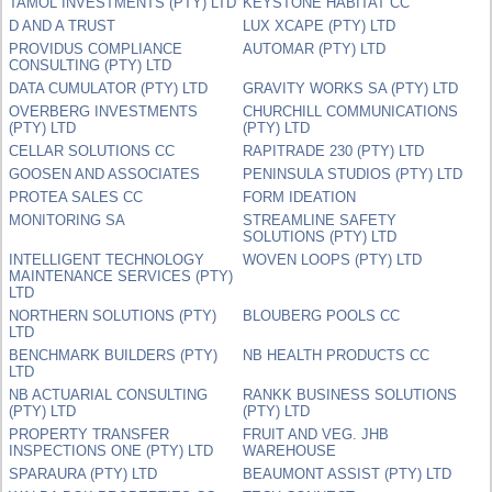
TAMOL INVESTMENTS (PTY) LTD
KEYSTONE HABITAT CC
D AND A TRUST
LUX XCAPE (PTY) LTD
PROVIDUS COMPLIANCE
AUTOMAR (PTY) LTD
CONSULTING (PTY) LTD
DATA CUMULATOR (PTY) LTD
GRAVITY WORKS SA (PTY) LTD
OVERBERG INVESTMENTS
CHURCHILL COMMUNICATIONS
(PTY) LTD
(PTY) LTD
CELLAR SOLUTIONS CC
RAPITRADE 230 (PTY) LTD
GOOSEN AND ASSOCIATES
PENINSULA STUDIOS (PTY) LTD
PROTEA SALES CC
FORM IDEATION
MONITORING SA
STREAMLINE SAFETY
SOLUTIONS (PTY) LTD
INTELLIGENT TECHNOLOGY
WOVEN LOOPS (PTY) LTD
MAINTENANCE SERVICES (PTY)
LTD
NORTHERN SOLUTIONS (PTY)
BLOUBERG POOLS CC
LTD
BENCHMARK BUILDERS (PTY)
NB HEALTH PRODUCTS CC
LTD
NB ACTUARIAL CONSULTING
RANKK BUSINESS SOLUTIONS
(PTY) LTD
(PTY) LTD
PROPERTY TRANSFER
FRUIT AND VEG. JHB
INSPECTIONS ONE (PTY) LTD
WAREHOUSE
SPARAURA (PTY) LTD
BEAUMONT ASSIST (PTY) LTD