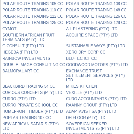
POLAR ROUTE TRADING 105 CC
POLAR ROUTE TRADING 108 CC
POLAR ROUTE TRADING 110 CC
POLAR ROUTE TRADING 148 CC
POLAR ROUTE TRADING 122 CC
POLAR ROUTE TRADING 126 CC
POLAR ROUTE TRADING 125 CC
POLAR ROUTE TRADING 128 CC
CYMOT
A L PLASTERING (PTY) LTD
SOUTHERN AFRICAN FRUIT
ACQUIRE SPACE (PTY) LTD
TERMINALS (PTY) LTD
G CONSULT (PTY) LTD
SUSTAINABLE WAYS (PTY) LTD
HEGEBA (PTY) LTD
XERO DRY CORP CC
RAINBOW INVESTMENTS
BLU-TEC ICT CC
DOUBLE IMAGE CONSULTING CC
GOODWOOD MOTORS (PTY) LTD
BALMORAL ART CC
EXCHANGE TRUST
SETTLEMENT SERVICES (PTY)
LTD
BLACKBIRD TRADING 54 CC
MIKES KITCHEN
CURIOUS CONCEPTS (PTY) LTD
VEXILLE (PTY) LTD
CURRO (PTY) LTD
CURO ACCOUNTANTS (PTY) LTD
CURRO PRIVATE SCHOOL CC
RAANNY GROUP (PTY) LTD
HOMEFRONT TIMBER (PTY) LTD
ADAPTAVIST SA (PTY) LTD
POPLAR TRADING 107 CC
DH FLOOR (PTY) LTD
NEW AFRICAN SAFARIS (PTY)
SOVEREIGN SEEKER
LTD
INVESTMENTS 75 (PTY) LTD