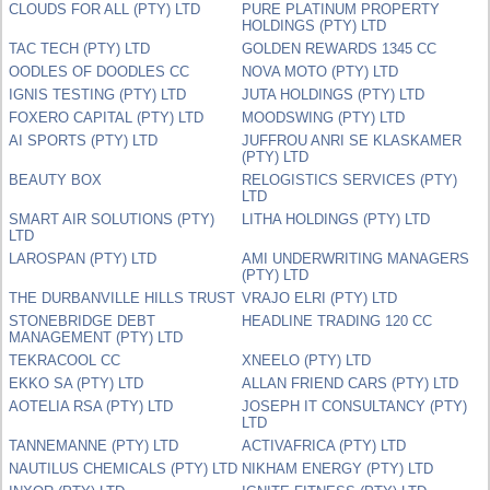
CLOUDS FOR ALL (PTY) LTD
PURE PLATINUM PROPERTY
HOLDINGS (PTY) LTD
TAC TECH (PTY) LTD
GOLDEN REWARDS 1345 CC
OODLES OF DOODLES CC
NOVA MOTO (PTY) LTD
IGNIS TESTING (PTY) LTD
JUTA HOLDINGS (PTY) LTD
FOXERO CAPITAL (PTY) LTD
MOODSWING (PTY) LTD
AI SPORTS (PTY) LTD
JUFFROU ANRI SE KLASKAMER
(PTY) LTD
BEAUTY BOX
RELOGISTICS SERVICES (PTY)
LTD
SMART AIR SOLUTIONS (PTY)
LITHA HOLDINGS (PTY) LTD
LTD
LAROSPAN (PTY) LTD
AMI UNDERWRITING MANAGERS
(PTY) LTD
THE DURBANVILLE HILLS TRUST
VRAJO ELRI (PTY) LTD
STONEBRIDGE DEBT
HEADLINE TRADING 120 CC
MANAGEMENT (PTY) LTD
TEKRACOOL CC
XNEELO (PTY) LTD
EKKO SA (PTY) LTD
ALLAN FRIEND CARS (PTY) LTD
AOTELIA RSA (PTY) LTD
JOSEPH IT CONSULTANCY (PTY)
LTD
TANNEMANNE (PTY) LTD
ACTIVAFRICA (PTY) LTD
NAUTILUS CHEMICALS (PTY) LTD
NIKHAM ENERGY (PTY) LTD