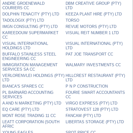
ANDRE GROENEWALD
DBM CREATIVE GROUP (PTY)
COURIERS CC
LTD
DOLPHIN TENACITY (PTY) LTD
KEEZA PLANT HIRE (PTY) LTD
TADOLOGIX (PTY) LTD
TORSO
IMGN CONSULTING (PTY) LTD
REVUE MOTORS (PTY) LTD
KAREEDOUW SUPERMARKET
VISUAL REIT NUMBER 1 LTD
CC
VISUAL INTERNATIONAL
VISUAL INTERNATIONAL (PTY)
HOLDINGS LTD
LTD
BUFFALO STAINLESS STEEL
PAT JOE TRANSPORT CC
ENGINEERING CC
IMMIGRATION MANAGEMENT
WALMARY INVESTMENTS CC
SERVICES SA CC
VERLORENVLEI HOLDINGS (PTY)
HILLCREST RESTAURANT (PTY)
LTD
LTD
BIANCA'S SPARES CC
P N P CONSTRUCTION
PL BARNARD ACCOUNTING
FOURIE SWART ACCOUNTANTS
SERVICES
CC
A AND N MARKETING (PTY) LTD
VIRGO EXPRESS (PTY) LTD
EQ CARE (PTY) LTD
STRATOVEST 128 (PTY) LTD
MONT ROSE TRADING 11 CC
FANCAM (PTY) LTD
LEATT CORPORATION (SOUTH
LIBERTAS STORAGE (PTY) LTD
AFRIC
YOUNG EAGLES
SPOT PRICE CC