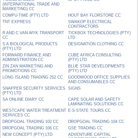
(INTERNATIONAL TRADE AND
MARKETING) CC
COMPU-TIME (PTY) LTD
HOUT BAY FLORSTORE CC
TNT EXPRESS
SWAKOP ELECTRICAL
CONTRACTORS
R AND C VAN WYK TRANSPORT
TICKBOX TECHNOLOGIES (PTY)
CC
LTD
S A BIOLOGICAL PRODUCTS
DESIGNATION CLOTHING CC
(PTY) LTD
FORWARD FINANCE AND
CUBE AFRICA CONSULTING
ADMINISTRATION CC
(PTY) LTD
ZIN ZAN MARKETING AND
BLUE STAR DEVELOPMENTS
PROMOTIONS CC
(PTY) LTD
LONG ISLAND TRADING 252 CC
GOODWOOD OFFICE SUPPLIES
AND CONSUMABLES CC
SNAPPER SECURITY SERVICES
SIGNS
(PTY) LTD
SA ONLINE DIARY CC
CAPE SOLAR AND SAFETY
LAMINATING SOLUTIONS CC
WESTCAPE WATER TREATMENT
E-S-STATE TOURS CC
SERVICES CC
DROPGOAL TRADING 102 CC
DROPGOAL TRADING 104 CC
DROPGOAL TRADING 106 CC
GSE TRADING CC
NEW CONCEPT (PTY) LTD
ADVENTURE CAPITAL