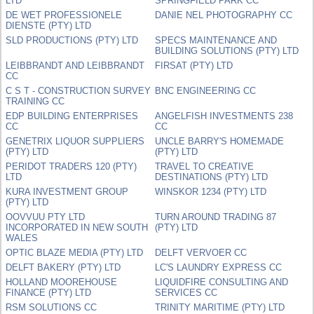
LTD
SPRINGFIELD PARK CC
DE WET PROFESSIONELE
DANIE NEL PHOTOGRAPHY CC
DIENSTE (PTY) LTD
SLD PRODUCTIONS (PTY) LTD
SPECS MAINTENANCE AND
BUILDING SOLUTIONS (PTY) LTD
LEIBBRANDT AND LEIBBRANDT
FIRSAT (PTY) LTD
CC
C S T - CONSTRUCTION SURVEY
BNC ENGINEERING CC
TRAINING CC
EDP BUILDING ENTERPRISES
ANGELFISH INVESTMENTS 238
CC
CC
GENETRIX LIQUOR SUPPLIERS
UNCLE BARRY'S HOMEMADE
(PTY) LTD
(PTY) LTD
PERIDOT TRADERS 120 (PTY)
TRAVEL TO CREATIVE
LTD
DESTINATIONS (PTY) LTD
KURA INVESTMENT GROUP
WINSKOR 1234 (PTY) LTD
(PTY) LTD
OOVVUU PTY LTD
TURN AROUND TRADING 87
INCORPORATED IN NEW SOUTH
(PTY) LTD
WALES
OPTIC BLAZE MEDIA (PTY) LTD
DELFT VERVOER CC
DELFT BAKERY (PTY) LTD
LC'S LAUNDRY EXPRESS CC
HOLLAND MOOREHOUSE
LIQUIDFIRE CONSULTING AND
FINANCE (PTY) LTD
SERVICES CC
RSM SOLUTIONS CC
TRINITY MARITIME (PTY) LTD