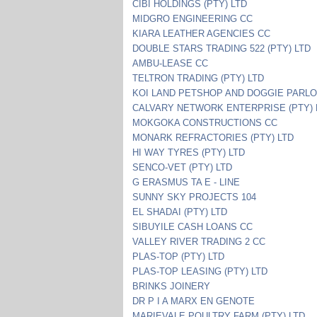
CIBI HOLDINGS (PTY) LTD
MIDGRO ENGINEERING CC
KIARA LEATHER AGENCIES CC
DOUBLE STARS TRADING 522 (PTY) LTD
AMBU-LEASE CC
TELTRON TRADING (PTY) LTD
KOI LAND PETSHOP AND DOGGIE PARL
CALVARY NETWORK ENTERPRISE (PTY) 
MOKGOKA CONSTRUCTIONS CC
MONARK REFRACTORIES (PTY) LTD
HI WAY TYRES (PTY) LTD
SENCO-VET (PTY) LTD
G ERASMUS TA E - LINE
SUNNY SKY PROJECTS 104
EL SHADAI (PTY) LTD
SIBUYILE CASH LOANS CC
VALLEY RIVER TRADING 2 CC
PLAS-TOP (PTY) LTD
PLAS-TOP LEASING (PTY) LTD
BRINKS JOINERY
DR P I A MARX EN GENOTE
MARIEVALE POULTRY FARM (PTY) LTD