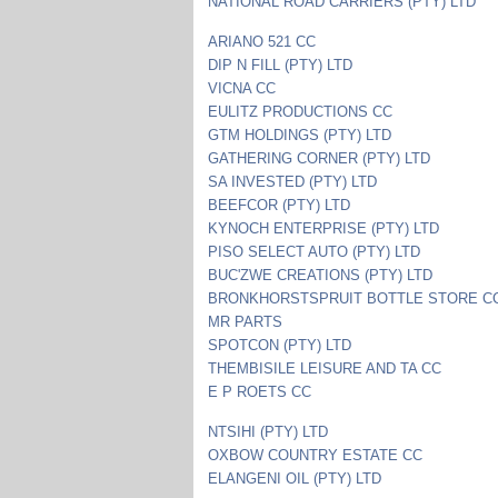
NATIONAL ROAD CARRIERS (PTY) LTD
ARIANO 521 CC
DIP N FILL (PTY) LTD
VICNA CC
EULITZ PRODUCTIONS CC
GTM HOLDINGS (PTY) LTD
GATHERING CORNER (PTY) LTD
SA INVESTED (PTY) LTD
BEEFCOR (PTY) LTD
KYNOCH ENTERPRISE (PTY) LTD
PISO SELECT AUTO (PTY) LTD
BUC'ZWE CREATIONS (PTY) LTD
BRONKHORSTSPRUIT BOTTLE STORE C
MR PARTS
SPOTCON (PTY) LTD
THEMBISILE LEISURE AND TA CC
E P ROETS CC
NTSIHI (PTY) LTD
OXBOW COUNTRY ESTATE CC
ELANGENI OIL (PTY) LTD