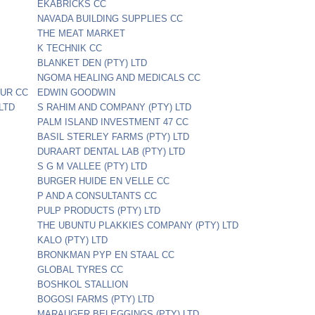
EKABRICKS CC
NAVADA BUILDING SUPPLIES CC
THE MEAT MARKET
K TECHNIK CC
BLANKET DEN (PTY) LTD
NGOMA HEALING AND MEDICALS CC
OUR CC
EDWIN GOODWIN
LTD
S RAHIM AND COMPANY (PTY) LTD
PALM ISLAND INVESTMENT 47 CC
BASIL STERLEY FARMS (PTY) LTD
DURAART DENTAL LAB (PTY) LTD
S G M VALLEE (PTY) LTD
BURGER HUIDE EN VELLE CC
P AND A CONSULTANTS CC
PULP PRODUCTS (PTY) LTD
THE UBUNTU PLAKKIES COMPANY (PTY) LTD
KALO (PTY) LTD
BRONKMAN PYP EN STAAL CC
GLOBAL TYRES CC
BOSHKOL STALLION
BOGOSI FARMS (PTY) LTD
MARAUGER BELEGGINGS (PTY) LTD