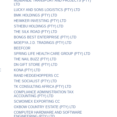
MDIBANDE TRANSPORT AND PROJECTS (PTY)
LTD
LUCKY AND SONS LOGISTICS (PTY) LTD
BMK HOLDINGS (PTY) LTD
HEIMKER INVESTING (PTY) LTD
STHEBU HOLDINGS (PTY) LTD
THE SILK ROAD (PTY) LTD
BONGS BEST ENTERPRISE (PTY) LTD
MOEPYA.J.D. TRADINGS (PTY) LTD
BEEFCOR
SPRING LIFE HEALTH CARE GROUP (PTY) LTD
THE NAIL BUZZ (PTY) LTD
DN GIFT STORE (PTY) LTD
C
KONA (PTY) LTD
RAND HEDGEHOPPERS CC
THE SOCIALIST (PTY) LTD
TK CONSULTING AFRICA (PTY) LTD
COMPLIANCE ADMINISTRATION TAX
ACCOUNTING (PTY) LTD
SCWOIMEX EXPORTING CC
OXBOW COUNTRY ESTATE (PTY) LTD
COMPUTER HARDWARE AND SOFTWARE
ENGINEERING (PTY) LTD