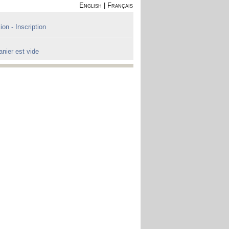
English
|
Français
on - Inscription
anier est vide