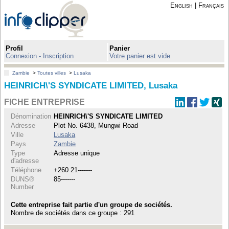
English
|
Français
Profil
Panier
Connexion - Inscription
Votre panier est vide
Zambie
>
Toutes villes
>
Lusaka
HEINRICH\'S SYNDICATE LIMITED, Lusaka
FICHE ENTREPRISE
Dénomination
HEINRICH\'S SYNDICATE LIMITED
Adresse
Plot No. 6438, Mungwi Road
Ville
Lusaka
Pays
Zambie
Type
Adresse unique
d'adresse
Téléphone
+260 21-------
DUNS®
85-------
Number
Cette entreprise fait partie d'un groupe de sociétés.
Nombre de sociétés dans ce groupe : 291