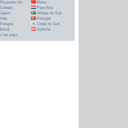
Royaume-Uni
Maroc
Canada
Pays-Bas
Japon
Afrique du Sud
Inde
Portugal
Pologne
Corée du Sud
Brésil
Autriche
s les pays