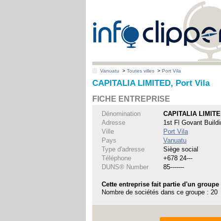
Vanuatu
>
Toutes villes
>
Port Vila
CAPITALIA LIMITED, Port Vila
FICHE ENTREPRISE
Dénomination
CAPITALIA LIMIT
Adresse
1st Fl Govant Buil
Ville
Port Vila
Pays
Vanuatu
Type d'adresse
Siège social
Téléphone
+678 24---
DUNS® Number
85-------
Cette entreprise fait partie d'un groupe
Nombre de sociétés dans ce groupe : 20