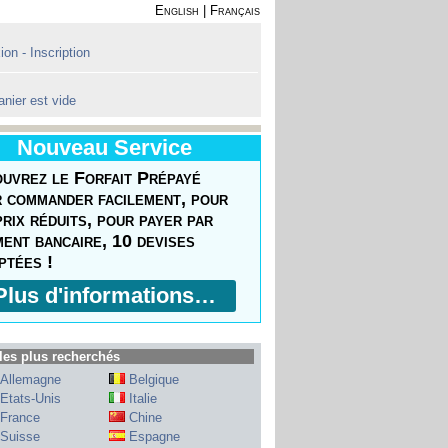
English
|
Français
on - Inscription
anier est vide
Nouveau Service
uvrez le Forfait Prépayé
 commander facilement, pour
prix réduits, pour payer par
ment bancaire, 10 devises
ptées !
Plus d'informations…
les plus recherchés
Allemagne
Belgique
Etats-Unis
Italie
France
Chine
Suisse
Espagne