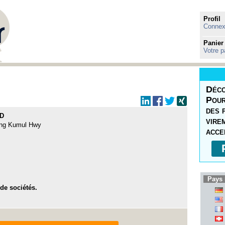
Profil
Connexi
Panier
Votre p
Déco
Pour
des 
ED
vire
ding Kumul Hwy
acce
Pays 
 de sociétés.