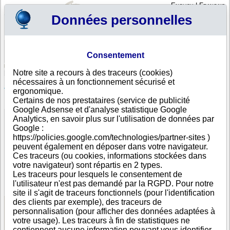
English
|
Français
Données personnelles
Profil
Panier
Consentement
Connexion - Inscription
Votre panier est vide
Notre site a recours à des traceurs (cookies)
Swaziland
>
Toutes villes
>
SWAZILAND
nécessaires à un fonctionnement sécurisé et
ZULWINI HOLDINGS (PTY) LTD, SWAZILAND
ergonomique.
Certains de nos prestataires (service de publicité
FICHE ENTREPRISE
Google Adsense et d'analyse statistique Google
Dénomination
ZULWINI HOLDINGS (PTY) LTD
Analytics, en savoir plus sur l'utilisation de données par
Adresse
PLOT 3, HOUSE 1, NYONYANE ROAD
Google :
Ville
SWAZILAND
- H106
https://policies.google.com/technologies/partner-sites )
Pays
Swaziland
peuvent également en déposer dans votre navigateur.
Type
Adresse unique
Ces traceurs (ou cookies, informations stockées dans
d'adresse
votre navigateur) sont répartis en 2 types.
Téléphone
+268 24------
Les traceurs pour lesquels le consentement de
DUNS®
65-------
l'utilisateur n'est pas demandé par la RGPD. Pour notre
Number
site il s'agit de traceurs fonctionnels (pour l'identification
des clients par exemple), des traceurs de
personnalisation (pour afficher des données adaptées à
Voir les informations disponibles
votre usage). Les traceurs à fin de statistiques ne
contiennent aucune information pouvant vous identifier