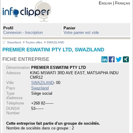
English
|
Français
Profil
Panier
Connexion - Inscription
Votre panier est vide
Swaziland
>
Toutes villes
>
SWAZILAND
PREMIER ESWATINI PTY LTD, SWAZILAND
FICHE ENTREPRISE
Dénomination
PREMIER ESWATINI PTY LTD
Adresse
KING MSWATI 3RD AVE EAST, MATSAPHA INDU
CMR12
Ville
SWAZILAND
- 00
Pays
Swaziland
Type
Siège social
d'adresse
Téléphone
+268 82-------
DUNS®
53-------
Number
Cette entreprise fait partie d'un groupe de sociétés.
Nombre de sociétés dans ce groupe : 2