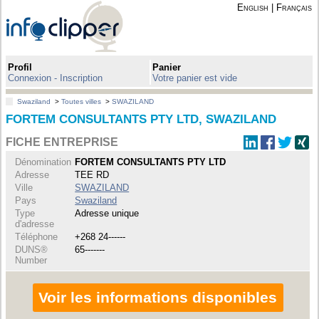
English
|
Français
Profil
Panier
Connexion - Inscription
Votre panier est vide
Swaziland
>
Toutes villes
>
SWAZILAND
FORTEM CONSULTANTS PTY LTD, SWAZILAND
FICHE ENTREPRISE
Dénomination
FORTEM CONSULTANTS PTY LTD
Adresse
TEE RD
Ville
SWAZILAND
Pays
Swaziland
Type
Adresse unique
d'adresse
Téléphone
+268 24------
DUNS®
65-------
Number
Voir les informations disponibles