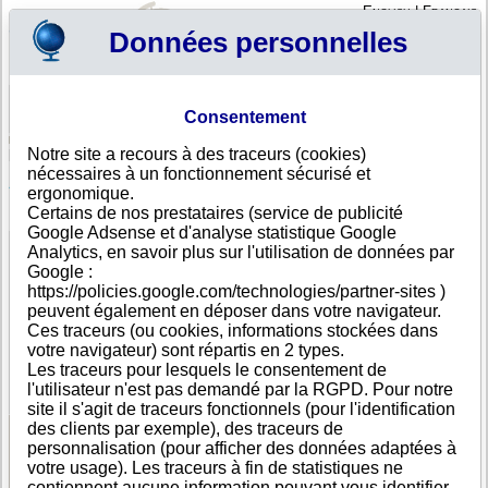
English
|
Français
Données personnelles
Profil
Panier
Consentement
Connexion - Inscription
Votre panier est vide
Notre site a recours à des traceurs (cookies)
Swaziland
>
Toutes villes
>
SWAZILAND
nécessaires à un fonctionnement sécurisé et
ALPHA TEAM INVESTMENTS PTY LTD, SWAZILAND
ergonomique.
Certains de nos prestataires (service de publicité
FICHE ENTREPRISE
Google Adsense et d'analyse statistique Google
Dénomination
ALPHA TEAM INVESTMENTS PTY LTD
Analytics, en savoir plus sur l'utilisation de données par
Adresse
KING SOBHUZA SWAZILAND
Google :
Ville
SWAZILAND
- 0200
https://policies.google.com/technologies/partner-sites )
Pays
Swaziland
peuvent également en déposer dans votre navigateur.
Type
Adresse unique
Ces traceurs (ou cookies, informations stockées dans
d'adresse
votre navigateur) sont répartis en 2 types.
Téléphone
+268 76------
Les traceurs pour lesquels le consentement de
DUNS®
53-------
l'utilisateur n'est pas demandé par la RGPD. Pour notre
Number
site il s'agit de traceurs fonctionnels (pour l'identification
des clients par exemple), des traceurs de
personnalisation (pour afficher des données adaptées à
Voir les informations disponibles
votre usage). Les traceurs à fin de statistiques ne
contiennent aucune information pouvant vous identifier