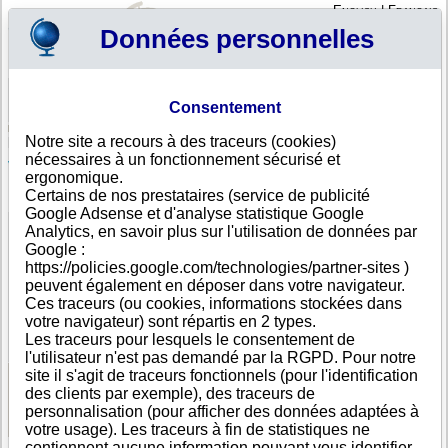
English
|
Français
Données personnelles
Profil
Panier
Consentement
Connexion - Inscription
Votre panier est vide
Notre site a recours à des traceurs (cookies)
Slovénie
>
Toutes villes
>
Poljane nad Skofjo Loko
nécessaires à un fonctionnement sécurisé et
Vektor bike d.o.o., Poljane nad Skofjo Loko
ergonomique.
Certains de nos prestataires (service de publicité
FICHE ENTREPRISE
Google Adsense et d'analyse statistique Google
Dénomination
Vektor bike d.o.o.
Analytics, en savoir plus sur l'utilisation de données par
Adresse
Poljane nad Skofjo Loko 37
Google :
Ville
Poljane nad Skofjo Loko
- 4223
https://policies.google.com/technologies/partner-sites )
Pays
Slovénie
peuvent également en déposer dans votre navigateur.
Type
Adresse unique
Ces traceurs (ou cookies, informations stockées dans
d'adresse
votre navigateur) sont répartis en 2 types.
DUNS®
57-------
Les traceurs pour lesquels le consentement de
Number
l'utilisateur n'est pas demandé par la RGPD. Pour notre
site il s'agit de traceurs fonctionnels (pour l'identification
des clients par exemple), des traceurs de
Voir les informations disponibles
personnalisation (pour afficher des données adaptées à
votre usage). Les traceurs à fin de statistiques ne
contiennent aucune information pouvant vous identifier