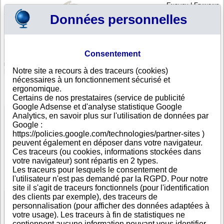
English
|
Français
Données personnelles
Profil
Panier
Consentement
Connexion - Inscription
Votre panier est vide
Notre site a recours à des traceurs (cookies)
Slovénie
>
Toutes villes
>
Krsko
nécessaires à un fonctionnement sécurisé et
MESTNA OBCINA KRSKO, Krsko
ergonomique.
Certains de nos prestataires (service de publicité
FICHE ENTREPRISE
Google Adsense et d'analyse statistique Google
Dénomination
MESTNA OBCINA KRSKO
Analytics, en savoir plus sur l'utilisation de données par
Adresse
Cesta krskih zrtev 14
Google :
Ville
Krsko
- 8270
https://policies.google.com/technologies/partner-sites )
Pays
Slovénie
peuvent également en déposer dans votre navigateur.
Type
Siège social
Ces traceurs (ou cookies, informations stockées dans
d'adresse
votre navigateur) sont répartis en 2 types.
Téléphone
+386 74------
Les traceurs pour lesquels le consentement de
DUNS®
36-------
l'utilisateur n'est pas demandé par la RGPD. Pour notre
Number
site il s'agit de traceurs fonctionnels (pour l'identification
des clients par exemple), des traceurs de
personnalisation (pour afficher des données adaptées à
Voir les informations disponibles
votre usage). Les traceurs à fin de statistiques ne
contiennent aucune information pouvant vous identifier