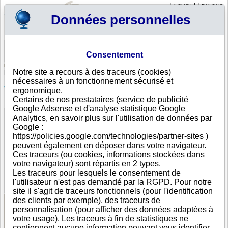
English
|
Français
Données personnelles
Profil
Panier
Consentement
Connexion - Inscription
Votre panier est vide
Notre site a recours à des traceurs (cookies)
Slovénie
>
Toutes villes
>
Maribor
nécessaires à un fonctionnement sécurisé et
JAB PRODAJA, d.o.o., Maribor
ergonomique.
Certains de nos prestataires (service de publicité
FICHE ENTREPRISE
Google Adsense et d'analyse statistique Google
Dénomination
JAB PRODAJA, d.o.o.
Analytics, en savoir plus sur l'utilisation de données par
Adresse
Ob Dravi 6
Google :
Ville
Maribor
- 2000
https://policies.google.com/technologies/partner-sites )
Pays
Slovénie
peuvent également en déposer dans votre navigateur.
Type
Adresse unique
Ces traceurs (ou cookies, informations stockées dans
d'adresse
votre navigateur) sont répartis en 2 types.
Téléphone
+386 22------
Les traceurs pour lesquels le consentement de
DUNS®
67-------
l'utilisateur n'est pas demandé par la RGPD. Pour notre
Number
site il s'agit de traceurs fonctionnels (pour l'identification
des clients par exemple), des traceurs de
personnalisation (pour afficher des données adaptées à
Voir les informations disponibles
votre usage). Les traceurs à fin de statistiques ne
contiennent aucune information pouvant vous identifier