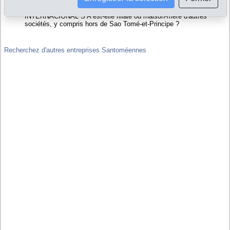
de MANTERO AGRICULTURA COMERCIO INTERNACIONAL S A
Liens financiers : MANTERO AGRICULTURA COMERCIO
INTERNACIONAL S A est-elle filiale ou maison-mère d'autres
sociétés, y compris hors de Sao Tomé-et-Principe ?
Recherchez d'autres entreprises Santoméennes