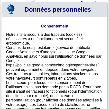
English
|
Français
Données personnelles
Profil
Panier
Consentement
Connexion - Inscription
Votre panier est vide
Notre site a recours à des traceurs (cookies)
Sao Tomé-Principe
>
Toutes villes
>
Sao Tome
nécessaires à un fonctionnement sécurisé et
MANTERO AGRICULTURA COMERCIO
ergonomique.
INTERNACIONAL S A, Sao Tome
Certains de nos prestataires (service de publicité
Google Adsense et d'analyse statistique Google
FICHE ENTREPRISE
Analytics, en savoir plus sur l'utilisation de données par
Dénomination
MANTERO AGRICULTURA COMERCIO
Google :
INTERNACIONAL S A
https://policies.google.com/technologies/partner-sites )
Adresse
Bela Vista
peuvent également en déposer dans votre navigateur.
Ville
Sao Tome
Ces traceurs (ou cookies, informations stockées dans
Pays
Sao Tomé-Principe
votre navigateur) sont répartis en 2 types.
Type
Adresse unique
Les traceurs pour lesquels le consentement de
d'adresse
l'utilisateur n'est pas demandé par la RGPD. Pour notre
Téléphone
+239 22----
site il s'agit de traceurs fonctionnels (pour l'identification
DUNS®
53-------
des clients par exemple), des traceurs de
Number
personnalisation (pour afficher des données adaptées à
votre usage). Les traceurs à fin de statistiques ne
contiennent aucune information pouvant vous identifier