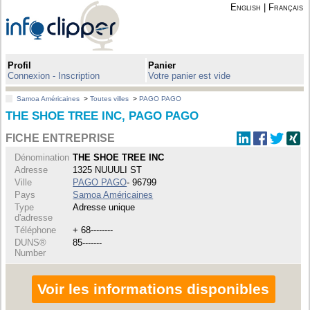
English
|
Français
Profil
Panier
Connexion - Inscription
Votre panier est vide
Samoa Américaines
>
Toutes villes
>
PAGO PAGO
THE SHOE TREE INC, PAGO PAGO
FICHE ENTREPRISE
Dénomination
THE SHOE TREE INC
Adresse
1325 NUUULI ST
Ville
PAGO PAGO
- 96799
Pays
Samoa Américaines
Type
Adresse unique
d'adresse
Téléphone
+ 68--------
DUNS®
85-------
Number
Voir les informations disponibles