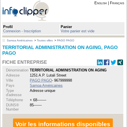
English
|
Français
Profil
Panier
Connexion - Inscription
Votre panier est vide
Samoa Américaines
>
Toutes villes
>
PAGO PAGO
TERRITORIAL ADMINISTRATION ON AGING, PAGO
PAGO
FICHE ENTREPRISE
Dénomination
TERRITORIAL ADMINISTRATION ON AGING
Adresse
1251 A.P. Lutali Street
Ville
PAGO PAGO
- 967999998
Pays
Samoa Américaines
Type
Adresse unique
d'adresse
Téléphone
+ 68--------
DUNS®
85-------
Number
Voir les informations disponibles