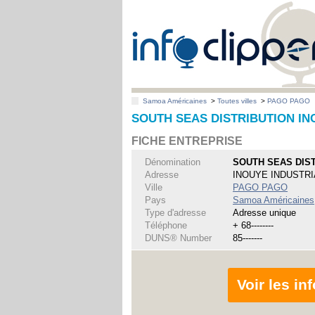
Samoa Américaines
>
Toutes villes
>
PAGO PAGO
SOUTH SEAS DISTRIBUTION IN
FICHE ENTREPRISE
Dénomination
SOUTH SEAS DIST
Adresse
INOUYE INDUSTRI
Ville
PAGO PAGO
Pays
Samoa Américaines
Type d'adresse
Adresse unique
Téléphone
+ 68--------
DUNS® Number
85-------
Voir les i