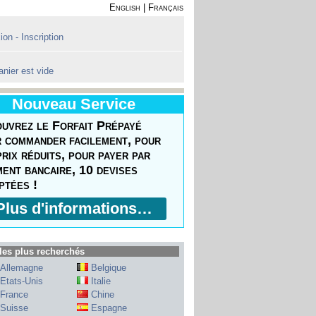
English
|
Français
on - Inscription
anier est vide
Nouveau Service
uvrez le Forfait Prépayé
 commander facilement, pour
prix réduits, pour payer par
ment bancaire, 10 devises
ptées !
Plus d'informations…
les plus recherchés
Allemagne
Belgique
Etats-Unis
Italie
France
Chine
Suisse
Espagne