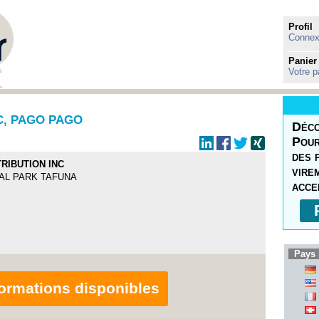
Profil
Connexi
Panier
Votre p
C, PAGO PAGO
Déco
Pour
des 
RIBUTION INC
vire
AL PARK TAFUNA
acce
Pays 
nformations disponibles