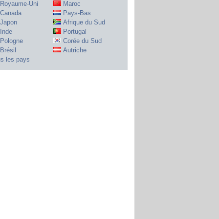
Royaume-Uni
Maroc
Canada
Pays-Bas
Japon
Afrique du Sud
Inde
Portugal
Pologne
Corée du Sud
Brésil
Autriche
s les pays