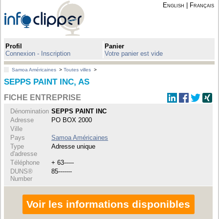
English
|
Français
Profil
Panier
Connexion - Inscription
Votre panier est vide
Samoa Américaines
>
Toutes villes
>
SEPPS PAINT INC, AS
FICHE ENTREPRISE
Dénomination
SEPPS PAINT INC
Adresse
PO BOX 2000
Ville
Pays
Samoa Américaines
Type
Adresse unique
d'adresse
Téléphone
+ 63-----
DUNS®
85-------
Number
Voir les informations disponibles