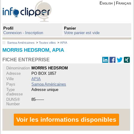
English
|
Français
Profil
Panier
Connexion - Inscription
Votre panier est vide
Samoa Américaines
>
Toutes villes
>
APIA
MORRIS HEDSROM, APIA
FICHE ENTREPRISE
Dénomination
MORRIS HEDSROM
Adresse
PO BOX 1857
Ville
APIA
Pays
Samoa Américaines
Type
Adresse unique
d'adresse
DUNS®
85-------
Number
Voir les informations disponibles