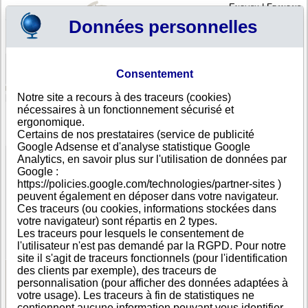
English
|
Français
Données personnelles
Profil
Panier
Consentement
Connexion - Inscription
Votre panier est vide
Notre site a recours à des traceurs (cookies)
Royaume-Uni
>
Toutes villes
>
CARDIFF
nécessaires à un fonctionnement sécurisé et
MWR LIFE LIMITED, CARDIFF
ergonomique.
Certains de nos prestataires (service de publicité
FICHE ENTREPRISE
Google Adsense et d'analyse statistique Google
Dénomination
MWR LIFE LIMITED
Analytics, en savoir plus sur l'utilisation de données par
Adresse
C/O 10573892 - Companies House Default Address PO
Google :
Box 4385
https://policies.google.com/technologies/partner-sites )
Ville
CARDIFF
- CF14 8LH
peuvent également en déposer dans votre navigateur.
Pays
Royaume-Uni
Ces traceurs (ou cookies, informations stockées dans
Type
Adresse unique
votre navigateur) sont répartis en 2 types.
d'adresse
Les traceurs pour lesquels le consentement de
DUNS®
22-------
l'utilisateur n'est pas demandé par la RGPD. Pour notre
Number
site il s'agit de traceurs fonctionnels (pour l'identification
des clients par exemple), des traceurs de
personnalisation (pour afficher des données adaptées à
Voir les informations disponibles
votre usage). Les traceurs à fin de statistiques ne
contiennent aucune information pouvant vous identifier