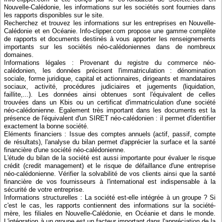
Nouvelle-Calédonie, les informations sur les sociétés sont fournies dans
les rapports disponibles sur le site.
Recherchez et trouvez les informations sur les entreprises en Nouvelle-
Calédonie et en Océanie. Info-clipper.com propose une gamme complète
de rapports et documents destinés à vous apporter les renseignements
importants sur les sociétés néo-calédoniennes dans de nombreux
domaines.
Informations légales : Provenant du registre du commerce néo-
calédonien, les données précisent l'immatriculation : dénomination
sociale, forme juridique, capital et actionnaires, dirigeants et mandataires
sociaux, activité, procédures judiciaires et jugements (liquidation,
faillite,...). Les données ainsi obtenues sont l'équivalent de celles
trouvées dans un Kbis ou un certificat d'immatriculation d'une société
néo-calédonienne. Egalement très important dans les documents est la
présence de l'équivalent d'un SIRET néo-calédonien : il permet d'identifier
exactement la bonne société.
Eléments financiers : Issue des comptes annuels (actif, passif, compte
de résultats), l'analyse du bilan permet d'apprécier la surface et la santé
financière d'une société néo-calédonienne.
L'étude du bilan de la société est aussi importante pour évaluer le risque
crédit (credit management) et le risque de défaillance d'une entreprise
néo-calédonienne. Vérifier la solvabilité de vos clients ainsi que la santé
financière de vos fournisseurs à l'international est indispensable à la
sécurité de votre entreprise.
Informations structurelles : La société est-elle intégrée à un groupe ? Si
c'est le cas, les rapports contiennent des informations sur la société-
mère, les filiales en Nouvelle-Calédonie, en Océanie et dans le monde.
L'intégration à un groupe est un facteur important dans l'appréciation de la