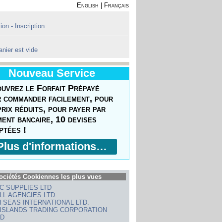
English
|
Français
on - Inscription
anier est vide
Nouveau Service
uvrez le Forfait Prépayé
 commander facilement, pour
prix réduits, pour payer par
ment bancaire, 10 devises
ptées !
Plus d'informations…
ociétés Cookiennes les plus vues
IC SUPPLIES LTD
LL AGENCIES LTD.
 SEAS INTERNATIONAL LTD.
ISLANDS TRADING CORPORATION
ED