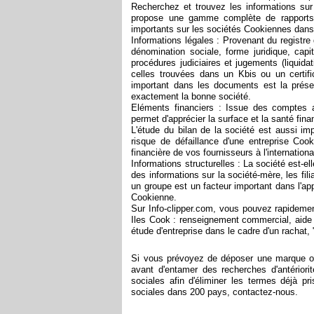
Recherchez et trouvez les informations sur
propose une gamme complète de rapports 
importants sur les sociétés Cookiennes da
Informations légales : Provenant du registre
dénomination sociale, forme juridique, capit
procédures judiciaires et jugements (liquidati
celles trouvées dans un Kbis ou un certifi
important dans les documents est la présen
exactement la bonne société.
Eléments financiers : Issue des comptes an
permet d'apprécier la surface et la santé fin
L'étude du bilan de la société est aussi imp
risque de défaillance d'une entreprise Cooki
financière de vos fournisseurs à l'internation
Informations structurelles : La société est-el
des informations sur la société-mère, les fil
un groupe est un facteur important dans l'appr
Cookienne.
Sur Info-clipper.com, vous pouvez rapidement
Iles Cook : renseignement commercial, aide
étude d'entreprise dans le cadre d'un rachat, 
Si vous prévoyez de déposer une marque ou d
avant d'entamer des recherches d'antérior
sociales afin d'éliminer les termes déjà p
sociales dans 200 pays, contactez-nous.