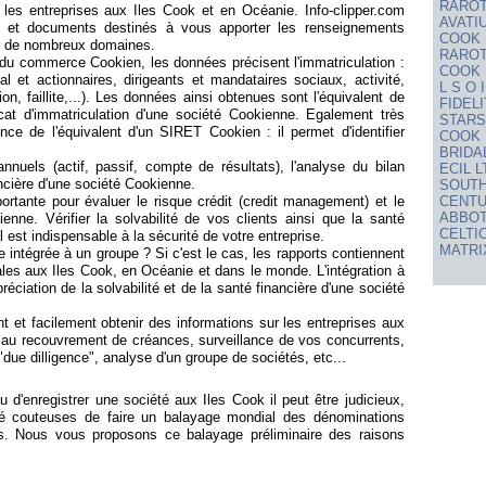
RAROT
 les entreprises aux Iles Cook et en Océanie. Info-clipper.com
AVATI
et documents destinés à vous apporter les renseignements
COOK 
ns de nombreux domaines.
RAROT
 du commerce Cookien, les données précisent l'immatriculation :
COOK 
al et actionnaires, dirigeants et mandataires sociaux, activité,
L S O
on, faillite,...). Les données ainsi obtenues sont l'équivalent de
FIDEL
cat d'immatriculation d'une société Cookienne. Egalement très
STARS
ce de l'équivalent d'un SIRET Cookien : il permet d'identifier
COOK 
BRIDA
nuels (actif, passif, compte de résultats), l'analyse du bilan
ECIL L
ancière d'une société Cookienne.
SOUTH
CENTU
ortante pour évaluer le risque crédit (credit management) et le
ABBOT
enne. Vérifier la solvabilité de vos clients ainsi que la santé
CELTIC
al est indispensable à la sécurité de votre entreprise.
MATRI
le intégrée à un groupe ? Si c'est le cas, les rapports contiennent
iales aux Iles Cook, en Océanie et dans le monde. L'intégration à
éciation de la solvabilité et de la santé financière d'une société
 et facilement obtenir des informations sur les entreprises aux
 au recouvrement de créances, surveillance de vos concurrents,
"due dilligence", analyse d'un groupe de sociétés, etc...
'enregistrer une société aux Iles Cook il peut être judicieux,
ité couteuses de faire un balayage mondial des dénominations
ris. Nous vous proposons ce balayage préliminaire des raisons