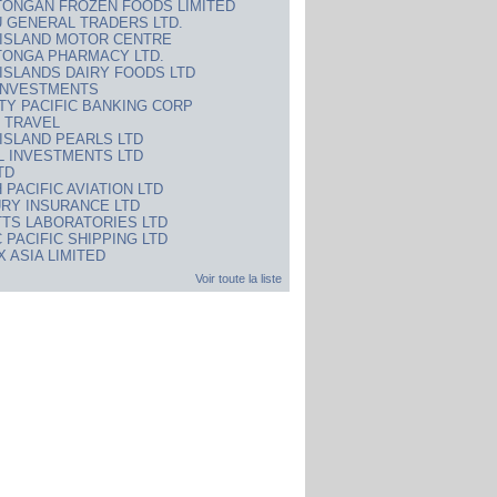
ONGAN FROZEN FOODS LIMITED
U GENERAL TRADERS LTD.
ISLAND MOTOR CENTRE
ONGA PHARMACY LTD.
ISLANDS DAIRY FOODS LTD
 INVESTMENTS
ITY PACIFIC BANKING CORP
 TRAVEL
ISLAND PEARLS LTD
L INVESTMENTS LTD
TD
 PACIFIC AVIATION LTD
RY INSURANCE LTD
TS LABORATORIES LTD
 PACIFIC SHIPPING LTD
X ASIA LIMITED
Voir toute la liste