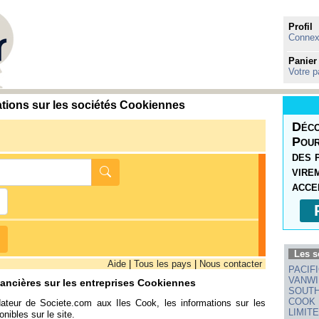
Profil
Connexi
Panier
Votre p
tions sur les sociétés Cookiennes
Déco
Pour
des 
vire
acce
Les s
Aide
|
Tous les pays
|
Nous contacter
PACIF
VANWI
inancières sur les entreprises Cookiennes
SOUTH
COOK 
dateur de Societe.com aux Iles Cook, les informations sur les
LIMIT
nibles sur le site.