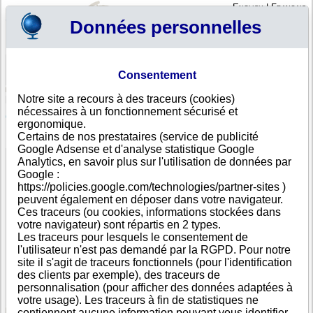
English
|
Français
Données personnelles
Profil
Panier
Consentement
Connexion - Inscription
Votre panier est vide
Notre site a recours à des traceurs (cookies)
Portugal
>
Toutes villes
>
PONTINHA
nécessaires à un fonctionnement sécurisé et
GO EYEWEAR, S.A., PONTINHA
ergonomique.
Certains de nos prestataires (service de publicité
FICHE ENTREPRISE
Google Adsense et d'analyse statistique Google
Dénomination
GO EYEWEAR, S.A.
Analytics, en savoir plus sur l'utilisation de données par
Adresse
RUA RIBEIRA DO TROCA, LOTE 5 FRAÇÃO A
Google :
Ville
PONTINHA (PONTINHA )
- 1675-086
https://policies.google.com/technologies/partner-sites )
Pays
Portugal
peuvent également en déposer dans votre navigateur.
Type
Siège social
Ces traceurs (ou cookies, informations stockées dans
d'adresse
votre navigateur) sont répartis en 2 types.
Téléphone
+351 21-------
Les traceurs pour lesquels le consentement de
DUNS®
33-------
l'utilisateur n'est pas demandé par la RGPD. Pour notre
Number
site il s'agit de traceurs fonctionnels (pour l'identification
des clients par exemple), des traceurs de
Cette entreprise fait partie d'un groupe de sociétés.
personnalisation (pour afficher des données adaptées à
Nombre de sociétés dans ce groupe : 4
votre usage). Les traceurs à fin de statistiques ne
contiennent aucune information pouvant vous identifier