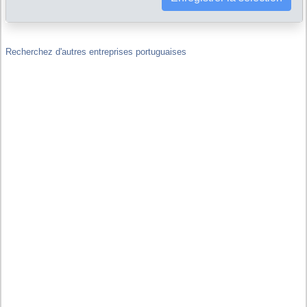
Liens financiers : GO EYEWEAR, S.A. est-elle filiale ou maison-
mère d'autres sociétés, y compris hors de Portugal ?
Recherchez d'autres entreprises portuguaises