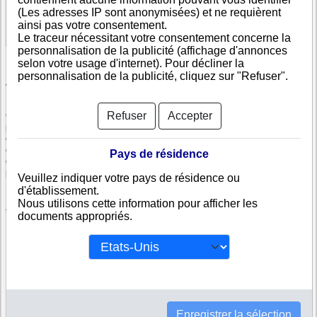
(Les adresses IP sont anonymisées) et ne requièrent
Voir les informations disponibles
ainsi pas votre consentement.
Le traceur nécessitant votre consentement concerne la
personnalisation de la publicité (affichage d'annonces
selon votre usage d'internet). Pour décliner la
personnalisation de la publicité, cliquez sur "Refuser".
Vérifiez GO EYEWEAR, S.A.
Refuser
Accepter
GO EYEWEAR, S.A. est immatriculée au registre du commerce
portuguais. Info-clipper.com vous propose une large gamme de
documents et de rapports contenant d'une part des informations issues
des données légales permettant notamment de constituer l'équivalent
Pays de résidence
d'un Kbis et d'autres part des analyses et enquêtes commerciales
permettant d'évaluer la fiabilité et la solvabilité de cette entreprise.
Veuillez indiquer votre pays de résidence ou
d'établissement.
Les documents sur GO EYEWEAR, S.A. contiennent des informations
Nous utilisons cette information pour afficher les
telles que :
documents appropriés.
N° DUNS : Ce N° est un SIRET international permettant d'identifier
chaque société
N° d'immatriculation au Portugal : C'est l'équivalent du SIREN
Informations légales : Adresses, capital, forme juridique,
dirigeants...
Bilans, scores, ratings permettant d'évaluer la situation financière
de GO EYEWEAR, S.A.
Enregistrer la sélection