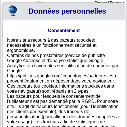
English
|
Français
Données personnelles
Profil
Panier
Consentement
Connexion - Inscription
Votre panier est vide
Notre site a recours à des traceurs (cookies)
Ouganda
>
Toutes villes
>
Kampala
nécessaires à un fonctionnement sécurisé et
MAKAHUM ASSOCIATES LTD, Kampala
ergonomique.
Certains de nos prestataires (service de publicité
FICHE ENTREPRISE
Google Adsense et d'analyse statistique Google
Dénomination
MAKAHUM ASSOCIATES LTD
Analytics, en savoir plus sur l'utilisation de données par
Adresse
Kalerwe Gayaza Road
Google :
Ville
Kampala
https://policies.google.com/technologies/partner-sites )
Pays
Ouganda
peuvent également en déposer dans votre navigateur.
Type
Adresse unique
Ces traceurs (ou cookies, informations stockées dans
d'adresse
votre navigateur) sont répartis en 2 types.
Téléphone
+256 75-------
Les traceurs pour lesquels le consentement de
DUNS®
56-------
l'utilisateur n'est pas demandé par la RGPD. Pour notre
Number
site il s'agit de traceurs fonctionnels (pour l'identification
des clients par exemple), des traceurs de
personnalisation (pour afficher des données adaptées à
Voir les informations disponibles
votre usage). Les traceurs à fin de statistiques ne
contiennent aucune information pouvant vous identifier