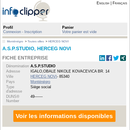
English
|
Français
Profil
Panier
Connexion - Inscription
Votre panier est vide
Monténégro
>
Toutes villes
>
HERCEG NOVI
A.S.P.STUDIO, HERCEG NOVI
FICHE ENTREPRISE
Dénomination
A.S.P.STUDIO
Adresse
IGALO,OBALE NIKOLE KOVACEVICA BR. 14
Ville
HERCEG NOVI
- 85340
Pays
Monténégro
Type
Siège social
d'adresse
DUNS®
49-------
Number
Voir les informations disponibles