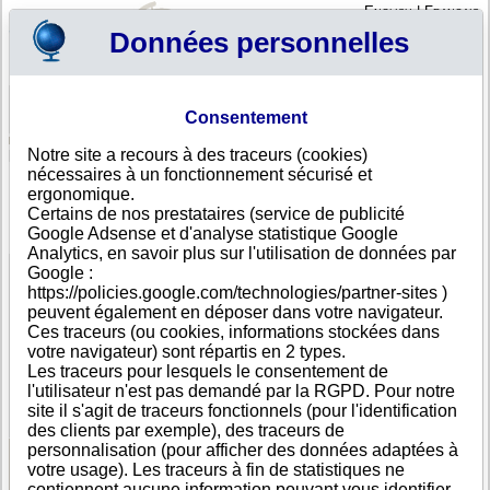
English
|
Français
Données personnelles
Profil
Panier
Consentement
Connexion - Inscription
Votre panier est vide
Notre site a recours à des traceurs (cookies)
Maroc
>
Toutes villes
>
INEZGANE
nécessaires à un fonctionnement sécurisé et
PREFECTURE D INEZGANE AIT MELLOUL,
ergonomique.
INEZGANE
Certains de nos prestataires (service de publicité
Google Adsense et d'analyse statistique Google
FICHE ENTREPRISE
Analytics, en savoir plus sur l'utilisation de données par
Dénomination
PREFECTURE D INEZGANE AIT MELLOUL
Google :
Adresse
BD MOHAMED V
https://policies.google.com/technologies/partner-sites )
Ville
INEZGANE
peuvent également en déposer dans votre navigateur.
Pays
Maroc
Ces traceurs (ou cookies, informations stockées dans
Type
Adresse unique
votre navigateur) sont répartis en 2 types.
d'adresse
Les traceurs pour lesquels le consentement de
Téléphone
+212 52-------
l'utilisateur n'est pas demandé par la RGPD. Pour notre
DUNS®
35-------
site il s'agit de traceurs fonctionnels (pour l'identification
Number
des clients par exemple), des traceurs de
personnalisation (pour afficher des données adaptées à
votre usage). Les traceurs à fin de statistiques ne
Voir les informations disponibles
contiennent aucune information pouvant vous identifier