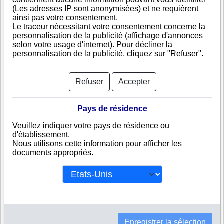
(Les adresses IP sont anonymisées) et ne requièrent
ainsi pas votre consentement.
Le traceur nécessitant votre consentement concerne la
personnalisation de la publicité (affichage d'annonces
Vérifiez PREFECTURE D INEZGANE AIT MELLOUL
selon votre usage d'internet). Pour décliner la
personnalisation de la publicité, cliquez sur "Refuser".
PREFECTURE D INEZGANE AIT MELLOUL est immatriculée au registre
du commerce marocain. Info-clipper.com vous propose une large gamme
de documents et de rapports contenant d'une part des informations
Refuser
Accepter
issues des données légales permettant notamment de constituer
l'équivalent d'un Kbis et d'autres part des analyses et enquêtes
commerciales permettant d'évaluer la fiabilité et la solvabilité de cette
Pays de résidence
entreprise.
Veuillez indiquer votre pays de résidence ou
Les documents sur PREFECTURE D INEZGANE AIT MELLOUL
d'établissement.
contiennent des informations telles que :
Nous utilisons cette information pour afficher les
documents appropriés.
N° DUNS : Ce N° est un SIRET international permettant d'identifier
chaque société
N° d'immatriculation au Maroc : C'est l'équivalent du SIREN
Informations légales : Adresses, capital, forme juridique,
dirigeants...
Bilans, scores, ratings permettant d'évaluer la situation financière
de PREFECTURE D INEZGANE AIT MELLOUL
Liens financiers : PREFECTURE D INEZGANE AIT MELLOUL
Enregistrer la sélection